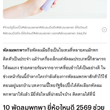
#
ไทยรัฐช็อปปิ้ง
#
พัดลมพกพา
#
พัดลมมือถือ
#
พัดลมพกพา ยี่ห้อไหนดี
#
พัดลมมือถือ ยี่ห้อไหนดี
#
พัดลมพกพา แรงๆ
#
พัดลมพกพา JisuLife
#
พัดลมพกพา GOOJODOQ
#
พัดลมพกพา iMI
#
พัดลมพกพา HATARI
#
พัดลมพกพา Soulgtm
#
พัดลมพกพา FULI
#
พัดลมพกพา Aisolove
พัดลมพกพา
หรือพัดลมมือถือเป็นไอเทมที่หลายคนมักพก
#
พัดลมพกพา EZhome
ติดตัวเป็นประจำ แม้ว่าเครื่องเล็กแต่พัดลมประเภทนี้ก็สามารถ
ให้ลมแรง ช่วยคลายร้อนจากอากาศที่อบอ้าวได้เป็นอย่างดี ใน
ช่วงหน้าร้อนนี้ถ้าหากใครกำลังต้องการพัดลมพกพาสักตัวไว้ใช้
ตอนอยู่นอกบ้าน บทความนี้ไทยรัฐช็อปปิ้งได้คัดเลือกพัดลม
พกพามาให้แล้ว มียี่ห้อไหนที่น่าสนใจบ้าง ติดตามได้ที่นี่
10 พัดลมพกพา ยี่ห้อไหนดี 2569 ช่วย