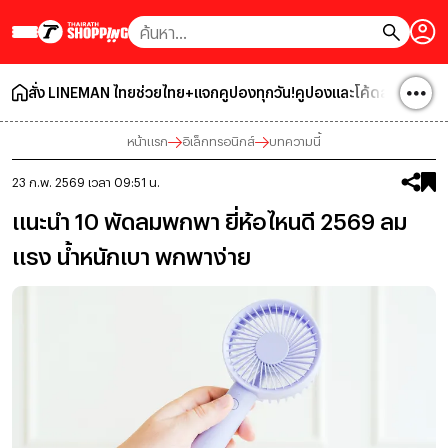
สั่ง LINEMAN ไทยช่วยไทย+แจกคูปองทุกวัน!
คูปองและโค้ดส่วนลด
โปร
หน้าแรก
อิเล็กทรอนิกส์
บทความนี้
23 ก.พ. 2569 เวลา 09:51 น.
แนะนำ 10 พัดลมพกพา ยี่ห้อไหนดี 2569 ลม
แรง น้ำหนักเบา พกพาง่าย