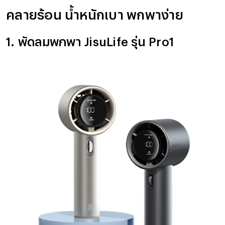
คลายร้อน น้ำหนักเบา พกพาง่าย
1. พัดลมพกพา JisuLife รุ่น Pro1