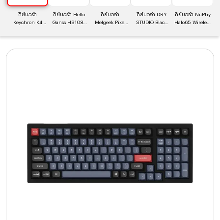
คีย์บอร์ด
คีย์บอร์ด Hello
คีย์บอร์ด
คีย์บอร์ด DRY
คีย์บอร์ด NuPhy
Keychron K4
Ganss HS108T
Melgeek Pixel
STUDIO Black
Halo65 Wireless
Pro Wireless
V.2 Wireless
Wireless
Diamond 75
Mechanical
Mechanical
Mechanical
Mechanical
Wireless
Keyboard (EN)
Keyboard (EN)
Keyboard (EN)
Keyboard (EN)
Mechanical
Ionic White +
Red Switch
GG-08 + Blue
Palette + Kailh
Keyboard (EN)
Baby Kangaroo
Pinyue Switch
Pixel L Switch
Carbon Base +
DR Rapid Ice