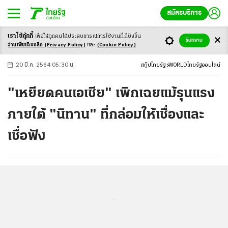
สมัครบริการ
เราใช้คุ้กกี้
เพื่อให้ทุกคนได้ประสบ
การณ์การใช้งานที่ดียิ่งขึ้น
+
ก
ก
-ก
รับทราบ
อ่านเพิ่มเติมคลิก
(Privacy Policy)
และ
(Cookie Policy)
20 มี.ค. 2564 05:30 น.
สกู๊ปไทยรัฐ
WORLD
ไทยรัฐออนไลน์
"เหยียดคนเอเชีย" เพิกเฉยแม้รุนแรง
ภายใต้ "นิทาน" ที่กล่อมให้เชื่องและ
เชื่อฟัง
...