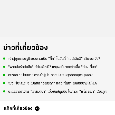
ข่าวที่เกี่ยวข้อง
เข้าสู่ยุคเศรษฐกิจของคนเป็น "กิ๊ก" ในวันที่ "เอสเอ็มอี" เจ็บจนเจ๊ง?
"พาสปอร์ตวัคซีน" ทำไมต้องมี? เหตุผลที่มากกว่าเอื้อ "ท่องเที่ยว"
อนาคต "เมียนมา" การต่อสู้ประชาธิปไตย หยุดลัทธิบูชาบุคคล?
เมื่อ "ไบเดน" จะเปลี่ยน "อเมริกา" แล้ว "ไทย" เปลี่ยนบ้างได้ไหม?
ชะตาอาณาจักร "อาลีบาบา" เมื่อยักษ์ถูกบีบ ในภาวะ "แจ็ค หม่า" สาบสูญ
แท็กที่เกี่ยวข้อง