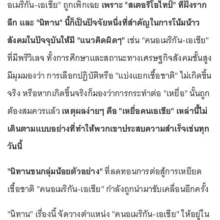
อเมริกัน-เอเชีย" ถูกเพิกเฉย
เพราะ "สเตอริโอไทป์" ที่ฝังราก
ลึก และ "นิทาน" นี้ก็เป็นปัจจัยหนึ่งที่สำคัญในการโน้มน้าว
สังคมในปัจจุบันให้มี "แนวคิดผิดๆ"
เช่น "คนอเมริกัน-เอเชีย"
ที่มีพริวิเลจ ทั้งการศึกษาและสถานะทางเศรษฐกิจสังคมชั้นสูง
มีมุมมองว่า การเลือกปฏิบัติหรือ "แบ่งแยกเชื้อชาติ" ไม่เกิดขึ้น
จริง หรือหากเกิดขึ้นจริงก็มองว่าการกระทำต่อ "เหยื่อ" นั้นถูก
ต้องสมควรแล้ว
เหตุผลง่ายๆ คือ "เหยื่อคนเอเชีย" เหล่านี้ไม่
เดินตามแบบอย่างที่ทำให้พวกเขาประสบความสำเร็จเช่นทุก
วันนี้
"นิทานชนกลุ่มน้อยตัวอย่าง"
ที่ลดทอนการต่อสู้การเหยียด
เชื้อชาติ "คนอเมริกัน-เอเชีย" กำลังถูกนำมาขับเคลื่อนอีกครั้ง
"นิทาน" เรื่องนี้ จัดวางตำแหน่ง "คนอเมริกัน-เอเชีย" ให้อยู่ใน