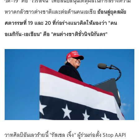
วิด-19" คือ "ไวรัสจีน" เพื่อสนับสนุนเหตุผลในการสร้างความ
หวาดกลัวชาวต่างชาติและต่อต้านคนเอเชีย
ย้อนสู่ยุคสมัย
ศตวรรษที่ 19 และ 20 ที่ก่อร่างแนวคิดให้มองว่า "คน
อเมริกัน-เอเชียน" คือ "คนต่างชาติชั่วนิจนิรันดร"
วาทศิลป์อันเลวร้ายนี้ "รัสเซล เจิ้ง" ผู้ร่วมก่อตั้ง Stop AAPI