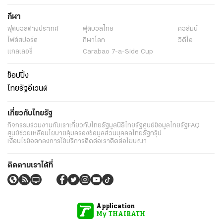
กีฬา
ฟุตบอลต่่างประเทศ
ฟุตบอลไทย
คอลัมน์
ไฟต์สปอร์ต
กีฬาโลก
วิดีโอ
แกลเลอรี่
Carabao 7-a-Side Cup
ช็อปปิ้ง
ไทยรัฐอีเวนต์
เกี่ยวกับไทยรัฐ
กิจกรรม
ร่วมงานกับเรา
เกี่ยวกับไทยรัฐ
มูลนิธิไทยรัฐ
ศูนย์ข้อมูลไทยรัฐ
FAQ
ศูนย์ช่วยเหลือ
นโยบายคุ้มครองข้อมูลส่วนบุคคลไทยรัฐกรุ๊ป
เงื่อนไขข้อตกลงการใช้บริการ
ติดต่อเรา
ติดต่อโฆษณา
ติดตามเราได้ที่
Application
My THAIRATH