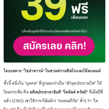
โดยเฉพาะ "ไชน่าทาวน์" ในซานฟรานซิสโกและโอ๊คแลนด์
ทั้งนี้ หนึ่งใน "บุคคล" ที่ถูกมองว่าเป็น "ตัวจุดประกายไฟ" ให้
โหมกระพือ คือ
อดีตประธานาธิบดี "โดนัลด์ ทรัมป์"
ที่เมื่อปีที่
แล้ว (2563) เขาใช้วาจาโน้มน้าว "คนอเมริกัน" ซ้ำๆ ว่า "โค