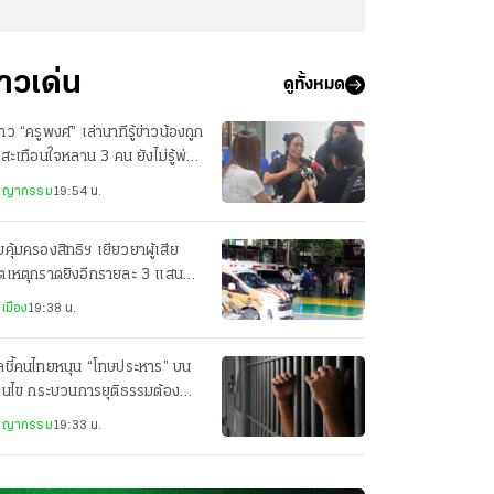
่าวเด่น
ดูทั้งหมด
สาว “ครูพงศ์” เล่านาทีรู้ข่าวน้องถูก
 สะเทือนใจหลาน 3 คน ยังไม่รู้พ่อ
ยชีวิต
ชญากรรม
19:54 น.
คุ้มครองสิทธิฯ เยียวยาผู้เสีย
ิตเหตุกราดยิงอีกรายละ 3 แสน
็นคนละส่วนกับสำนักนายกฯ
เมือง
19:38 น.
ลชี้คนไทยหนุน “โทษประหาร” บน
่อนไข กระบวนการยุติธรรมต้อง
่งใส
ชญากรรม
19:33 น.