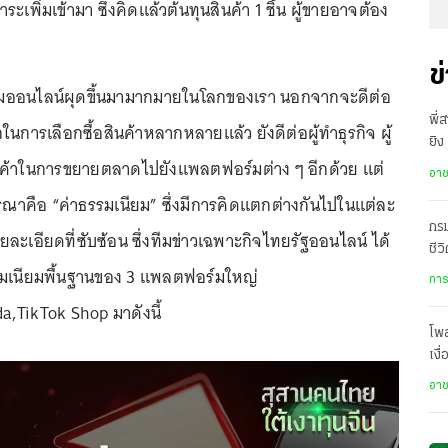
เพิ่มเข้ามา ซึ่งคิดแล้วต้นทุนสินค้า 1 ชิ้น ผู้ขายอาจต้อง
ข
์มออนไลน์ผุดขึ้นมามากมายในโลกของเรา นอกจากจะดีต่อ
พี่
อกในการเลือกซื้อสินค้าหลากหลายแล้ว ยังดีต่อผู้ทำธุรกิจ ผู้
ยิง
้าในการขยายตลาดไปยังแพลตฟอร์มต่าง ๆ อีกด้วย แต่
เสี
อา
ารณาคือ “ค่าธรรมเนียม” ซึ่งมีการคิดแตกต่างกันไปในแต่ละ
กรม
ะเอียดที่ซับซ้อน ซึ่งทีมข่าวเฉพาะกิจไทยรัฐออนไลน์ ได้
ชีว
รมเนียมพื้นฐานของ 3 แพลตฟอร์มใหญ่
เป
การ
a,TikTok Shop มาดังนี้
โพ
เงื
โปร
อา