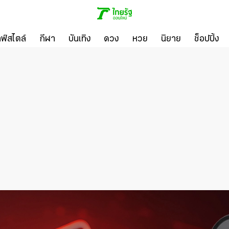
ลฟ์สไตล์
กีฬา
บันเทิง
ดวง
หวย
นิยาย
ช็อปปิ้ง