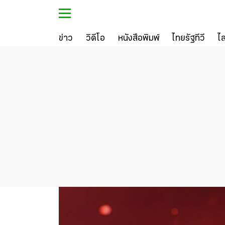
ข่าว
วิดีโอ
หนังสือพิมพ์
ไทยรัฐทีวี
ไ