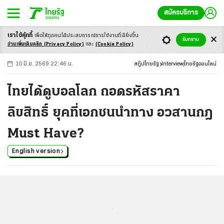
สมัครบริการ
เราใช้คุ้กกี้
เพื่อให้ทุกคนได้ประสบ
การณ์การใช้งานที่ดียิ่งขึ้น
+
ก
ก
-ก
รับทราบ
อ่านเพิ่มเติมคลิก
(Privacy Policy)
และ
(Cookie Policy)
10 มิ.ย. 2569 22:46 น.
สกู๊ปไทยรัฐ
Interview
ไทยรัฐออนไลน์
ไทยได้ดูบอลโลก ถอดรหัสราคา
ลิขสิทธิ์ ยุคที่เอกชนนำทาง อวสานกฎ
Must Have?
English version
...