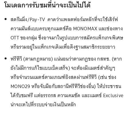
โมเดลการรับชมที่น่าจะเป็นไปได้
สตรีมมิ่ง/Pay-TV คาดว่าแพลตฟอร์มหลักที่จะใช้เสิร์ฟ
ความมันส์แบบครบทุกแมตช์คือ MONOMAX และช่องทาง
OTT ของกลุ่ม ซึ่งอาจมาในรูปแบบการสมัครแพ็กเกจพิเศษ
หรือรวมอยู่ในแพ็กเกจเดิมเพื่อดึงฐานสมาชิกระยะยาว
ฟรีทีวี (ตามกฎหมาย) แน่นอนว่าตามกฎของ กสทช. (หาก
ยังไม่มีการแก้ไขแบบเบ็ดเสร็จ) จะต้องมีแมตช์สำคัญๆ
หรือจำนวนแมตช์ตามเกณฑ์ยิงสดผ่านฟรีทีวี (เช่น ช่อง
MONO29 หรือจับมือกับสถานีฟรีทีวีช่องอื่น) ให้ประชาชน
ได้รับชมฟรี แต่อรรถรส ความคมชัด และแมตช์ Exclusive
น่าจะเทไปที่ระบบจ่ายเงินเป็นหลัก