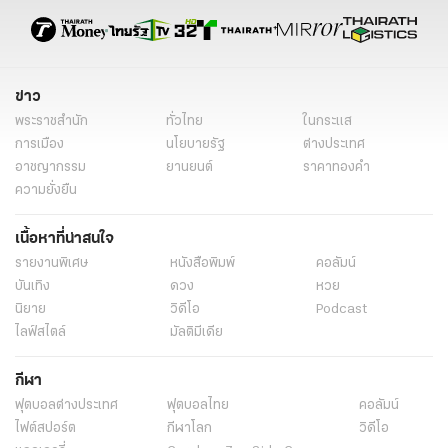
พิธีเปิดบอลโลกวันไหน
พิธีเปิดบอลโลกกี่โมง
บอลโลกเริ่มวันไหน
บอลโลกวันนี้
เฉพาะกิจไทยรัฐออนไลน์
รายงานพิเศษ
ข่าวด่วน
ข่าววันนี้
เรื่องเด่น
ไทยรัฐออนไลน์
ลิขสิทธิ์ฟุตบอลโลก 2026
ข่าว
JAS ถ่ายทอดสด
ฟุตบอลโลก 2026 ไทย
การถ่ายทอดสดฟุตบอล
พระราชสำนัก
ทั่วไทย
ในกระแส
โมเดลธุรกิจ JAS
MONOMAX สตรีมมิ่ง
มูลค่าลิขสิทธิ์ฟุตบอล
การเมือง
นโยบายรัฐ
ต่างประเทศ
อาชญากรรม
ยานยนต์
ราคาทองคำ
กฎ Must Have Must Carry
การเจรจาลิขสิทธิ์กีฬา
ความยั่งยืน
การรับชมฟุตบอลโลก
ฟุตบอลโลก 2026 รอบสุดท้าย
เนื้อหาที่น่าสนใจ
ช่องทางการรับชมฟุตบอล
การเปลี่ยนแปลงวงการกีฬาไทย
รายงานพิเศษ
หนังสือพิมพ์
คอลัมน์
ธุรกิจการถ่ายทอดสด
การลงทุนลิขสิทธิ์กีฬา
บันเทิง
ดวง
หวย
นิยาย
วิดีโอ
Podcast
ไลฟ์สไตล์
มัลติมีเดีย
กีฬา
ฟุตบอลต่่างประเทศ
ฟุตบอลไทย
คอลัมน์
ไฟต์สปอร์ต
กีฬาโลก
วิดีโอ