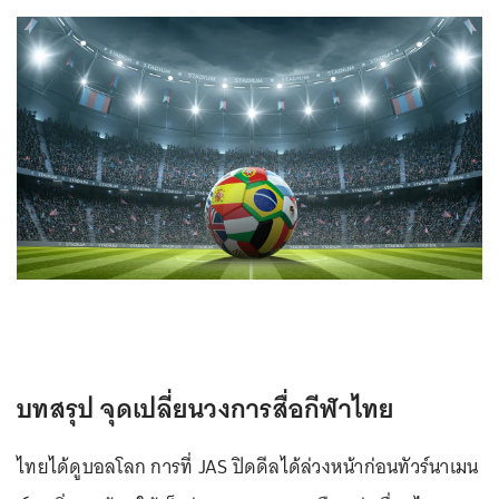
บทสรุป จุดเปลี่ยนวงการสื่อกีฬาไทย
ไทยได้ดูบอลโลก การที่ JAS ปิดดีลได้ล่วงหน้าก่อนทัวร์นาเมน