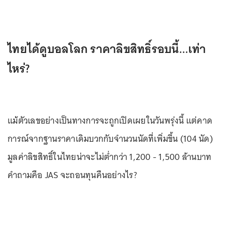
ไทยได้ดูบอลโลก ราคาลิขสิทธิ์รอบนี้...เท่า
ไหร่?
แม้ตัวเลขอย่างเป็นทางการจะถูกเปิดเผยในวันพรุ่งนี้ แต่คาด
การณ์จากฐานราคาเดิมบวกกับจำนวนนัดที่เพิ่มขึ้น (104 นัด)
มูลค่าลิขสิทธิ์ในไทยน่าจะไม่ต่ำกว่า 1,200 - 1,500 ล้านบาท
คำถามคือ JAS จะถอนทุนคืนอย่างไร?