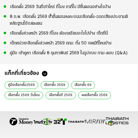
เลือกตั้ง 2569 วันที่เท่าไหร่ กี่โมง กากี่ใบ มีขั้นตอนอย่างไรบ้าง
8 ก.พ. เลือกตั้ง 2569 ย้ำขั้นตอนลงคะแนนเลือกตั้ง-ออกเสียงประชามติ
หลักฐานใช้แสดงตน
เลือกตั้งล่วงหน้า 2569 กี่โมง ต้องเตรียมอะไรไปบ้าง เช็กที่นี่
เช็กหน่วยเลือกตั้งล่วงหน้า 2569 กทม. ทั้ง 50 เขตมีที่ไหนบ้าง
คู่มือ เข้าคูหา เลือกตั้ง 8 กุมภาพันธ์ 2569 ในรูปแบบ ถาม-ตอบ (Q&A)
แท็กที่เกี่ยวข้อง
คู่มือเลือกตั้ง2569
เลือกตั้ง 2569
เลือกตั้ง 69
เลือกตั้ง 2569 วันไหน
เลือกตั้งปี 2569
ผลเลือกตั้ง 2569
คะแนนเลือกตั้ง
คะแนนเลือกตั้ง 2569
สส. แบ่งเขต
ส.ส. บัญชีรายชื่อ
เบอร์ผู้สมัคร สส.
ผู้สมัคร สส.
แคนดิเดตนายก
ตรวจสอบสิทธิเลือกตั้ง
กกต.
รายงานพิเศษ
เฉพาะกิจไทยรัฐออนไลน์
บัตรเลือกตั้ง 2569
เลือกตั้งกี่โมง