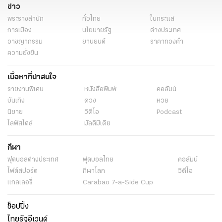
ข่าว
เลือกตั้ง 2569 กี่โมง
แจ้งเหตุไม่ไปใช้สิทธิเลือกตั้ง 2569
พระราชสำนัก
ทั่วไทย
ในกระแส
ตัวอย่างบัตรเลือกตั้ง
บัตรเลือกตั้ง 3 ใบมีอะไรบ้าง
การเมือง
นโยบายรัฐ
ต่างประเทศ
อาชญากรรม
ยานยนต์
ราคาทองคำ
ตัวอย่างบัตรเลือกตั้ง 2569
เวลาเลือกตั้ง
ลงทะเบียนไม่ได้เลือกตั้ง
ความยั่งยืน
วิธีเลือกตั้ง 2569
ออกเสียงประชามติ
ลงทะเบียนไม่ไปใช้สิทธิเลือกตั้งสส
เนื้อหาที่น่าสนใจ
เลือกตั้งประชามติ
ประชามติ 2569
เลือกตั้ง สส
แจ้งเหตุ
รายงานพิเศษ
หนังสือพิมพ์
คอลัมน์
ไม่ไปใช้สิทธิเลือกตั้ง 2569
บันเทิง
ดวง
หวย
นิยาย
วิดีโอ
Podcast
ไลฟ์สไตล์
มัลติมีเดีย
กีฬา
ฟุตบอลต่่างประเทศ
ฟุตบอลไทย
คอลัมน์
ไฟต์สปอร์ต
กีฬาโลก
วิดีโอ
แกลเลอรี่
Carabao 7-a-Side Cup
ช็อปปิ้ง
ไทยรัฐอีเวนต์