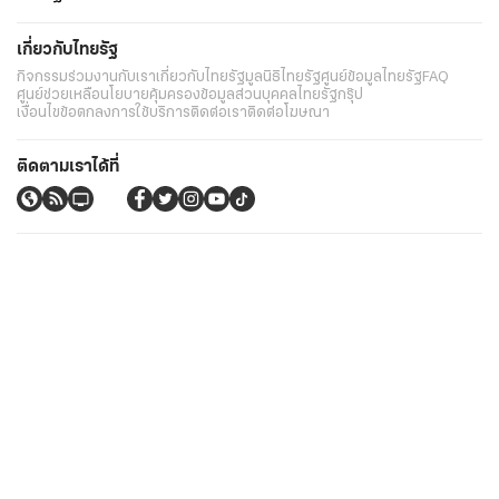
เกี่ยวกับไทยรัฐ
กิจกรรม
ร่วมงานกับเรา
เกี่ยวกับไทยรัฐ
มูลนิธิไทยรัฐ
ศูนย์ข้อมูลไทยรัฐ
FAQ
ศูนย์ช่วยเหลือ
นโยบายคุ้มครองข้อมูลส่วนบุคคลไทยรัฐกรุ๊ป
เงื่อนไขข้อตกลงการใช้บริการ
ติดต่อเรา
ติดต่อโฆษณา
ติดตามเราได้ที่
Application
My THAIRATH