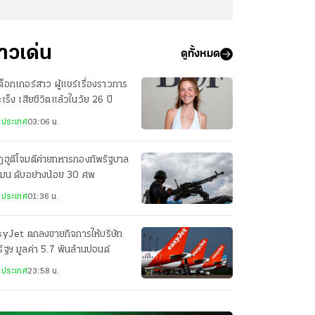
่าวเด่น
ดูทั้งหมด
กต็อกเกอร์สาว ผู้แชร์เรื่องราวการ
มะเร็ง เสียชีวิตแล้วในวัย 26 ปี
งประเทศ
03:06 น.
ฮูตีโจมตีค่ายทหารกองทัพรัฐบาล
เมน ดับอย่างน้อย 30 ศพ
งประเทศ
01:36 น.
syJet ตกลงขายกิจการให้บริษัท
ัฐฯ มูลค่า 5.7 พันล้านปอนด์
งประเทศ
23:58 น.