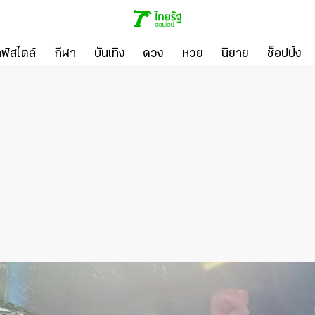
ลฟ์สไตล์
กีฬา
บันเทิง
ดวง
หวย
นิยาย
ช็อปปิ้ง