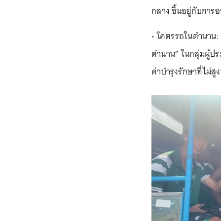
กลาง ขึ้นอยู่กับ
• โคตรรถในตำนาน: รุ
ตำนาน” ในกลุ่มผู้
ค่าบำรุงรักษาที่ไม่สูง