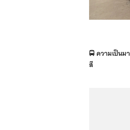
🚍 ความเป็นม
สี