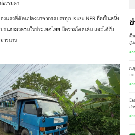
ติไม่ธรรมดา
งแถวที่ดัดแปลงมาจากรถบรรทุก Isuzu NPR ถือเป็นหนึ่ง
ข
บขนส่งมวลชนในประเทศไทย มีความโดดเด่น และได้รับ
ติ๊
มายาวนาน
สู้
ต่า
กบฏ
เย
ต่า
Ea
สหร
ต่า