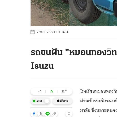
7 พ.ย. 2568 18:34 น.
รถขนฝัน "หมอนทองวิทย
Isuzu
โรงเรียนหมอนทองวิ
+
ก
ก
-ก
ผ่านเข้ารอบชิงชนะเล
ฟังข่าว
Light
มาลัย ซึ่งหลายคนคง