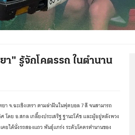
า" รู้จักโคตรรถ ในตำนาน
ทยา จ.ฉะเชิงเทรา ตามล่าฝันในฟุตบอล 7 สี จนสามารถ
ิศ โดย อ.สกล เกลี้ยงประเสริฐ ฐานะโค้ช และผู้อยู่หลังพวง
เคยได้นั่งรถสองแถว พันธุ์แกร่ง ระดับโคตรตำนานของ