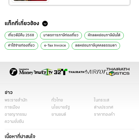
ข่าวที่เกี่ยวข้อง
แนะนำการจองที่พักใน Agoda และแอปพลิเคชั่นจองห้องพัก เพื่อใช้สิทธิ์
“เที่ยวดีมีคืน 2568”
เที่ยวดีมีคืน 2568 รวมร้านอาหาร-โรงแรม ไหนเข้าร่วมบ้าง เที่ยวเมืองรอง
ลดภาษี 1.5 เท่า
ปักหมุดจังหวัดเมืองรองน่าเที่ยว ค่าครองชีพถูกอาหารอร่อย และวิวสวย
ระดับอินเตอร์
เที่ยวดีมีคืน 2568 ข้อควรระวังออกใบกำกับภาษี วิธีดูร้านอาหาร-โรงแรมที่
ร่วม
มาแล้ว “ช็อปช่วยชาติ” ใครยังไม่ได้ช็อป...ขอเชิญ!
แท็กที่เกี่ยวข้อง