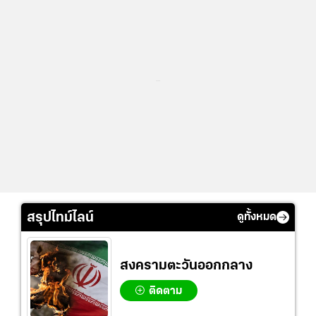
...
สรุปไทม์ไลน์
ดูทั้งหมด
สงครามตะวันออกกลาง
ติดตาม