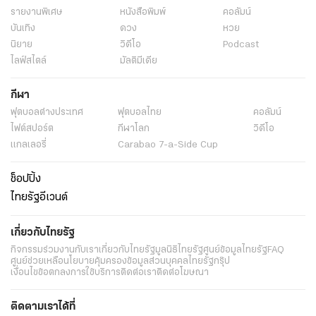
เที่ยวดีมีคืน 2568
มาตรการภาษีท่องเที่ยว
หักลดหย่อนภาษีเงินได้
ค่าใช้จ่ายท่องเที่ยว
e-Tax Invoice
ลดหย่อนภาษีบุคคลธรรมดา
ค่าใช้จ่ายที่พัก
โรงแรมโฮมสเตย์ไทย
ค่าบริการร้านอาหาร
รายชื่อเมืองรอง
เว็บไซต์กรมสรรพากร
การยื่นภาษีออนไลน์
หลักฐานค่าใช้จ่าย
สิทธิลดหย่อนภาษี
การท่องเที่ยวในประเทศ
วิธีการใช้เที่ยวดีมีคืน
เที่ยวดีมีคืน
เที่ยวดีมีคืนใช้ยังไง
ข่าว
ลดหย่อนค่าโรงแรม
เที่ยวดีมีคืนค่าอาหาร
เที่ยวดีมีคืนค่าที่พัก
พระราชสำนัก
ทั่วไทย
ในกระแส
เที่ยวดีมีคืนค่าโรงแรม
รายงานพิเศษ
เฉพาะกิจไทยรัฐออนไลน์
การเมือง
นโยบายรัฐ
ต่างประเทศ
อาชญากรรม
ยานยนต์
ราคาทองคำ
ความยั่งยืน
เนื้อหาที่น่าสนใจ
รายงานพิเศษ
หนังสือพิมพ์
คอลัมน์
บันเทิง
ดวง
หวย
นิยาย
วิดีโอ
Podcast
ไลฟ์สไตล์
มัลติมีเดีย