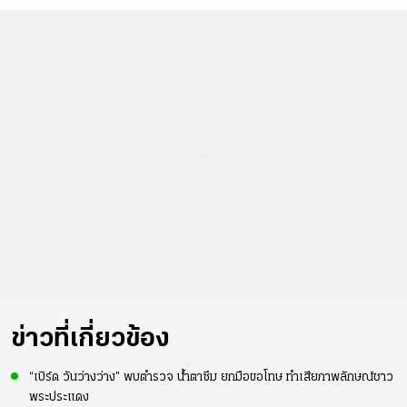
...
ข่าวที่เกี่ยวข้อง
“เบิร์ด วันว่างว่าง” พบตำรวจ น้ำตาซึม ยกมือขอโทษ ทำเสียภาพลักษณ์ชาว
พระประแดง