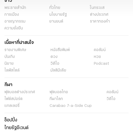
ข่าว
การเดินทางในเทศกาลสงกรานต์
เทียวสงกรานต์
สงกรานต์กรุงเทพ
พระราชสำนัก
ทั่วไทย
ในกระแส
สงกรานต์กรุงเทพ 2568
สงกรานต์กรุงเทพ เที่ยวไหน
รายงานพิเศษ
การเมือง
นโยบายรัฐ
ต่างประเทศ
อาชญากรรม
ยานยนต์
ราคาทองคำ
เฉพาะกิจไทยรัฐออนไลน์
ความยั่งยืน
เนื้อหาที่น่าสนใจ
รายงานพิเศษ
หนังสือพิมพ์
คอลัมน์
บันเทิง
ดวง
หวย
นิยาย
วิดีโอ
Podcast
ไลฟ์สไตล์
มัลติมีเดีย
กีฬา
ฟุตบอลต่่างประเทศ
ฟุตบอลไทย
คอลัมน์
ไฟต์สปอร์ต
กีฬาโลก
วิดีโอ
แกลเลอรี่
Carabao 7-a-Side Cup
ช็อปปิ้ง
ไทยรัฐอีเวนต์