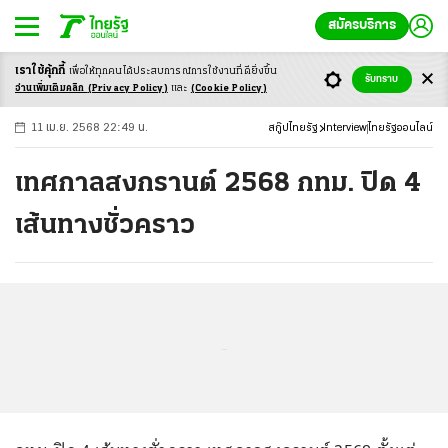
สมัครบริการ
เราใช้คุ้กกี้
เพื่อให้ทุกคนได้ประสบ
การณ์การใช้งานที่ดียิ่งขึ้น
+
ก
ก
-ก
รับทราบ
อ่านเพิ่มเติมคลิก
(Privacy Policy)
และ
(Cookie Policy)
11 เม.ย. 2568 22:49 น.
สกู๊ปไทยรัฐ
Interview
ไทยรัฐออนไลน์
เทศกาลสงกรานต์ 2568 กทม. ปิด 4
เส้นทางชั่วคราว
...