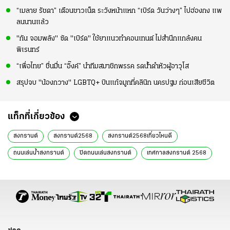
“เมลาย รัชดา” เตือนชาวเน็ต ระวังหน้าแหก “เบิร์ด วันว่างๆ” ไปฮ่องกง แพ
ลนนานแล้ว
"กัน จอมพลัง" ซัด "เบิร์ด" ใช้ยาแนวทำคอนเทนต์ ไม่สำนึกแกล้งคน
พิเรนทร์
“เพื่อไทย” ชื่นมื่น “อิ๊งค์” นำทีมสมาชิกพรรค รดน้ำดำหัวผู้อาวุโส
สรุปจบ "น้องกวาง" LGBTQ+ บินแก้จมูกที่คลินิก นครปฐม ก่อนเสียชีวิต
แท็กที่เกี่ยวข้อง
สงกรานต์
สงกรานต์2568
สงกรานต์2568เที่ยวไหนดี
ถนนเล่นน้ำสงกรานต์
ปิดถนนเล่นสงกรานต์
เทศกาลสงกรานต์ 2568
ปิดถนนในกรุงเทพฯ
Maha Songkran World Water Festival
ขบวนพาเหรดมหาสงกรานต์
ข้อมูลการเดินทางสงกรานต์
การจราจรสงกรานต์
กรุงเทพมหานคร
ถนนราชดำเนิน
ถนนสีลม
ถนนข้าวสาร
ย่านบางลำพู
คิง เพาเวอร์ Songkran Festival