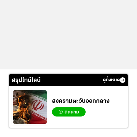
...
สรุปไทม์ไลน์
ดูทั้งหมด
สงครามตะวันออกกลาง
ติดตาม