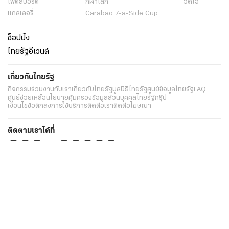
ไฟต์สปอร์ต
กีฬาโลก
วิดีโอ
แกลเลอรี่
Carabao 7-a-Side Cup
ช็อปปิ้ง
ไทยรัฐอีเวนต์
เกี่ยวกับไทยรัฐ
กิจกรรม
ร่วมงานกับเรา
เกี่ยวกับไทยรัฐ
มูลนิธิไทยรัฐ
ศูนย์ข้อมูลไทยรัฐ
FAQ
ศูนย์ช่วยเหลือ
นโยบายคุ้มครองข้อมูลส่วนบุคคลไทยรัฐกรุ๊ป
เงื่อนไขข้อตกลงการใช้บริการ
ติดต่อเรา
ติดต่อโฆษณา
ติดตามเราได้ที่
Application
My THAIRATH