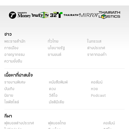
การตรวจสอบคอร์รัปชัน
การรับเหมา
การปราบคอร์รัปชัน
กระบวนการตรวจสอบ
งบประมาณภาครัฐ
นักการเมือง
ข้าราชการ
นายทุน
การเรียกร้องความโปร่งใส
ข่าว
กฎหมายปราบคอร์รัปชัน
รายงานพิเศษ
เฉพาะกิจไทยรัฐออนไลน์
พระราชสำนัก
ทั่วไทย
ในกระแส
การเมือง
นโยบายรัฐ
ต่างประเทศ
อาชญากรรม
ยานยนต์
ราคาทองคำ
ความยั่งยืน
เนื้อหาที่น่าสนใจ
รายงานพิเศษ
หนังสือพิมพ์
คอลัมน์
บันเทิง
ดวง
หวย
นิยาย
วิดีโอ
Podcast
ไลฟ์สไตล์
มัลติมีเดีย
กีฬา
ฟุตบอลต่่างประเทศ
ฟุตบอลไทย
คอลัมน์