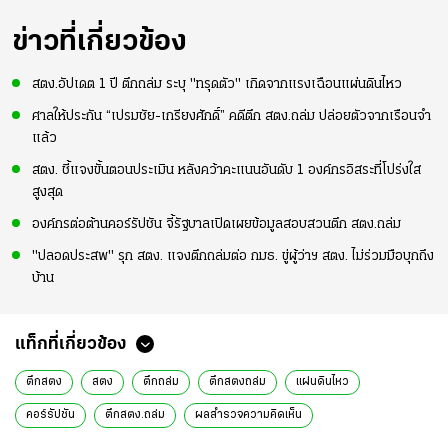
ข่าวที่เกี่ยวข้อง
สตง.อัปเดต 1 ปี ตึกถล่ม ระบุ "ทรุดตัว" เกิดจากแรงเฉือนแผ่นดินไหว
ศาลให้ประกัน “เปรมชัย-เกรียงศักดิ์” คดีตึก สตง.ถล่ม ปล่อยตัวจากเรือนจำ
แล้ว
สตง. ชี้แจงขั้นตอนประเมิน หลังคว้าคะแนนอันดับ 1 องค์กรอิสระที่โปร่งใส
สูงสุด
องค์กรต่อต้านคอร์รัปชัน จี้รัฐบาลเปิดเผยข้อมูลสอบสวนตึก สตง.ถล่ม
"ปลอดประสพ" รุก สตง. แจงตึกถล่มต่อ กมธ. ขู่ผู้ว่าฯ สตง. ไม่ร่วมมือบุกถึง
บ้าน
แท็กที่เกี่ยวข้อง
ตึกสตง
สตง
ตึกถล่ม
ตึกสตงถล่ม
แผ่นดินไหว
คอร์รัปชัน
ตึกสตง.ถล่ม
ผลสำรวจความคิดเห็น
องค์กรต่อต้านคอร์รัปชัน
การก่อสร้างภาครัฐ