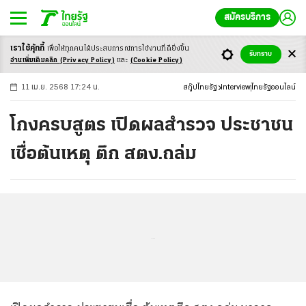
สมัครบริการ
เราใช้คุ้กกี้
เพื่อให้ทุกคนได้ประสบ
การณ์การใช้งานที่ดียิ่งขึ้น
+
ก
ก
-ก
รับทราบ
อ่านเพิ่มเติมคลิก
(Privacy Policy)
และ
(Cookie Policy)
11 เม.ย. 2568 17:24 น.
สกู๊ปไทยรัฐ
Interview
ไทยรัฐออนไลน์
โกงครบสูตร เปิดผลสำรวจ ประชาชน
เชื่อต้นเหตุ ตึก สตง.ถล่ม
...