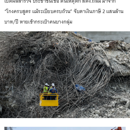
เปิดผลสำรวจ ประชาชนเชื่อ ต้นเหตุตึก สตง.ถล่ม มาจาก
“โกงครบสูตร แม้ระเบียบครบถ้วน” จับตาเงินภาษี 2 แสนล้าน
บาท/ปี หายเข้ากระเป๋าคนบางกลุ่ม