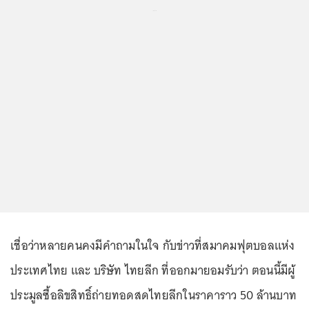
...
เชื่อว่าหลายคนคงมีคำถามในใจ กับข่าวที่สมาคมฟุตบอลแห่ง
ประเทศไทย และ บริษัท ไทยลีก ที่ออกมายอมรับว่า ตอนนี้มีผู้
ประมูลซื้อลิขสิทธิ์ถ่ายทอดสดไทยลีกในราคาราว 50 ล้านบาท