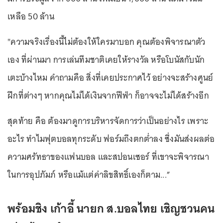
เหลือ 50 ล้าน
"ความจริงเรื่องนี้ไม่ต้องให้ใครมาบอก คุณต้องพิจารณาตัว
เอง ที่ผ่านมา การเล่นทีมชาติเคยให้รางวัล หรือโบนัสกับนัก
เตะบ้างไหม คำถามคือ สิ่งที่เคยประกาศไว้ อย่างจะสร้างศูนย์
ฝึกที่ต่างๆ หากคุณไม่ได้เงินจากฟีฟ่า ก็อาจจะไม่ได้สร้างอีก
สุดท้าย คือ ต้องมาดูการบริหารจัดการว่าเป็นอย่างไร เพราะ
อะไร ทำไมฟุตบอลทุกระดับ ฟอร์มถึงตกต่ำลง ซึ่งมันส่งผลต่อ
ความศรัทธาของแฟนบอล และสปอนเซอร์ ที่เขาจะพิจารณา
ในการอุปภัมภ์ หรือแม้แต่ค่าลิขสิทธิ์เองก็ตาม...”
พร้อมชิง เก้าอี้ นายก ส.บอลไทย เชิญชวนคน