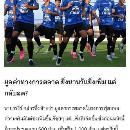
มูลค่าทางการตลาด ยิ่งนานวันยิ่งเพิ่ม แต่
กลับลด?
นายวรวีร์ กล่าวทิ้งท้ายว่า มูลค่าการตลาดในวงการฟุตบอล
ความจริงมันต้องเพิ่มขึ้นเรื่อยๆ แต่...สิ่งที่เกิดขึ้น ซึ่งก่อนหน้านี้
มีการประมูลจาก 600 ล้าน เพิ่มเป็น 1,000 ล้าน แต่มาวันนี้