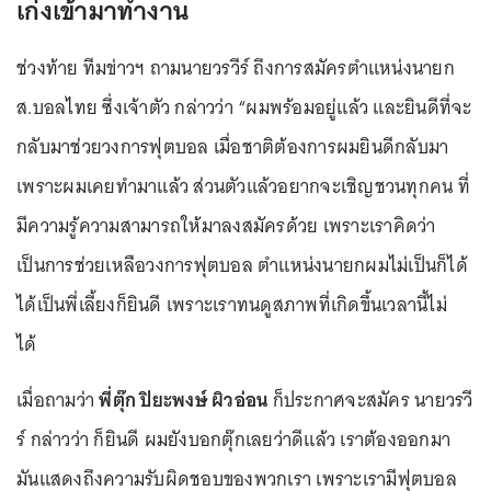
เก่งเข้ามาทำงาน
ช่วงท้าย ทีมข่าวฯ ถามนายวรวีร์ ถึงการสมัครตำแหน่งนายก
ส.บอลไทย ซึ่งเจ้าตัว กล่าวว่า “ผมพร้อมอยู่แล้ว และยินดีที่จะ
กลับมาช่วยวงการฟุตบอล เมื่อชาติต้องการผมยินดีกลับมา
เพราะผมเคยทำมาแล้ว ส่วนตัวแล้วอยากจะเชิญชวนทุกคน ที่
มีความรู้ความสามารถให้มาลงสมัครด้วย เพราะเราคิดว่า
เป็นการช่วยเหลือวงการฟุตบอล ตำแหน่งนายกผมไม่เป็นก็ได้
ได้เป็นพี่เลี้ยงก็ยินดี เพราะเราทนดูสภาพที่เกิดขึ้นเวลานี้ไม่
ได้
เมื่อถามว่า
พี่ตุ๊ก ปิยะพงษ์ ผิวอ่อน
ก็ประกาศจะสมัคร นายวรวี
ร์ กล่าวว่า ก็ยินดี ผมยังบอกตุ๊กเลยว่าดีแล้ว เราต้องออกมา
มันแสดงถึงความรับผิดชอบของพวกเรา เพราะเรามีฟุตบอล