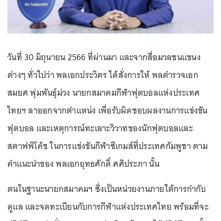
วันที่ 30 มิถุนายน 2566 ที่ผ่านมา และจากสื่อมวลชนแขนง
ต่างๆ ทั่วไปว่า พลเอกประวิตร ได้สั่งการให้ พลตำรวจเอก
สมยศ พุ่มพันธุ์ม่วง นายกสมาคมกีฬาฟุตบอลแห่งประเทศ
ไทยฯ ลาออกจากตำแหน่ง เพื่อรับผิดชอบผลงานการแข่งขัน
ฟุตบอล และเหตุการณ์ทะเลาะวิวาทของนักฟุตบอลและ
สตาฟฟ์โค้ช ในการแข่งขันกีฬาซีเกมส์ที่ประเทศกัมพูชา ตาม
คำแนะนำของ พลเอกยุทธศักดิ์ ศศิประภา นั้น
ตนในฐานะนายกสมาคมฯ ซึ่งเป็นหน่วยงานภายใต้การกำกับ
ดูแล และจดทะเบียนกับการกีฬาแห่งประเทศไทย พร้อมที่จะ