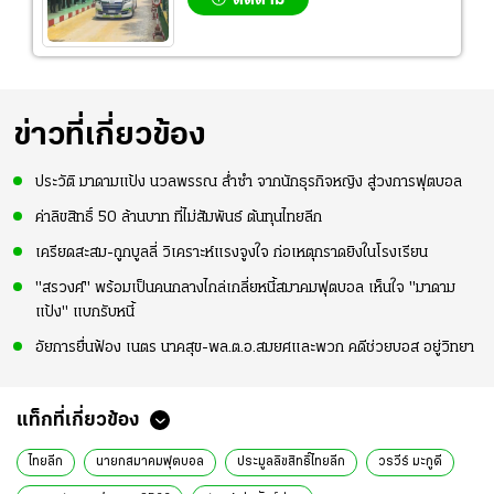
ข่าวที่เกี่ยวข้อง
ประวัติ มาดามแป้ง นวลพรรณ ล่ำซำ จากนักธุรกิจหญิง สู่วงการฟุตบอล
ค่าลิขสิทธิ์ 50 ล้านบาท ที่ไม่สัมพันธ์ ต้นทุนไทยลีก
เครียดสะสม-ถูกบูลลี่ วิเคราะห์แรงจูงใจ ก่อเหตุกราดยิงในโรงเรียน
"สรวงศ์" พร้อมเป็นคนกลางไกล่เกลี่ยหนี้สมาคมฟุตบอล เห็นใจ "มาดาม
แป้ง" แบกรับหนี้
อัยการยื่นฟ้อง เนตร นาคสุข-พล.ต.อ.สมยศและพวก คดีช่วยบอส อยู่วิทยา
แท็กที่เกี่ยวข้อง
ไทยลีก
นายกสมาคมฟุตบอล
ประมูลลิขสิทธิ์ไทยลีก
วรวีร์ มะกูดี