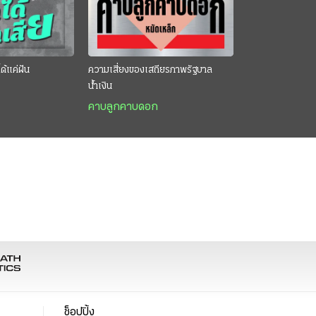
ด้แค่ฝัน
ความเสี่ยงของเสถียรภาพรัฐบาล
น้ำเงิน
คาบลูกคาบดอก
ช็อปปิ้ง