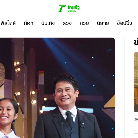
ลฟ์สไตล์
กีฬา
บันเทิง
ดวง
หวย
นิยาย
ช็อปปิ้ง
ข
กด