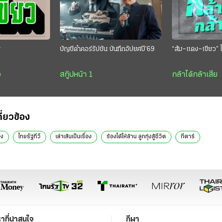
ย
บัญชีดำคอร์รัปชัน บันทึกอัปยศปี’69
“ส้ม–แดง–เขียว” ไ
ว
สกู๊ปหน้า 1
กล้าได้กล้าเสีย
กี่ยวข้อง
ิง
ไทยรัฐทีวี
เล่าเส้นเป็นเรื่อง
ร้องได้ให้ล้าน ลูกทุ่งสู้ชีวิต
กีตาร์
หาที่น่าสนใจ
กีฬา