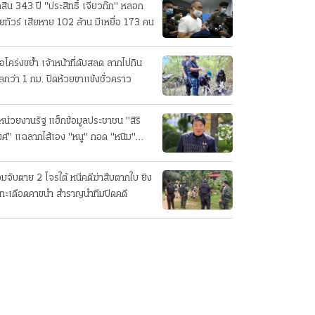
ดสิน 343 ปี "ประสิทธิ์ เจียวก๊ก" หลอก
ยทัวร์ เสียหาย 102 ล้าน มีเหยื่อ 173 คน
ือโคร่งขย้ำ เจ้าหน้าที่ดับสลด ลากไปกิน
ลกว่า 1 กม. ปิดห้วยขาแข้งชั่วคราว
หน่วยงานรัฐ แฮ็กข้อมูลประชาชน "สิริ
ศ์" แฉลากไส้เอง "หนู" กอด "หนิม"
บลือ
อมจับตาย 2 โจรใต้ หนีคดีฆ่าสืบตากใบ ยิง
ทะเดือดคาขนำ สำราญนำทีมปิดคดี