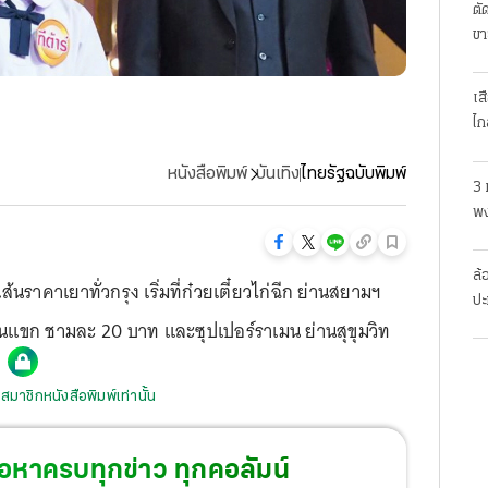
ตั
ขา
เส
ไก
หนังสือพิมพ์
บันเทิง
ไทยรัฐฉบับพิมพ์
3 
พง
สย
ล้
้นราคาเยาทั่วกรุง เริ่มที่ก๋วยเตี๋ยวไก่ฉีก ย่านสยามฯ
ปะ
บ้านแขก ชามละ 20 บาท และซุปเปอร์ราเมน ย่านสุขุมวิท
สมาชิกหนังสือพิมพ์เท่านั้น
้อหาครบทุกข่าว ทุกคอลัมน์