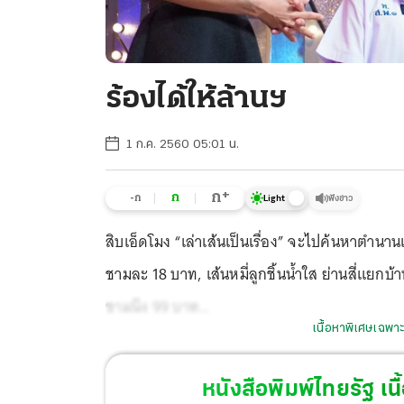
ร้องได้ให้ล้านฯ
1 ก.ค. 2560 05:01 น.
+
ก
ก
-ก
ฟังข่าว
Light
สิบเอ็ดโมง “เล่าเส้นเป็นเรื่อง” จะไปค้นหาตำนานเส
ชามละ 18 บาท, เส้นหมี่ลูกชิ้นน้ำใส ย่านสี่แยก
ชามนึง 99 บาท
เนื้อหาพิเศษเฉพาะ
หนังสือพิมพ์ไทยรัฐ
เนื