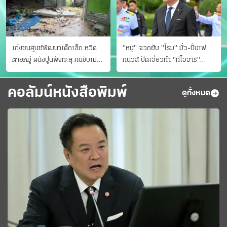
เก๋งชนศูนย์พัฒนาเด็กเล็ก หวิด
"หนู" จวกยับ "โรม" มั่ว-ปั่นเฟ
ตายหมู่ ผนังปูนพังทะลุ คนขับเมา
กนิวส์ ปัดเอี่ยวทํา "ทีโออาร์"
ยา
ต้นทางโกงสอบฉาว
คอลัมน์หนังสือพิมพ์
ดูทั้งหมด