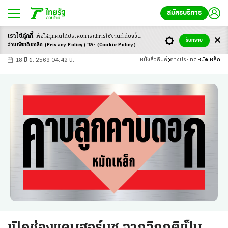
สมัครบริการ
เราใช้คุ้กกี้
เพื่อให้ทุกคนได้ประสบ
การณ์การใช้งานที่ดียิ่งขึ้น
+
ก
ก
-ก
รับทราบ
อ่านเพิ่มเติมคลิก
(Privacy Policy)
และ
(Cookie Policy)
18 มิ.ย. 2569 04:42 น.
หนังสือพิมพ์
ต่างประเทศ
หมัดเหล็ก
เปิดช่องแคบฮอร์มุซ จากวิกฤติเป็น