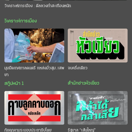
วิเคราะห์การเมือง : ดีลลวงทำสะเทือนหนัก
วิเคราะห์การเมือง
มุมมืดเทศกาลดนตรี แหล่งมั่วสุม..เสพ
จบครึ่งเดียว
ยา
สำนักข่าวหัวเขียว
สกู๊ปหน้า 1
ภัยคุกคามระบอบประชาธิปไตย
รัฐบาล “เส้นใหญ่”