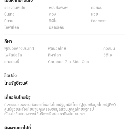
เนื้อหาที่น่าสนใจ
รายงานพิเศษ
หนังสือพิมพ์
คอลัมน์
บันเทิง
ดวง
หวย
นิยาย
วิดีโอ
Podcast
ไลฟ์สไตล์
มัลติมีเดีย
กีฬา
ฟุตบอลต่่างประเทศ
ฟุตบอลไทย
คอลัมน์
ไฟต์สปอร์ต
กีฬาโลก
วิดีโอ
แกลเลอรี่
Carabao 7-a-Side Cup
ช็อปปิ้ง
ไทยรัฐอีเวนต์
เกี่ยวกับไทยรัฐ
กิจกรรม
ร่วมงานกับเรา
เกี่ยวกับไทยรัฐ
มูลนิธิไทยรัฐ
ศูนย์ข้อมูลไทยรัฐ
FAQ
ศูนย์ช่วยเหลือ
นโยบายคุ้มครองข้อมูลส่วนบุคคลไทยรัฐกรุ๊ป
เงื่อนไขข้อตกลงการใช้บริการ
ติดต่อเรา
ติดต่อโฆษณา
ติดตามเราได้ที่