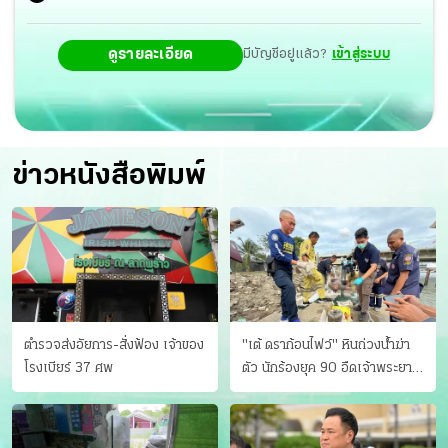
ดูรายละเอียด
มีบัญชีอยู่แล้ว?
เข้าสู่ระบบ
ข่าวหนังสือพิมพ์
ตำรวจส่งอัยการ-สั่งฟ้อง เจ้าของ
"เต้ ดราก้อนไฟว์" หินถ่วงน้ำฆ่า
โรงเบียร์ 37 ศพ
ตัว นักร้องยุค 90 อืดเจ้าพระยา
แฟนหาตัววุ่น เครียดธุรกิจ!