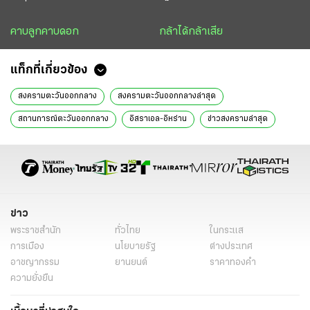
คาบลูกคาบดอก
กล้าได้กล้าเสีย
แท็กที่เกี่ยวข้อง
สงครามตะวันออกกลาง
สงครามตะวันออกกลางล่าสุด
สถานการณ์ตะวันออกกลาง
อิสราเอล-อิหร่าน
ข่าวสงครามล่าสุด
อิหร่าน ล่าสุด
สงครามโลกครั้งที่ 3
ช่องแคบฮอร์มุซ
สหรัฐ-อิสราเอล-อิหร่าน
โดนัลด์ ทรัมป์
ข่าวด่วน
ข่าววันนี้
เรื่องเด่น
ข่าวต่างประเทศ
ข่าวสงคราม
คาบลูกคาบดอก
หมัดเหล็ก
หนังสือพิมพ์ไทยรัฐ
ข่าวหนังสือพิมพ์
ไทยรัฐฉบับพิมพ์
ข่าว
พระราชสำนัก
ทั่วไทย
ในกระแส
ข่าวไทยรัฐ
คอลัมน์หนังสือพิมพ์ไทยรัฐ
การเมือง
นโยบายรัฐ
ต่างประเทศ
อาชญากรรม
ยานยนต์
ราคาทองคำ
ความยั่งยืน