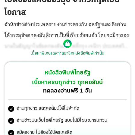
โอกาส
สำนักข่าวต่างประเทศรายงานข่าวตรงกัน สหรัฐฯและอิหร่าน
ได้บรรลุข้อตกลงสันติภาพเป็นที่เรียบร้อยแล้ว โดยจะมีการลง
นามในสัญญาในข้อตกลงสันติภาพที่กรุง เจนีวา ประเทศสวิต
เนื้อหาพิเศษเฉพาะสมาชิกหนังสือพิมพ์เท่านั้น
เซอร์แลนด์ ในวันศุกร์ที่ 19 มิ.ย.นี้ ทั้งสองฝ่ายตกลงที่จะให้มี
การ เปิดช่องแคบฮอร์มุซ ตามปกติ และมีการ ยุติสงคราม
หนังสือพิมพ์ไทยรัฐ
อย่างถาวร ในทุกพื้นที่ตะวันออกกลางรวมทั้งในเลบานอนด้วย
เนื้อหาครบทุกข่าว ทุกคอลัมน์
ทดลองอ่านฟรี 1 วัน
อ่านทุกข่าว และคอลัมน์ได้ไม่จำกัด
อ่านข่าวบนเว็บไซต์ไทยรัฐ แบบไม่มีโฆษณารบกวน
สมัครง่าย ไม่ต้องใช้บัตรเครดิต