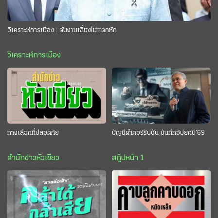
วิเคราะห์การเมือง : ต้นงานเลี้ยงไม่แตกหัก
วิเคราะห์การเมือง
ทางเลือกที่ปลอดภัย
บัญชีดำคอร์รัปชัน บันทึกอัปยศปี’69
สำนักข่าวหัวเขียว
สกู๊ปหน้า 1