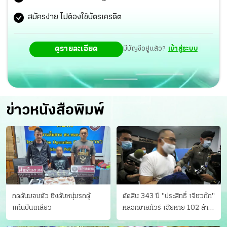
สมัครง่าย ไม่ต้องใช้บัตรเครดิต
ดูรายละเอียด
มีบัญชีอยู่แล้ว?
เข้าสู่ระบบ
ข่าวหนังสือพิมพ์
กดดันมอบตัว ยิงดับหนุ่มรถตู้
ตัดสิน 343 ปี "ประสิทธิ์ เจียวก๊ก"
แค้นปีนเกลียว
หลอกขายทัวร์ เสียหาย 102 ล้าน
มีเหยื่อ 173 คน