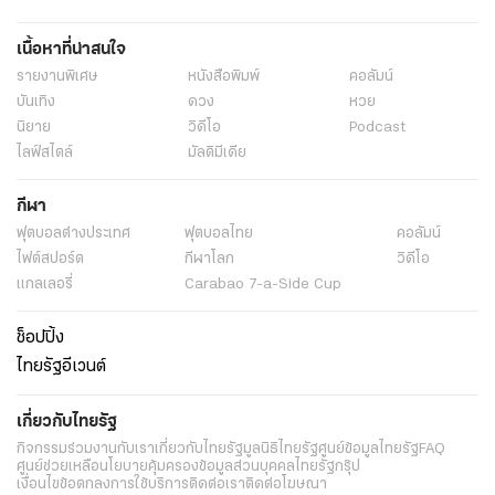
เนื้อหาที่น่าสนใจ
รายงานพิเศษ
หนังสือพิมพ์
คอลัมน์
บันเทิง
ดวง
หวย
นิยาย
วิดีโอ
Podcast
ไลฟ์สไตล์
มัลติมีเดีย
กีฬา
ฟุตบอลต่่างประเทศ
ฟุตบอลไทย
คอลัมน์
ไฟต์สปอร์ต
กีฬาโลก
วิดีโอ
แกลเลอรี่
Carabao 7-a-Side Cup
ช็อปปิ้ง
ไทยรัฐอีเวนต์
เกี่ยวกับไทยรัฐ
กิจกรรม
ร่วมงานกับเรา
เกี่ยวกับไทยรัฐ
มูลนิธิไทยรัฐ
ศูนย์ข้อมูลไทยรัฐ
FAQ
ศูนย์ช่วยเหลือ
นโยบายคุ้มครองข้อมูลส่วนบุคคลไทยรัฐกรุ๊ป
เงื่อนไขข้อตกลงการใช้บริการ
ติดต่อเรา
ติดต่อโฆษณา