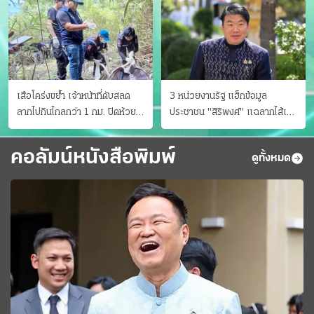
เสือโคร่งขย้ำ เจ้าหน้าที่ดับสลด
3 หน่วยงานรัฐ แฮ็กข้อมูล
ลากไปกินไกลกว่า 1 กม. ปิดห้วย
ประชาชน "สิริพงศ์" แฉลากไส้เอง
ขาแข้งชั่วคราว
"หนู" กอด "หนิม" สยบลือ
คอลัมน์หนังสือพิมพ์
ดูทั้งหมด