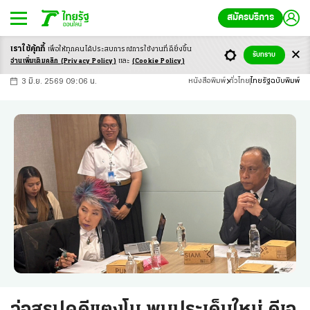
สมัครบริการ
เราใช้คุ้กกี้
เพื่อให้ทุกคนได้ประสบ
การณ์การใช้งานที่ดียิ่งขึ้น
+
ก
ก
-ก
รับทราบ
อ่านเพิ่มเติมคลิก
(Privacy Policy)
และ
(Cookie Policy)
3 มิ.ย. 2569 09:06 น.
หนังสือพิมพ์
ทั่วไทย
ไทยรัฐฉบับพิมพ์
จ่อสรุปคดีแตงโม พบประเด็นใหม่ ดีเอ