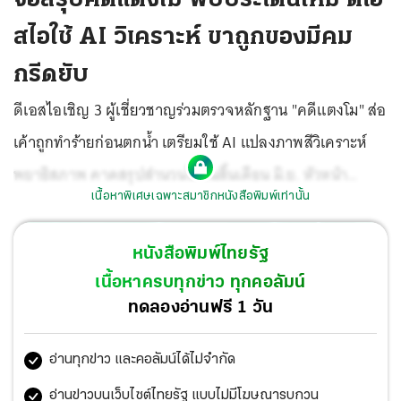
สไอใช้ AI วิเคราะห์ ขาถูกของมีคม
กรีดยับ
ดีเอสไอเชิญ 3 ผู้เชี่ยวชาญร่วมตรวจหลักฐาน "คดีแตงโม" ส่อ
เค้าถูกทำร้ายก่อนตกน้ำ เตรียมใช้ AI แปลงภาพสีวิเคราะห์
พยาธิสภาพ คาดสรุปสำนวนได้ในสิ้นเดือน มิ.ย. หัวหน้า
เนื้อหาพิเศษเฉพาะสมาชิกหนังสือพิมพ์เท่านั้น
พนักงานสืบสวนเผยเป้าหมายหลักคือพิสูจน์ว่ามีกลุ่มบุคคล
หรือเจ้าหน้าที่รัฐร่วมกันบิดเบือนกระบวนการยุติธรรมช่วย
หนังสือพิมพ์ไทยรัฐ
เหลือผู้กระทำความผิดหรือไม่ หากพบจะส่งต่อให้ ป.ป.ช.
เนื้อหาครบทุกข่าว ทุกคอลัมน์
ไต่สวนทันที ขณะที่หมอพรทิพย์ชี้ภาพแผล “แตงโม” จาก
ทดลองอ่านฟรี 1 วัน
สำนวนศาลเยอะเกินไปและไม่เข้ากับใบพัดเรือ คาดเกิดจาก
อ่านทุกข่าว และคอลัมน์ได้ไม่จำกัด
ของมีคมมากกว่า ตั้งข้อสังเกตว่าอาจเป็นการบาดเจ็บจากการ
ต่อสู้หรือถูกทำร้ายก่อนเสียชีวิต
อ่านข่าวบนเว็บไซต์ไทยรัฐ แบบไม่มีโฆษณารบกวน