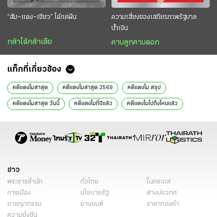
“ส้ม–แดง–เขียว” ได้แค่ฝัน
ความเสี่ยงของเสถียรภาพรัฐบาล
น้ำเงิน
กล้าได้กล้าเสีย
คาบลูกคาบดอก
แท็กที่เกี่ยวข้อง
คดีแตงโมล่าสุด
คดีแตงโมล่าสุด 2569
คดีแตงโม สรุป
คดีแตงโมล่าสุด วันนี้
คดีแตงโมกี่ปีแล้ว
คดีแตงโมไปถึงไหนแล้ว
คดีแตงโมง
คดีแตงโมใครอยู่เบื้องหลัง
คดีแตงโมวันนี้
คดีแตงโมนิดา
คดีแตงโมจบหรือยัง
แตงโม นิดา
คดีแตงโม ดีเอสไอ
ข่าววันนี้
ไทยรัฐฉบับพิมพ์
ข่าวหน้า1
ข่าว
พระราชสำนัก
ทั่วไทย
ในกระแส
การเมือง
นโยบายรัฐ
ต่างประเทศ
อาชญากรรม
ยานยนต์
ราคาทองคำ
ความยั่งยืน