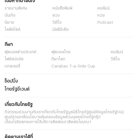
เนื้อหาที่น่าสนใจ
รายงานพิเศษ
หนังสือพิมพ์
คอลัมน์
บันเทิง
ดวง
หวย
นิยาย
วิดีโอ
Podcast
ไลฟ์สไตล์
มัลติมีเดีย
กีฬา
ฟุตบอลต่่างประเทศ
ฟุตบอลไทย
คอลัมน์
ไฟต์สปอร์ต
กีฬาโลก
วิดีโอ
แกลเลอรี่
Carabao 7-a-Side Cup
ช็อปปิ้ง
ไทยรัฐอีเวนต์
เกี่ยวกับไทยรัฐ
กิจกรรม
ร่วมงานกับเรา
เกี่ยวกับไทยรัฐ
มูลนิธิไทยรัฐ
ศูนย์ข้อมูลไทยรัฐ
FAQ
ศูนย์ช่วยเหลือ
นโยบายคุ้มครองข้อมูลส่วนบุคคลไทยรัฐกรุ๊ป
เงื่อนไขข้อตกลงการใช้บริการ
ติดต่อเรา
ติดต่อโฆษณา
ติดตามเราได้ที่