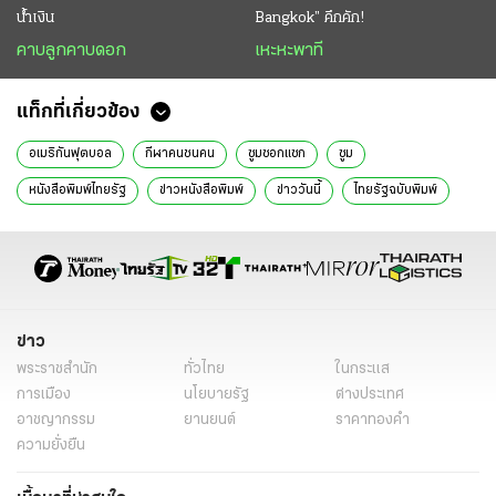
น้ำเงิน
Bangkok” คึกคัก!
คาบลูกคาบดอก
เหะหะพาที
แท็กที่เกี่ยวข้อง
อเมริกันฟุตบอล
กีฬาคนชนคน
ซูมซอกแซก
ซูม
หนังสือพิมพ์ไทยรัฐ
ข่าวหนังสือพิมพ์
ข่าววันนี้
ไทยรัฐฉบับพิมพ์
ข่าวไทยรัฐ
คอลัมน์หนังสือพิมพ์ไทยรัฐ
ข่าว
พระราชสำนัก
ทั่วไทย
ในกระแส
การเมือง
นโยบายรัฐ
ต่างประเทศ
อาชญากรรม
ยานยนต์
ราคาทองคำ
ความยั่งยืน