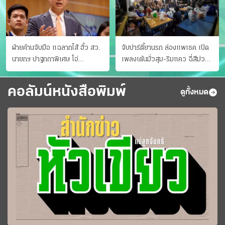
ฝ่ายค้านจับมือ แฉลากไส้ ฮั้ว สว.
จับปาร์ตี้ยานรก ล่องแพเธค เปิด
นายกฯ ปาฐกถาพิเศษ โอ่
เพลงเต้นมั่วสุม-ริมแคว ฉี่สีม่วง
"อาเซียนหนึ่งเดียว"
35 ราย
คอลัมน์หนังสือพิมพ์
ดูทั้งหมด