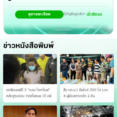
ดูรายละเอียด
มีบัญชีอยู่แล้ว?
เข้าสู่ระบบ
ข่าวหนังสือพิมพ์
ยกฟ้องคดีที่ 3 "แอม ไซยาไนด์"
สืบ บก.น.1 ยึดไอซ์ 300 โล รวบ
หลักฐานอ่อน จากทั้งหมด 15 คดี
4 ผู้ต้องหารถอีก 2 คัน