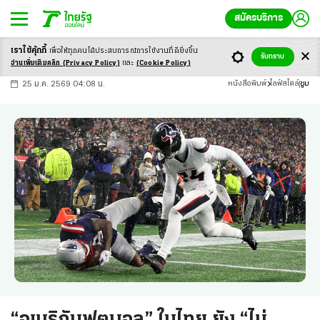
สมัครบริการ
เราใช้คุ้กกี้
เพื่อให้ทุกคนได้ประสบ
การณ์การใช้งานที่ดียิ่งขึ้น
+
ก
ก
-ก
รับทราบ
อ่านเพิ่มเติมคลิก
(Privacy Policy)
และ
(Cookie Policy)
25 ม.ค. 2569 04:08 น.
หนังสือพิมพ์
ไลฟ์สไตล์
ซูม
“อเมริกันฟุตบอล” ในไทย ยัง “ไม่