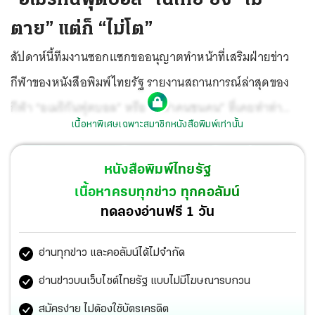
ตาย” แต่ก็ “ไม่โต”
สัปดาห์นี้ทีมงานซอกแซกขออนุญาตทำหน้าที่เสริมฝ่ายข่าว
กีฬาของหนังสือพิมพ์ไทยรัฐ รายงานสถานการณ์ล่าสุดของ
กีฬา “อเมริกันฟุตบอล” หรือ “กีฬาคนชนคน” ที่เคยทำท่า
เนื้อหาพิเศษเฉพาะสมาชิกหนังสือพิมพ์เท่านั้น
เหมือนจะฮิตและรุ่งเรืองในประเทศไทย แต่ปัจจุบันดูหงอยๆ
ลงไปมาก
หนังสือพิมพ์ไทยรัฐ
เนื้อหาครบทุกข่าว ทุกคอลัมน์
ทดลองอ่านฟรี 1 วัน
อ่านทุกข่าว และคอลัมน์ได้ไม่จำกัด
อ่านข่าวบนเว็บไซต์ไทยรัฐ แบบไม่มีโฆษณารบกวน
สมัครง่าย ไม่ต้องใช้บัตรเครดิต