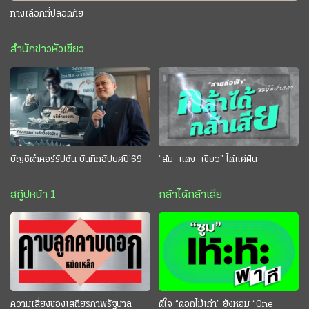
ทางเลือกที่ปลอดภัย
สำนักข่าวหัวเขียว
บัญชีดำคอร์รัปชัน บันทึกอัปยศปี’69
“ส้ม–แดง–เขียว” ได้แค่ฝัน
สกู๊ปหน้า 1
กล้าได้กล้าเสีย
ความเสี่ยงของเสถียรภาพรัฐบาล
ดีใจ “ดอกไม้เก่า” ยังหอม “One