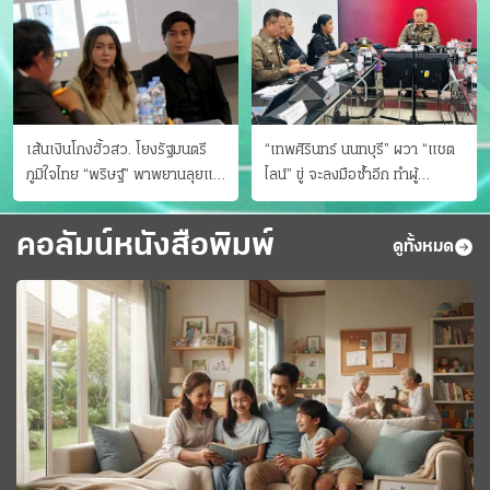
เส้นเงินโกงฮั้วสว. โยงรัฐมนตรี
“เทพศิรินทร์ นนทบุรี” ผวา “แชต
ภูมิใจไทย “พริษฐ์” พาพยานลุยแฉ
ไลน์” ขู่ จะลงมือซ้ำอีก ทําผู้
มีโอนให้คนกกต.ด้วย
ปกครองแตกตื่นแจ้งตำรวจ
คอลัมน์หนังสือพิมพ์
ดูทั้งหมด