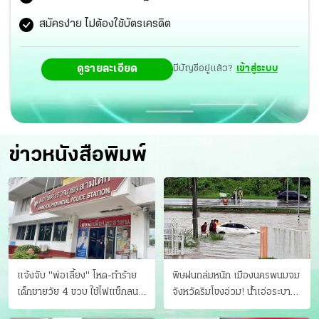
สมัครง่าย ไม่ต้องใช้บัตรเครดิต
ดูรายละเอียด
มีบัญชีอยู่แล้ว?
เข้าสู่ระบบ
ข่าวหนังสือพิมพ์
แจ้งจับ "พ่อเลี้ยง" โหด-ทําร้าย
พิษฝนถล่มหนัก เมืองนครพนมจม
เด็กชายวัย 4 ขวบ ใช้ไฟแช็กลน
จังหวัดริมโขงอ่วม! นํ้าเอ่อระบาย
บาดเจ็บ
ไม่ทัน แม่ปิงทะลักล้น