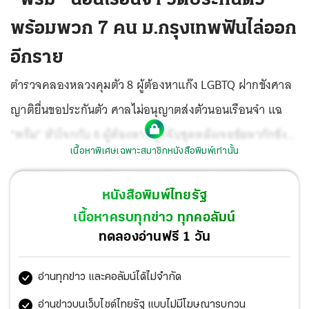
พร้อมพวก 7 คน ม.กรุงเทพฟันไล่ออก
อีกราย
ตำรวจคลองหลวงคุมตัว 8 ผู้ต้องหาแก๊ง LGBTQ ฝากขังศาล
ญาติยื่นขอประกันตัว ศาลไม่อนุญาตส่งตัวนอนเรือนจำ แฉ
“พรีม” หัวโจกกับ 6 ผู้ต้องหาที่ถูกจับชุดหลังเจอข้อหากักขัง
เนื้อหาพิเศษเฉพาะสมาชิกหนังสือพิมพ์เท่านั้น
หน่วงเหนี่ยว และร่วมกันข่มขืนใจฯเพิ่ม มั่นใจหลักฐานแน่น
เอาผิดได้ทุกคน แม้ให้การปฏิเสธ ชี้หากมีผู้เสียหายรายอื่นตก
หนังสือพิมพ์ไทยรัฐ
เป็นเหยื่อเพิ่มเข้าแจ้งความโรงพักได้ทันที เตือนเยาวชนอย่า
เนื้อหาครบทุกข่าว ทุกคอลัมน์
เอาเยี่ยงอย่าง ไม่เช่นนั้นมีสิทธิ์ติดคุก ด้าน ม.กรุงเทพไล่ออก
ทดลองอ่านฟรี 1 วัน
นักศึกษาสาดน้ำซุปกล้อนผมอีกราย
อ่านทุกข่าว และคอลัมน์ได้ไม่จำกัด
อ่านข่าวบนเว็บไซต์ไทยรัฐ แบบไม่มีโฆษณารบกวน