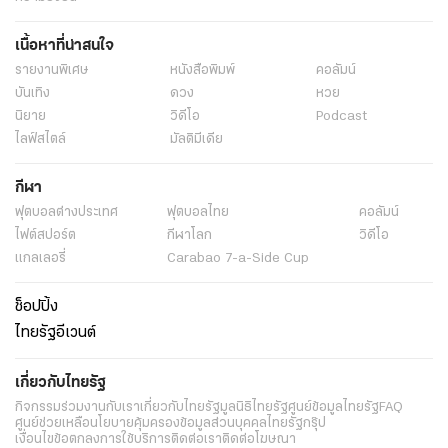
เนื้อหาที่น่าสนใจ
รายงานพิเศษ
หนังสือพิมพ์
คอลัมน์
บันเทิง
ดวง
หวย
นิยาย
วิดีโอ
Podcast
ไลฟ์สไตล์
มัลติมีเดีย
กีฬา
ฟุตบอลต่่างประเทศ
ฟุตบอลไทย
คอลัมน์
ไฟต์สปอร์ต
กีฬาโลก
วิดีโอ
แกลเลอรี่
Carabao 7-a-Side Cup
ช็อปปิ้ง
ไทยรัฐอีเวนต์
เกี่ยวกับไทยรัฐ
กิจกรรม
ร่วมงานกับเรา
เกี่ยวกับไทยรัฐ
มูลนิธิไทยรัฐ
ศูนย์ข้อมูลไทยรัฐ
FAQ
ศูนย์ช่วยเหลือ
นโยบายคุ้มครองข้อมูลส่วนบุคคลไทยรัฐกรุ๊ป
เงื่อนไขข้อตกลงการใช้บริการ
ติดต่อเรา
ติดต่อโฆษณา