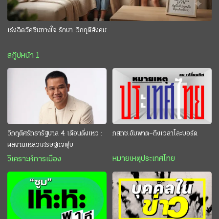
เร่งฉีดวัคซีนทางใจ รักษา..วิกฤติสังคม
สกู๊ปหน้า 1
วิกฤติศรัทธารัฐบาล 4 เดือนดิ่งเหว :
กสทช.อัมพาต–ถึงเวลาโละบอร์ด
ผลงานเหลวเศรษฐกิจฟุบ
หมายเหตุประเทศไทย
วิเคราะห์การเมือง