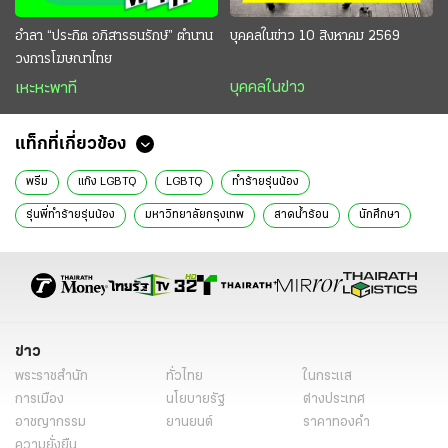
อำลา “ประกิต อภิสารธนรักษ์” ตำนาน
บุคคลในข่าว 10 สิงหาคม 2569
วงการโฆษณาไทย
บุคคลในข่าว
เหะหะพาที
แท็กที่เกี่ยวข้อง
พรีม
แก๊ง LGBTQ
LGBTQ
ทำร้ายรุ่นน้อง
รุ่นพี่ทำร้ายรุ่นน้อง
มหาวิทยาลัยกรุงเทพ
สาดน้ำร้อน
นักศึกษา
พรีม สัจวรรณ์
สาดน้ำซุปก๋วยเตี๋ยว
ข่าววันนี้
ไทยรัฐฉบับพิมพ์
ข่าวหน้า1
ข่าว
พระราชสำนัก
ทั่วไทย
ในกระแส
การเมือง
นโยบายรัฐ
ต่างประเทศ
อาชญากรรม
ยานยนต์
ราคาทองคำ
ความยั่งยืน