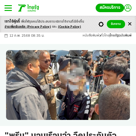
สมัครบริการ
เราใช้คุ้กกี้
เพื่อให้ทุกคนได้ประสบ
การณ์การใช้งานที่ดียิ่งขึ้น
+
ก
ก
-ก
รับทราบ
อ่านเพิ่มเติมคลิก
(Privacy Policy)
และ
(Cookie Policy)
12 ก.พ. 2568 08:35 น.
หนังสือพิมพ์
ทั่วไทย
ไทยรัฐฉบับพิมพ์
"พรีม" นอนเรือนจํา วืดประกันตัว