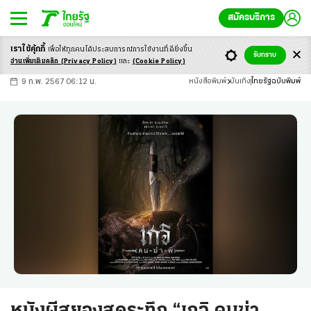
สมัครบริการ
เราใช้คุ้กกี้
เพื่อให้ทุกคนได้ประสบ
การณ์การใช้งานที่ดียิ่งขึ้น
+
ก
ก
-ก
รับทราบ
อ่านเพิ่มเติมคลิก
(Privacy Policy)
และ
(Cookie Policy)
9 ก.พ. 2567 06:12 น.
หนังสือพิมพ์
บันเทิง
ไทยรัฐฉบับพิมพ์
หนังผีสยองสุดระทึก “เกจิ คนฆ่า