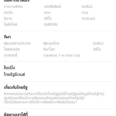
เนื้อหาที่น่าสนใจ
รายงานพิเศษ
หนังสือพิมพ์
คอลัมน์
บันเทิง
ดวง
หวย
นิยาย
วิดีโอ
Podcast
ไลฟ์สไตล์
มัลติมีเดีย
กีฬา
ฟุตบอลต่่างประเทศ
ฟุตบอลไทย
คอลัมน์
ไฟต์สปอร์ต
กีฬาโลก
วิดีโอ
แกลเลอรี่
Carabao 7-a-Side Cup
ช็อปปิ้ง
ไทยรัฐอีเวนต์
เกี่ยวกับไทยรัฐ
กิจกรรม
ร่วมงานกับเรา
เกี่ยวกับไทยรัฐ
มูลนิธิไทยรัฐ
ศูนย์ข้อมูลไทยรัฐ
FAQ
ศูนย์ช่วยเหลือ
นโยบายคุ้มครองข้อมูลส่วนบุคคลไทยรัฐกรุ๊ป
เงื่อนไขข้อตกลงการใช้บริการ
ติดต่อเรา
ติดต่อโฆษณา
ติดตามเราได้ที่