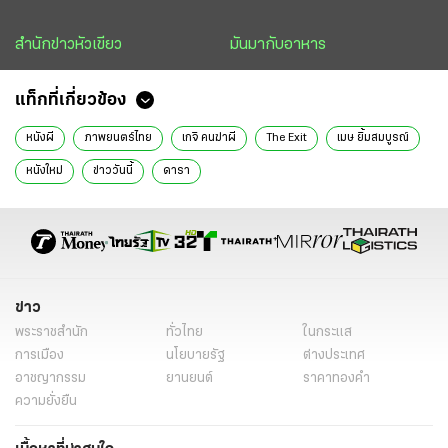
สำนักข่าวหัวเขียว
มันมากับอาหาร
แท็กที่เกี่ยวข้อง
หนังผี
ภาพยนตร์ไทย
เกจิ คนฆ่าผี
The Exit
เมษ ยิ้มสมบูรณ์
หนังใหม่
ข่าววันนี้
ดารา
ข่าว
พระราชสำนัก
ทั่วไทย
ในกระแส
การเมือง
นโยบายรัฐ
ต่างประเทศ
อาชญากรรม
ยานยนต์
ราคาทองคำ
ความยั่งยืน