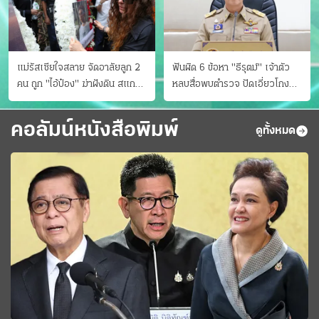
แม่รัสเซียใจสลาย จัดอาลัยลูก 2
ฟันผิด 6 ข้อหา "ธีรุตม์" เจ้าตัว
คน ถูก "ไอ้ป๋อง" ฆ่าฝังดิน สแกน
หลบสื่อพบตำรวจ ปัดเอี่ยวโกง
ไม่มีศพเพิ่ม
สอบท้องถิ่น จ่อบี้รํ่ารวยมากปกติ
คอลัมน์หนังสือพิมพ์
ดูทั้งหมด