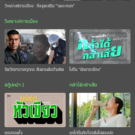
วิเคราะห์การเมือง : ถึงจุดเสริม "เดอะแบก"
วิเคราะห์การเมือง
จิตวิทยาอาชญากร สันดานดิบอำมหิต
ไม่ถึง “นักการเมือง”
สกู๊ปหน้า 1
กล้าได้กล้าเสีย
ยอมถอดใจ
อกไก่ปั่นกับโปรตีนไม่ตรงปก