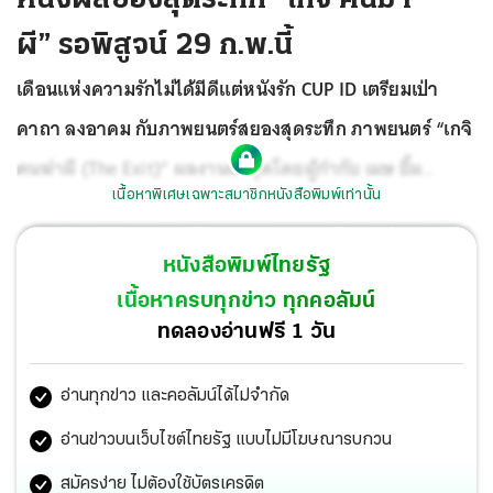
ผี” รอพิสูจน์ 29 ก.พ.นี้
เดือนแห่งความรักไม่ได้มีดีแต่หนังรัก CUP ID เตรียมเป่า
คาถา ลงอาคม กับภาพยนตร์สยองสุดระทึก ภาพยนตร์ “เกจิ
คนฆ่าผี (The Exit)” ผลงานล่าสุดโดยผู้กำกับ เมษ ยิ้ม
เนื้อหาพิเศษเฉพาะสมาชิกหนังสือพิมพ์เท่านั้น
สมบูรณ์ พร้อมด้วยผู้กำกับหน้าใหม่ ต้อม-พลดลพัฒน์ ธัช
ทัณฑิมารัชต์ ที่มีประสบการณ์ศึกษาเรื่องของผี วิญญาณ
หนังสือพิมพ์ไทยรัฐ
และยังเชี่ยวชาญด้านพิธีกรรมทางไสยศาสตร์
เนื้อหาครบทุกข่าว ทุกคอลัมน์
ทดลองอ่านฟรี 1 วัน
อ่านทุกข่าว และคอลัมน์ได้ไม่จำกัด
อ่านข่าวบนเว็บไซต์ไทยรัฐ แบบไม่มีโฆษณารบกวน
สมัครง่าย ไม่ต้องใช้บัตรเครดิต