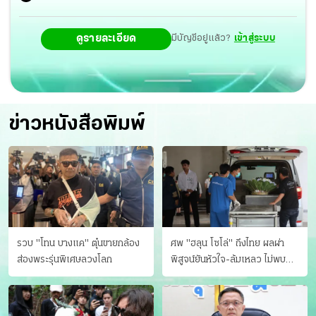
ดูรายละเอียด
มีบัญชีอยู่แล้ว?
เข้าสู่ระบบ
ข่าวหนังสือพิมพ์
รวบ "โทน บางแค" ตุ๋นขายกล้อง
ศพ "ฮลุน โซโล่" ถึงไทย ผลผ่า
ส่องพระรุ่นพิเศษลวงโลก
พิสูจน์ยันหัวใจ-ล้มเหลว ไม่พบ
บาดแผล