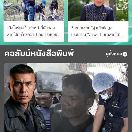
เสือโคร่งขย้ำ เจ้าหน้าที่ดับสลด
3 หน่วยงานรัฐ แฮ็กข้อมูล
ลากไปกินไกลกว่า 1 กม. ปิดห้วย
ประชาชน "สิริพงศ์" แฉลากไส้เอง
ขาแข้งชั่วคราว
"หนู" กอด "หนิม" สยบลือ
คอลัมน์หนังสือพิมพ์
ดูทั้งหมด