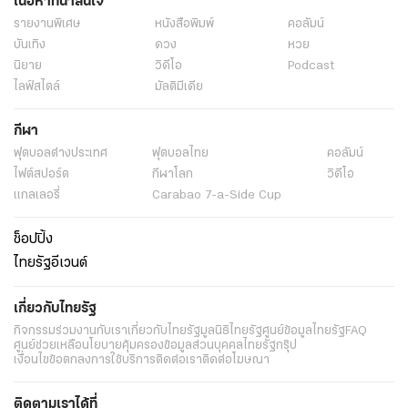
เนื้อหาที่น่าสนใจ
รายงานพิเศษ
หนังสือพิมพ์
คอลัมน์
บันเทิง
ดวง
หวย
นิยาย
วิดีโอ
Podcast
ไลฟ์สไตล์
มัลติมีเดีย
กีฬา
ฟุตบอลต่่างประเทศ
ฟุตบอลไทย
คอลัมน์
ไฟต์สปอร์ต
กีฬาโลก
วิดีโอ
แกลเลอรี่
Carabao 7-a-Side Cup
ช็อปปิ้ง
ไทยรัฐอีเวนต์
เกี่ยวกับไทยรัฐ
กิจกรรม
ร่วมงานกับเรา
เกี่ยวกับไทยรัฐ
มูลนิธิไทยรัฐ
ศูนย์ข้อมูลไทยรัฐ
FAQ
ศูนย์ช่วยเหลือ
นโยบายคุ้มครองข้อมูลส่วนบุคคลไทยรัฐกรุ๊ป
เงื่อนไขข้อตกลงการใช้บริการ
ติดต่อเรา
ติดต่อโฆษณา
ติดตามเราได้ที่