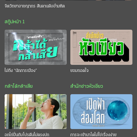
จิตวิทยาอาชญากร สันดานดิบอำมหิต
สกู๊ปหน้า 1
ไม่ถึง “นักการเมือง”
ยอมถอดใจ
กล้าได้กล้าเสีย
สำนักข่าวหัวเขียว
อกไก่ปั่นกับโปรตีนไม่ตรงปก
การจะเข้านาโตไม่ใช่เรื่องง่าย