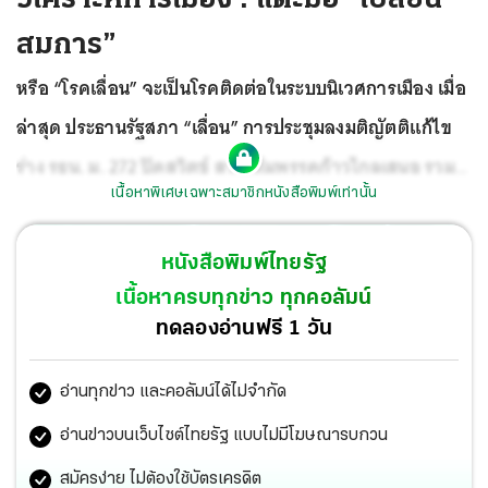
สมการ”
หรือ “โรคเลื่อน” จะเป็นโรคติดต่อในระบบนิเวศการเมือง เมื่อ
ล่าสุด ประธานรัฐสภา “เลื่อน” การประชุมลงมติญัตติแก้ไข
ร่าง รธน. ม. 272 ปิดสวิตช์ สว.ที่ทีมพรรคก้าวไกลเสนอ รวม
เนื้อหาพิเศษเฉพาะสมาชิกหนังสือพิมพ์เท่านั้น
ทั้งเบรกญัตติด่วน ขอทบทวนปมเสนอชื่อพิธา ลิ้มเจริญรัตน์
แคนดิเดตนายกฯอีกรอบ
หนังสือพิมพ์ไทยรัฐ
เนื้อหาครบทุกข่าว ทุกคอลัมน์
ทดลองอ่านฟรี 1 วัน
อ่านทุกข่าว และคอลัมน์ได้ไม่จำกัด
อ่านข่าวบนเว็บไซต์ไทยรัฐ แบบไม่มีโฆษณารบกวน
สมัครง่าย ไม่ต้องใช้บัตรเครดิต