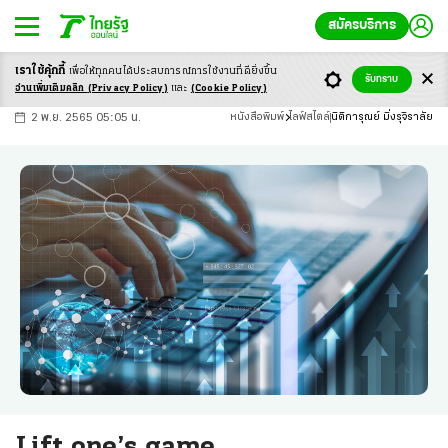
สมัครบริการ
เราใช้คุ้กกี้
เพื่อให้ทุกคนได้ประสบ
การณ์การใช้งานที่ดียิ่งขึ้น
+
ก
ก
-ก
รับทราบ
อ่านเพิ่มเติมคลิก
(Privacy Policy)
และ
(Cookie Policy)
2 พ.ย. 2565 05:05 น.
หนังสือพิมพ์
ไลฟ์สไตล์
นิติการุณย์ มิ่งรุจิราลัย
Lift one’s game