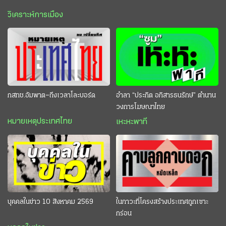
วิเคราะห์การเมือง
กสทช.อัมพาต–ถึงเวลาโละบอร์ด
อำลา “ประกิต อภิสารธนรักษ์” ตำนาน
วงการโฆษณาไทย
หมายเหตุประเทศไทย
เหะหะพาที
บุคคลในข่าว 10 สิงหาคม 2569
ในภาวะที่โครงสร้างประเทศถูกเซาะ
กร่อน