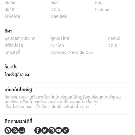
บันเทิง
ดวง
หวย
นิยาย
วิดีโอ
Podcast
ไลฟ์สไตล์
มัลติมีเดีย
กีฬา
ฟุตบอลต่่างประเทศ
ฟุตบอลไทย
คอลัมน์
ไฟต์สปอร์ต
กีฬาโลก
วิดีโอ
แกลเลอรี่
Carabao 7-a-Side Cup
ช็อปปิ้ง
ไทยรัฐอีเวนต์
เกี่ยวกับไทยรัฐ
กิจกรรม
ร่วมงานกับเรา
เกี่ยวกับไทยรัฐ
มูลนิธิไทยรัฐ
ศูนย์ข้อมูลไทยรัฐ
FAQ
ศูนย์ช่วยเหลือ
นโยบายคุ้มครองข้อมูลส่วนบุคคลไทยรัฐกรุ๊ป
เงื่อนไขข้อตกลงการใช้บริการ
ติดต่อเรา
ติดต่อโฆษณา
ติดตามเราได้ที่