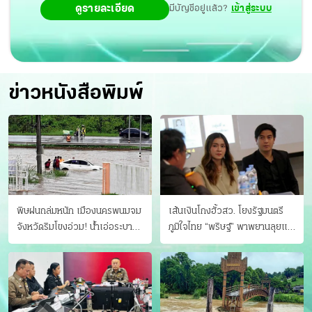
ดูรายละเอียด
มีบัญชีอยู่แล้ว?
เข้าสู่ระบบ
ข่าวหนังสือพิมพ์
พิษฝนถล่มหนัก เมืองนครพนมจม
เส้นเงินโกงฮั้วสว. โยงรัฐมนตรี
จังหวัดริมโขงอ่วม! นํ้าเอ่อระบาย
ภูมิใจไทย “พริษฐ์” พาพยานลุยแฉ
ไม่ทัน แม่ปิงทะลักล้น
มีโอนให้คนกกต.ด้วย