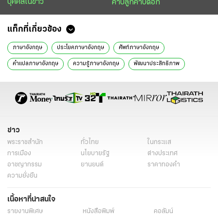
บุคคลในข่าว
คาบลูกคาบดอก
แท็กที่เกี่ยวข้อง
ภาษาอังกฤษ
ประโยคภาษาอังกฤษ
ศัพท์ภาษาอังกฤษ
คำแปลภาษาอังกฤษ
ความรู้ภาษาอังกฤษ
พัฒนาประสิทธิภาพ
เปิดฟ้าภาษาโลก
นิติการุณย์ มิ่งรุจิราลัย
ข่าววันนี้
การศึกษา
ข่าว
พระราชสำนัก
ทั่วไทย
ในกระแส
การเมือง
นโยบายรัฐ
ต่างประเทศ
อาชญากรรม
ยานยนต์
ราคาทองคำ
ความยั่งยืน
เนื้อหาที่น่าสนใจ
รายงานพิเศษ
หนังสือพิมพ์
คอลัมน์