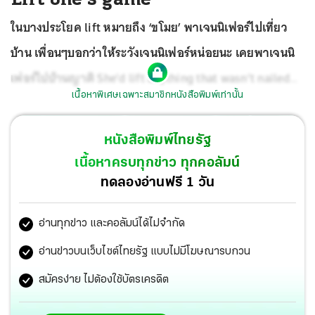
ในบางประโยค lift หมายถึง ‘ขโมย’ พาเจนนิเฟอร์ไปเที่ยว
บ้าน เพื่อนๆบอกว่าให้ระวังเจนนิเฟอร์หน่อยนะ เคยพาเจนนิ
เฟอร์ไปบ้านญาติ She’d lift anything that wasn’t nailed
เนื้อหาพิเศษเฉพาะสมาชิกหนังสือพิมพ์เท่านั้น
down! เธอขโมยทุกอย่างที่ไม่ได้ถูกตอกตะปูติดกับพื้น
นอกจากนั้น lift ยังหมายถึง ‘ไปส่งที่ใดที่หนึ่งด้วยยาน
หนังสือพิมพ์ไทยรัฐ
พาหนะ’ เห็นสาวสวยเดินอยู่ริมถนน เมลวินจอดรถแล้ว
เนื้อหาครบทุกข่าว ทุกคอลัมน์
ตะโกนบอกว่า I can give you a lift home. ผมขับรถพาไปส่ง
ทดลองอ่านฟรี 1 วัน
บ้านได้นะครับ
อ่านทุกข่าว และคอลัมน์ได้ไม่จำกัด
อ่านข่าวบนเว็บไซต์ไทยรัฐ แบบไม่มีโฆษณารบกวน
สมัครง่าย ไม่ต้องใช้บัตรเครดิต