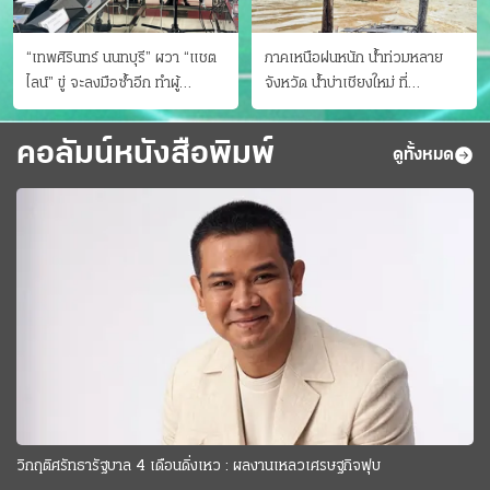
“เทพศิรินทร์ นนทบุรี” ผวา “แชต
ภาคเหนือฝนหนัก น้ำท่วมหลาย
ไลน์” ขู่ จะลงมือซ้ำอีก ทําผู้
จังหวัด นํ้าบ่าเชียงใหม่ ที่
ปกครองแตกตื่นแจ้งตำรวจ
แม่ฮ่องสอน ซัดสะพานขาด
คอลัมน์หนังสือพิมพ์
ดูทั้งหมด
วิกฤติศรัทธารัฐบาล 4 เดือนดิ่งเหว : ผลงานเหลวเศรษฐกิจฟุบ