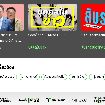
 ผสม “ส้ม” ล้ม
บุคคลในข่าว 9 สิงหาคม 2569
“เด็ก” คืออนาคตข
 “หวานเย็น” แก้
กตีกินสบาย
บุคคลในข่าว
สับรางวันอาทิตย
ง
กี่ยวข้อง
ริมวัฒนธรรม
ไอคอนคราฟต์
วัฒนธรรมท้องถิ่น
ชนกลุ่มน้อย
กลุ่มชนเผ่า