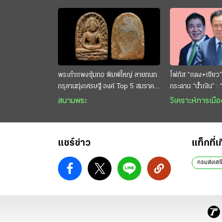
พระกำแพงซุ้มกอ พิมพ์ใหญ่ ลายกนก
โฟกัส “แดง+เขียว”
กรุลานทุ่งเศรษฐี องค์ Top 5 สมราคา
กระดาน “นํ้าเงิน” :
หลักสิบล้าน
กระหาย “อนุทิน” ดั
สนามพระ
วิเคราะห์การเมือ
แชร์ข่าว
แท็กที่เ
กรมส่งเ ส