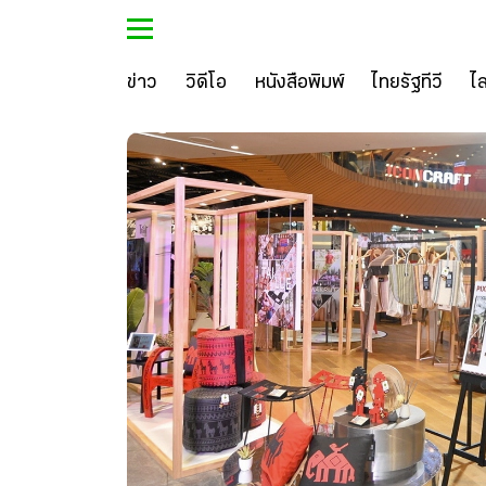
ข่าว
วิดีโอ
หนังสือพิมพ์
ไทยรัฐทีวี
ไ