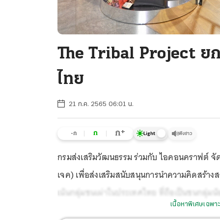
The Tribal Project ย
ไทย
21 ก.ค. 2565 06:01 น.
+
ก
ก
-ก
ฟังข่าว
Light
กรมส่งเ
สริมวัฒนธรรม ร่วมกับ ไอคอนคราฟต์ จัด
เจค) เพื่อส่งเสริมสนับสนุนกา
รนำความคิดสร้างสรร
เน้นกลุ่มชนเผ่าในประเทศไทย ที่ถือเป็นชนกลุ่ม
เนื้อหาพิเศษเฉพาะ
วัฒนธรรมที่มีอยู่เดิม