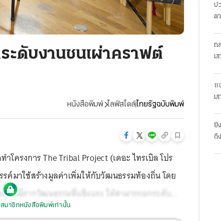
ปว
ตา
ทล
กระดับงานชนเผ่าคราฟต์
มท
แฉ
มท
หนังสือพิมพ์
ไลฟ์สไตล์
ไทยรัฐฉบับพิมพ์
ยิ
ถึ
ทำโครงการ The Tribal Project (เดอะ ไทรเบิล โปร
ค์มาใช้สร้างมูลค่าเพิ่มให้กับวัฒนธรรมท้องถิ่น โดย
น้อยแต่มีรากวัฒนธรรมที่แข็งแรง ให้สามารถยกระดับ
สมาชิกหนังสือพิมพ์เท่านั้น