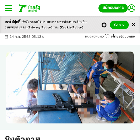
สมัครบริการ
เราใช้คุ้กกี้
เพื่อให้ทุกคนได้ประสบ
การณ์การใช้งานที่ดียิ่งขึ้น
+
ก
ก
-ก
รับทราบ
อ่านเพิ่มเติมคลิก
(Privacy Policy)
และ
(Cookie Policy)
14 ก.ค. 2565 05:13 น.
หนังสือพิมพ์
ทั่วไทย
ไทยรัฐฉบับพิมพ์
ยิงตัวตาย