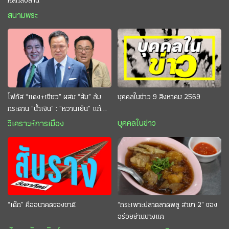
หลักสิบล้าน
สนามพระ
โฟกัส “แดง+เขียว” ผสม “ส้ม” ล้ม
บุคคลในข่าว 9 สิงหาคม 2569
กระดาน “นํ้าเงิน” : “หวานเย็น” แก้
กระหาย “อนุทิน” ดักตีกินสบาย
บุคคลในข่าว
วิเคราะห์การเมือง
“เด็ก” คืออนาคตของชาติ
“กระเพาะปลาตลาดพลู สาขา 2” ของ
อร่อยย่านบางแค