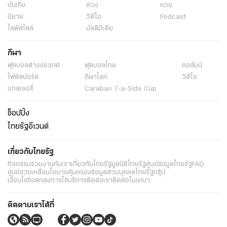
บันเทิง
ดวง
หวย
นิยาย
วิดีโอ
Podcast
ไลฟ์สไตล์
มัลติมีเดีย
กีฬา
ฟุตบอลต่่างประเทศ
ฟุตบอลไทย
คอลัมน์
ไฟต์สปอร์ต
กีฬาโลก
วิดีโอ
แกลเลอรี่
Carabao 7-a-Side Cup
ช็อปปิ้ง
ไทยรัฐอีเวนต์
เกี่ยวกับไทยรัฐ
กิจกรรม
ร่วมงานกับเรา
เกี่ยวกับไทยรัฐ
มูลนิธิไทยรัฐ
ศูนย์ข้อมูลไทยรัฐ
FAQ
ศูนย์ช่วยเหลือ
นโยบายคุ้มครองข้อมูลส่วนบุคคลไทยรัฐกรุ๊ป
เงื่อนไขข้อตกลงการใช้บริการ
ติดต่อเรา
ติดต่อโฆษณา
ติดตามเราได้ที่