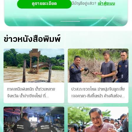
ดูรายละเอียด
มีบัญชีอยู่แล้ว?
เข้าสู่ระบบ
ข่าวหนังสือพิมพ์
ภาคเหนือฝนหนัก น้ำท่วมหลาย
ปวส.กะซวกโหด ฆ่าหนุ่มจีนลูกเสี่ย
จังหวัด นํ้าบ่าเชียงใหม่ ที่
เจอคาตา-หึงขึ้นหน้า ค้างคืนห้อง
แม่ฮ่องสอน ซัดสะพานขาด
แฟนสาว