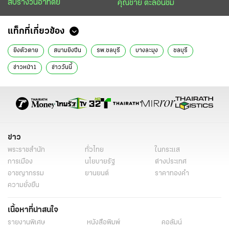
สับรางวันอาทิตย์
คุณชาย ตะลอนชิม
แท็กที่เกี่ยวข้อง
ยิงตัวตาย
สนามยิงปืน
รพ.ชลบุรี
บางละมุง
ชลบุรี
ข่าวหน้า1
ข่าววันนี้
ข่าว
พระราชสำนัก
ทั่วไทย
ในกระแส
การเมือง
นโยบายรัฐ
ต่างประเทศ
อาชญากรรม
ยานยนต์
ราคาทองคำ
ความยั่งยืน
เนื้อหาที่น่าสนใจ
รายงานพิเศษ
หนังสือพิมพ์
คอลัมน์