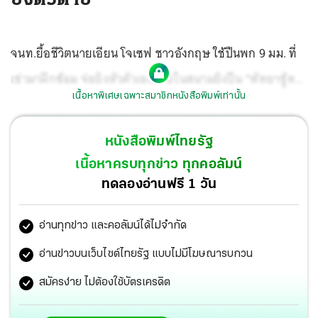
จนท.ยื้อชีวิตนายเอียน โจเซฟ ชาวอังกฤษ ใช้ปืนพก 9 มม. ที่
เช่ามาฝึกซ้อม จ่อยิงหัวตัวเองภายในสนามยิงปืน “พัทยาชู้ท
เนื้อหาพิเศษเฉพาะสมาชิกหนังสือพิมพ์เท่านั้น
ติ้ง ปาร์ค” เลขที่ 1/6 หมู่ 4 ต.ห้วยใหญ่ อ.บางละมุง จ.ชลบุรี
นำตัวส่ง รพ.ชลบุรี และเสียชีวิต.
หนังสือพิมพ์ไทยรัฐ
เนื้อหาครบทุกข่าว ทุกคอลัมน์
ทดลองอ่านฟรี 1 วัน
อ่านทุกข่าว และคอลัมน์ได้ไม่จำกัด
อ่านข่าวบนเว็บไซต์ไทยรัฐ แบบไม่มีโฆษณารบกวน
สมัครง่าย ไม่ต้องใช้บัตรเครดิต