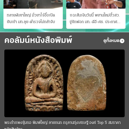
ทลายผับขาใหญ่ มั่วยาโจ๋อื้อเปิด
แฉเส้นเงินวันนี้ พยานใหม่ฮั้วสว.
ยันเช้า มท.ลุย-ตำรวจไม่กล้าจับ
ขู่ซักฟอก มท.-ดีอี-ศธ. ประกาศ
บัญชีท้องถิ่น
คอลัมน์หนังสือพิมพ์
ดูทั้งหมด
พระกำแพงซุ้มกอ พิมพ์ใหญ่ ลายกนก กรุลานทุ่งเศรษฐี องค์ Top 5 สมราคา