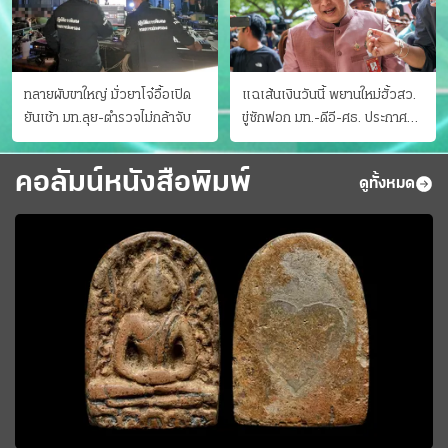
ทลายผับขาใหญ่ มั่วยาโจ๋อื้อเปิด
แฉเส้นเงินวันนี้ พยานใหม่ฮั้วสว.
ยันเช้า มท.ลุย-ตำรวจไม่กล้าจับ
ขู่ซักฟอก มท.-ดีอี-ศธ. ประกาศ
บัญชีท้องถิ่น
คอลัมน์หนังสือพิมพ์
ดูทั้งหมด