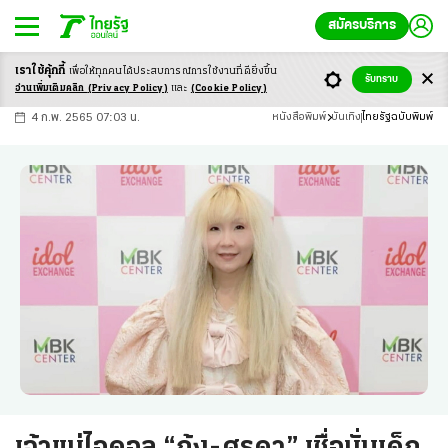
สมัครบริการ
เราใช้คุ้กกี้
เพื่อให้ทุกคนได้ประสบ
การณ์การใช้งานที่ดียิ่งขึ้น
+
ก
ก
-ก
รับทราบ
อ่านเพิ่มเติมคลิก
(Privacy Policy)
และ
(Cookie Policy)
4 ก.พ. 2565 07:03 น.
หนังสือพิมพ์
บันเทิง
ไทยรัฐฉบับพิมพ์
เจ้าแม่ไอดอล “กุ้ง-ศรุดา” เชื่อมั่นเด็ก