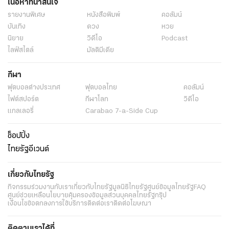
เนื้อหาที่น่าสนใจ
รายงานพิเศษ
หนังสือพิมพ์
คอลัมน์
บันเทิง
ดวง
หวย
นิยาย
วิดีโอ
Podcast
ไลฟ์สไตล์
มัลติมีเดีย
กีฬา
ฟุตบอลต่่างประเทศ
ฟุตบอลไทย
คอลัมน์
ไฟต์สปอร์ต
กีฬาโลก
วิดีโอ
แกลเลอรี่
Carabao 7-a-Side Cup
ช็อปปิ้ง
ไทยรัฐอีเวนต์
เกี่ยวกับไทยรัฐ
กิจกรรม
ร่วมงานกับเรา
เกี่ยวกับไทยรัฐ
มูลนิธิไทยรัฐ
ศูนย์ข้อมูลไทยรัฐ
FAQ
ศูนย์ช่วยเหลือ
นโยบายคุ้มครองข้อมูลส่วนบุคคลไทยรัฐกรุ๊ป
เงื่อนไขข้อตกลงการใช้บริการ
ติดต่อเรา
ติดต่อโฆษณา
ติดตามเราได้ที่