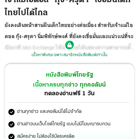
ไทยไปได้ไกล
ยังคงเดินหน้าสานฝันเด็กไทยอย่างต่อเนื่อง สำหรับเจ้าแม่ไอ
ดอล กุ้ง-ศรุดา นิ่มพิทักษ์พงศ์ ที่ยังคงเชื่อมั่นและแน่วแน่ที่จะ
เปิดเวที Idol Exchange ให้เด็กไทยได้แสดงความสามารถทั้ง
เนื้อหาพิเศษเฉพาะสมาชิกหนังสือพิมพ์เท่านั้น
ด้านการร้อง การเต้น และการโชว์บนเวที หวังว่าวันหนึ่งเหล่า
T-POP จะไปโลดแล่นบนเวทีโลก!!!
หนังสือพิมพ์ไทยรัฐ
เนื้อหาครบทุกข่าว ทุกคอลัมน์
ทดลองอ่านฟรี 1 วัน
อ่านทุกข่าว และคอลัมน์ได้ไม่จำกัด
อ่านข่าวบนเว็บไซต์ไทยรัฐ แบบไม่มีโฆษณารบกวน
สมัครง่าย ไม่ต้องใช้บัตรเครดิต