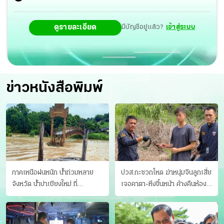
ดูรายละเอียด
มีบัญชีอยู่แล้ว?
เข้าสู่ระบบ
ข่าวหนังสือพิมพ์
ภาคเหนือฝนหนัก น้ำท่วมหลาย
ปวส.กะซวกโหด ฆ่าหนุ่มจีนลูกเสี่ย
จังหวัด นํ้าบ่าเชียงใหม่ ที่
เจอคาตา-หึงขึ้นหน้า ค้างคืนห้อง
แม่ฮ่องสอน ซัดสะพานขาด
แฟนสาว