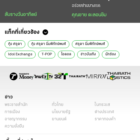
อร่อยย่านบางแค
สับรางวันอาทิตย์
คุณชาย ตะลอนชิม
แท็กที่เกี่ยวข้อง
กุ้ง ศรุดา
กุ้ง ศรุดา นิ่มพิทักษ์พงศ์
ศรุดา นิ่มพิทักษ์พงศ์
Idol Exchange
T-POP
ไอดอล
ข่าวบันเทิง
นักร้อง
ข่าว
พระราชสำนัก
ทั่วไทย
ในกระแส
การเมือง
นโยบายรัฐ
ต่างประเทศ
อาชญากรรม
ยานยนต์
ราคาทองคำ
ความยั่งยืน