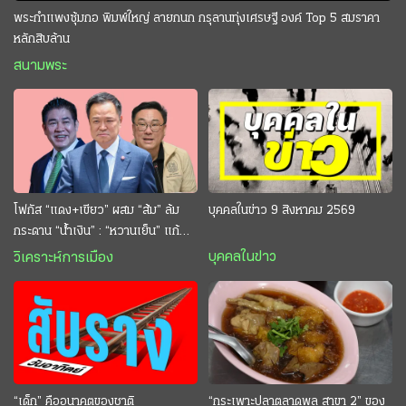
พระกำแพงซุ้มกอ พิมพ์ใหญ่ ลายกนก กรุลานทุ่งเศรษฐี องค์ Top 5 สมราคา
หลักสิบล้าน
สนามพระ
โฟกัส “แดง+เขียว” ผสม “ส้ม” ล้ม
บุคคลในข่าว 9 สิงหาคม 2569
กระดาน “นํ้าเงิน” : “หวานเย็น” แก้
กระหาย “อนุทิน” ดักตีกินสบาย
บุคคลในข่าว
วิเคราะห์การเมือง
“เด็ก” คืออนาคตของชาติ
“กระเพาะปลาตลาดพลู สาขา 2” ของ