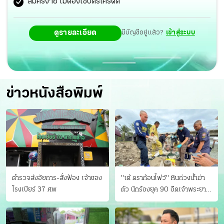
สมัครง่าย ไม่ต้องใช้บัตรเครดิต
ดูรายละเอียด
มีบัญชีอยู่แล้ว?
เข้าสู่ระบบ
ข่าวหนังสือพิมพ์
ตำรวจส่งอัยการ-สั่งฟ้อง เจ้าของ
"เต้ ดราก้อนไฟว์" หินถ่วงน้ำฆ่า
โรงเบียร์ 37 ศพ
ตัว นักร้องยุค 90 อืดเจ้าพระยา
แฟนหาตัววุ่น เครียดธุรกิจ!