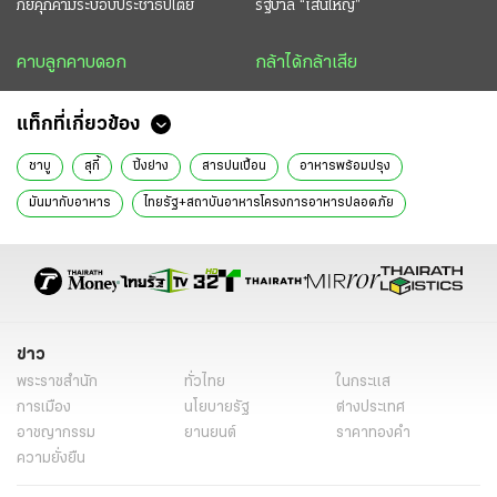
ภัยคุกคามระบอบประชาธิปไตย
รัฐบาล “เส้นใหญ่”
คาบลูกคาบดอก
กล้าได้กล้าเสีย
แท็กที่เกี่ยวข้อง
ชาบู
สุกี้
ปิ้งย่าง
สารปนเปื้อน
อาหารพร้อมปรุง
มันมากับอาหาร
ไทยรัฐ+สถาบันอาหารโครงการอาหารปลอดภัย
ข่าว
พระราชสำนัก
ทั่วไทย
ในกระแส
การเมือง
นโยบายรัฐ
ต่างประเทศ
อาชญากรรม
ยานยนต์
ราคาทองคำ
ความยั่งยืน