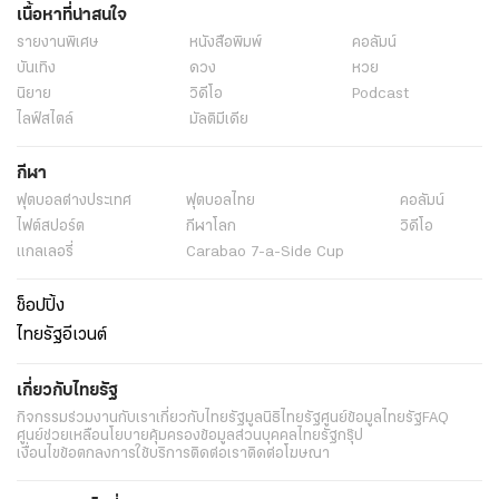
เนื้อหาที่น่าสนใจ
รายงานพิเศษ
หนังสือพิมพ์
คอลัมน์
บันเทิง
ดวง
หวย
นิยาย
วิดีโอ
Podcast
ไลฟ์สไตล์
มัลติมีเดีย
กีฬา
ฟุตบอลต่่างประเทศ
ฟุตบอลไทย
คอลัมน์
ไฟต์สปอร์ต
กีฬาโลก
วิดีโอ
แกลเลอรี่
Carabao 7-a-Side Cup
ช็อปปิ้ง
ไทยรัฐอีเวนต์
เกี่ยวกับไทยรัฐ
กิจกรรม
ร่วมงานกับเรา
เกี่ยวกับไทยรัฐ
มูลนิธิไทยรัฐ
ศูนย์ข้อมูลไทยรัฐ
FAQ
ศูนย์ช่วยเหลือ
นโยบายคุ้มครองข้อมูลส่วนบุคคลไทยรัฐกรุ๊ป
เงื่อนไขข้อตกลงการใช้บริการ
ติดต่อเรา
ติดต่อโฆษณา