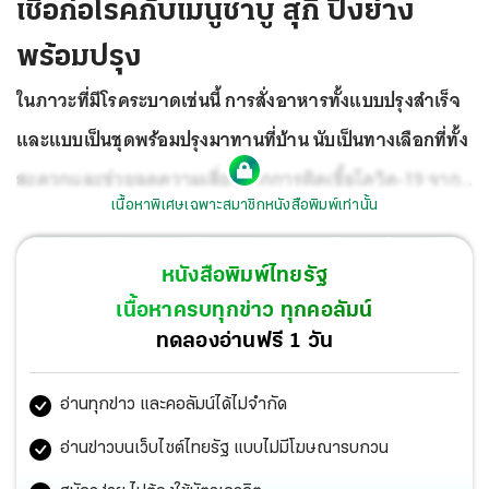
เชื้อก่อโรคกับเมนูชาบู สุกี้ ปิ้งย่าง
พร้อมปรุง
ในภาวะที่มีโรคระบาดเช่นนี้ การสั่งอาหารทั้งแบบปรุงสำเร็จ
และแบบเป็นชุดพร้อมปรุงมาทานที่บ้าน นับเป็นทางเลือกที่ทั้ง
สะดวกและช่วยลดความเสี่ยงจากการติดเชื้อโควิด-19 จาก
เนื้อหาพิเศษเฉพาะสมาชิกหนังสือพิมพ์เท่านั้น
นอกบ้าน สำหรับเมนูพร้อมปรุงที่นิยมในยุคนี้คงหนีไม่พ้นสุกี้
ชาบูและปิ้งย่าง ที่ร้านค้ามักจัดเป็นเซตให้ลูกค้าเลือกได้ตาม
หนังสือพิมพ์ไทยรัฐ
ต้องการ ทั้งเซตหมู เนื้อ ไก่ ปลา ที่จัดชุดมาพร้อมผักสด เห็ด
เนื้อหาครบทุกข่าว ทุกคอลัมน์
ไข่ไก่ วุ้นเส้น น้ำซุปและน้ำจิ้มชนิดต่างๆ
ทดลองอ่านฟรี 1 วัน
อ่านทุกข่าว และคอลัมน์ได้ไม่จำกัด
อ่านข่าวบนเว็บไซต์ไทยรัฐ แบบไม่มีโฆษณารบกวน