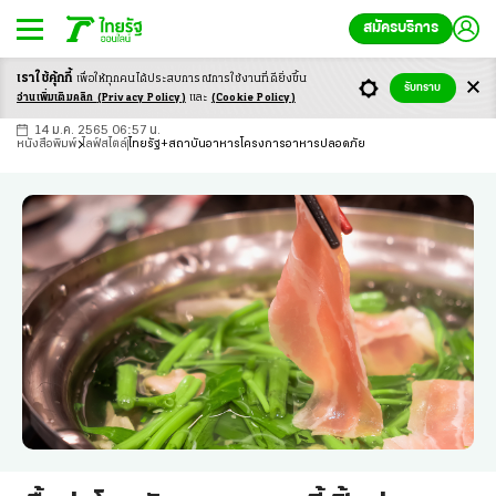
สมัครบริการ
เราใช้คุ้กกี้
เพื่อให้ทุกคนได้ประสบ
การณ์การใช้งานที่ดียิ่งขึ้น
+
ก
ก
-ก
รับทราบ
อ่านเพิ่มเติมคลิก
(Privacy Policy)
และ
(Cookie Policy)
14 ม.ค. 2565 06:57 น.
หนังสือพิมพ์
ไลฟ์สไตล์
ไทยรัฐ+สถาบันอาหารโครงการอาหารปลอดภัย