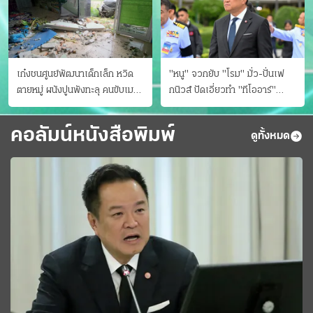
เก๋งชนศูนย์พัฒนาเด็กเล็ก หวิด
"หนู" จวกยับ "โรม" มั่ว-ปั่นเฟ
ตายหมู่ ผนังปูนพังทะลุ คนขับเมา
กนิวส์ ปัดเอี่ยวทํา "ทีโออาร์"
ยา
ต้นทางโกงสอบฉาว
คอลัมน์หนังสือพิมพ์
ดูทั้งหมด