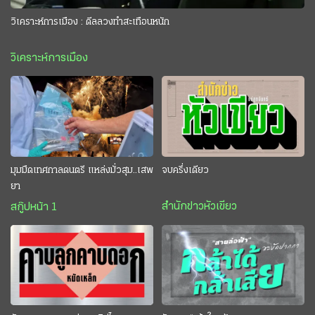
วิเคราะห์การเมือง : ดีลลวงทำสะเทือนหนัก
วิเคราะห์การเมือง
มุมมืดเทศกาลดนตรี แหล่งมั่วสุม..เสพ
จบครึ่งเดียว
ยา
สำนักข่าวหัวเขียว
สกู๊ปหน้า 1