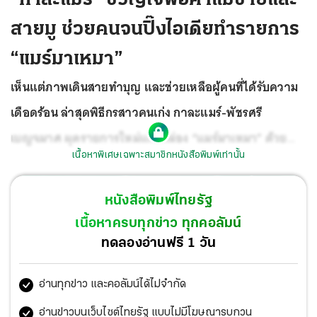
สายมู ช่วยคนจนปิ๊งไอเดียทำรายการ
“แมร์มาเหมา”
เห็นแต่ภาพเดินสายทำบุญ และช่วยเหลือผู้คนที่ได้รับความ
เดือดร้อน ล่าสุดพิธีกรสาวคนเก่ง กาละแมร์-พัชรศรี
เบญจมาศ ผุดรายการใหม่แกะกล่อง “แมร์มาเหมา” ด้วย
เนื้อหาพิเศษเฉพาะสมาชิกหนังสือพิมพ์เท่านั้น
ความตั้งใจอยากคืนสิ่งดีๆสู่สังคมภายใต้แนวคิด “คนขายได้
ตังค์ คนรอได้กิน คนทำรายการได้ให้คนดูสุขใจ” ซึ่งหากเจอ
หนังสือพิมพ์ไทยรัฐ
หน้าสวยๆของสาว กาละแมร์ ที่ไหน บรรดาแม่ค้าแม่ขายให้
เนื้อหาครบทุกข่าว ทุกคอลัมน์
ตื่นตัวไว้ เพราะอาจจะถูกเข้าไปเหมายกแผงกันไปเลย กับ
ทดลองอ่านฟรี 1 วัน
คอนเซปต์ปุ๊บปั๊บรับโชค ทั้งคนขาย คนซื้อ ยืนรอดีๆกินฟรีซะ
อ่านทุกข่าว และคอลัมน์ได้ไม่จำกัด
งั้น นอกจากนี้สายมูก็ห้ามพลาด เพราะว่าสิ่งศักดิ์สิทธิ์ที่ไหน
ว่าปังว่าปั๊วะ กาละแมร์ จะพาไปเช็กอินให้ถึงที่
อ่านข่าวบนเว็บไซต์ไทยรัฐ แบบไม่มีโฆษณารบกวน