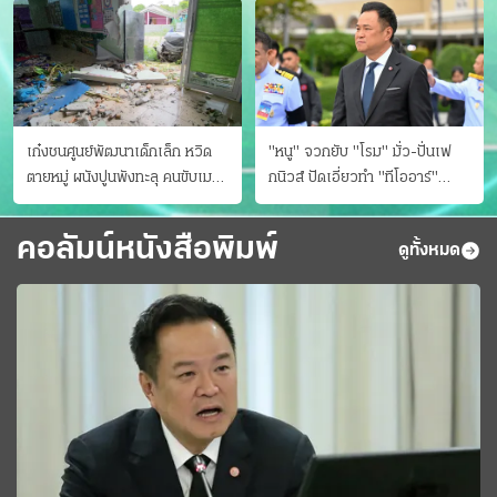
เก๋งชนศูนย์พัฒนาเด็กเล็ก หวิด
"หนู" จวกยับ "โรม" มั่ว-ปั่นเฟ
ตายหมู่ ผนังปูนพังทะลุ คนขับเมา
กนิวส์ ปัดเอี่ยวทํา "ทีโออาร์"
ยา
ต้นทางโกงสอบฉาว
คอลัมน์หนังสือพิมพ์
ดูทั้งหมด