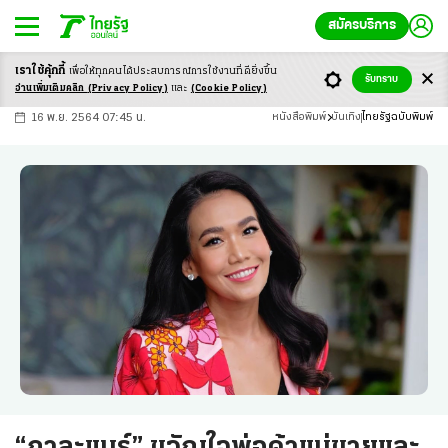
สมัครบริการ
เราใช้คุ้กกี้
เพื่อให้ทุกคนได้ประสบ
การณ์การใช้งานที่ดียิ่งขึ้น
+
ก
ก
-ก
รับทราบ
อ่านเพิ่มเติมคลิก
(Privacy Policy)
และ
(Cookie Policy)
16 พ.ย. 2564 07:45 น.
หนังสือพิมพ์
บันเทิง
ไทยรัฐฉบับพิมพ์
“กาละแมร์” ขวัญใจพ่อค้าแม่ขายและ