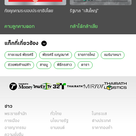
ภัยคุกคามระบอบประชาธิปไตย
รัฐบาล “เส้นใหญ่”
คาบลูกคาบดอก
กล้าได้กล้าเสีย
แท็กที่เกี่ยวข้อง
กาละแมร์ พัชรศรี
พัชรศรี เบญจมาศ
รายการใหม่
แมร์มาเหมา
ช่วยพ่อค้าแม่ค้า
สายมู
พิธีกรสาว
ดารา
ข่าว
พระราชสำนัก
ทั่วไทย
ในกระแส
การเมือง
นโยบายรัฐ
ต่างประเทศ
อาชญากรรม
ยานยนต์
ราคาทองคำ
ความยั่งยืน