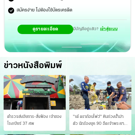
สมัครง่าย ไม่ต้องใช้บัตรเครดิต
ดูรายละเอียด
มีบัญชีอยู่แล้ว?
เข้าสู่ระบบ
ข่าวหนังสือพิมพ์
ตำรวจส่งอัยการ-สั่งฟ้อง เจ้าของ
"เต้ ดราก้อนไฟว์" หินถ่วงน้ำฆ่า
โรงเบียร์ 37 ศพ
ตัว นักร้องยุค 90 อืดเจ้าพระยา
แฟนหาตัววุ่น เครียดธุรกิจ!