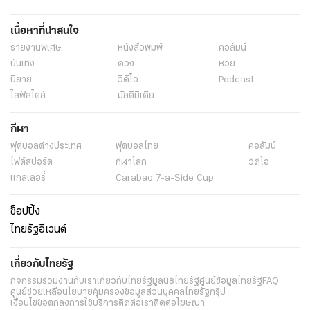
เนื้อหาที่น่าสนใจ
รายงานพิเศษ
หนังสือพิมพ์
คอลัมน์
บันเทิง
ดวง
หวย
นิยาย
วิดีโอ
Podcast
ไลฟ์สไตล์
มัลติมีเดีย
กีฬา
ฟุตบอลต่่างประเทศ
ฟุตบอลไทย
คอลัมน์
ไฟต์สปอร์ต
กีฬาโลก
วิดีโอ
แกลเลอรี่
Carabao 7-a-Side Cup
ช็อปปิ้ง
ไทยรัฐอีเวนต์
เกี่ยวกับไทยรัฐ
กิจกรรม
ร่วมงานกับเรา
เกี่ยวกับไทยรัฐ
มูลนิธิไทยรัฐ
ศูนย์ข้อมูลไทยรัฐ
FAQ
ศูนย์ช่วยเหลือ
นโยบายคุ้มครองข้อมูลส่วนบุคคลไทยรัฐกรุ๊ป
เงื่อนไขข้อตกลงการใช้บริการ
ติดต่อเรา
ติดต่อโฆษณา