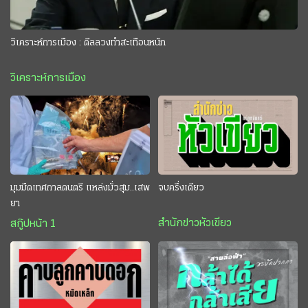
วิเคราะห์การเมือง : ดีลลวงทำสะเทือนหนัก
วิเคราะห์การเมือง
มุมมืดเทศกาลดนตรี แหล่งมั่วสุม..เสพ
จบครึ่งเดียว
ยา
สำนักข่าวหัวเขียว
สกู๊ปหน้า 1