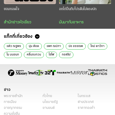
ยอมถอดใจ
อกไก่ปั่นกับโปรตีนไม่ตรงปก
สำนักข่าวหัวเขียว
มันมากับอาหาร
แท็กที่เกี่ยวข้อง
แต้ว ณฐพร
นุ่น ต๊อด
แพท ณปภา
ปอ อรรณพ
ใหม่ ดาวิกา
โม มนชนก
คลื่นรบกวน
ไฮไฟ
กอสซิป
ข่าว
พระราชสำนัก
ทั่วไทย
ในกระแส
การเมือง
นโยบายรัฐ
ต่างประเทศ
อาชญากรรม
ยานยนต์
ราคาทองคำ
ความยั่งยืน