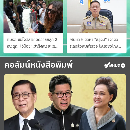
แม่รัสเซียใจสลาย จัดอาลัยลูก 2
ฟันผิด 6 ข้อหา "ธีรุตม์" เจ้าตัว
คน ถูก "ไอ้ป๋อง" ฆ่าฝังดิน สแกน
หลบสื่อพบตำรวจ ปัดเอี่ยวโกง
ไม่มีศพเพิ่ม
สอบท้องถิ่น จ่อบี้รํ่ารวยมากปกติ
คอลัมน์หนังสือพิมพ์
ดูทั้งหมด