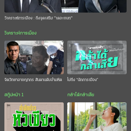
วิเคราะห์การเมือง : ถึงจุดเสริม "เดอะแบก"
วิเคราะห์การเมือง
จิตวิทยาอาชญากร สันดานดิบอำมหิต
ไม่ถึง “นักการเมือง”
สกู๊ปหน้า 1
กล้าได้กล้าเสีย