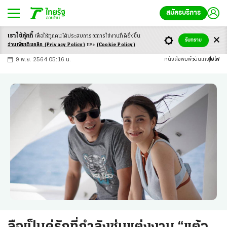
สมัครบริการ
เราใช้คุ้กกี้
เพื่อให้ทุกคนได้ประสบ
การณ์การใช้งานที่ดียิ่งขึ้น
+
ก
ก
-ก
รับทราบ
อ่านเพิ่มเติมคลิก
(Privacy Policy)
และ
(Cookie Policy)
9 พ.ย. 2564 05:16 น.
หนังสือพิมพ์
บันเทิง
ไฮไฟ
ลือเป็นคู่รักที่กำลังซุ่มแต่งงาน “แต้ว