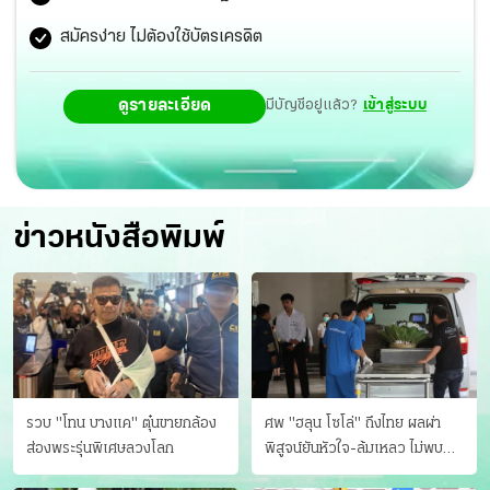
สมัครง่าย ไม่ต้องใช้บัตรเครดิต
ดูรายละเอียด
มีบัญชีอยู่แล้ว?
เข้าสู่ระบบ
ข่าวหนังสือพิมพ์
รวบ "โทน บางแค" ตุ๋นขายกล้อง
ศพ "ฮลุน โซโล่" ถึงไทย ผลผ่า
ส่องพระรุ่นพิเศษลวงโลก
พิสูจน์ยันหัวใจ-ล้มเหลว ไม่พบ
บาดแผล