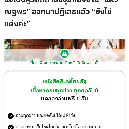
ณฐพร” ออกมาปฏิเสธแล้ว “ยังไม่
แต่งค่ะ”
เนื้อหาพิเศษเฉพาะสมาชิกหนังสือพิมพ์เท่านั้น
หนังสือพิมพ์ไทยรัฐ
เนื้อหาครบทุกข่าว ทุกคอลัมน์
ทดลองอ่านฟรี 1 วัน
ควงคู่ทอดกฐิน ณ วัดสะแก พระนครศรีอยุธยา นุ่น-วรนุช และ
อ่านทุกข่าว และคอลัมน์ได้ไม่จำกัด
ต๊อด-ปิติ ต้องรอถึง 3 ปี เพราะสถานการณ์โควิด ได้เงินทำบุญ
รวม 3,887,290 บาท...สาธุ.
อ่านข่าวบนเว็บไซต์ไทยรัฐ แบบไม่มีโฆษณารบกวน