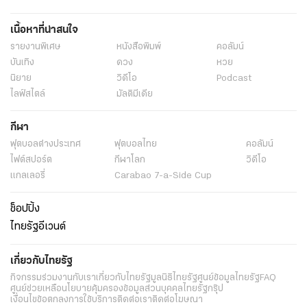
เนื้อหาที่น่าสนใจ
รายงานพิเศษ
หนังสือพิมพ์
คอลัมน์
บันเทิง
ดวง
หวย
นิยาย
วิดีโอ
Podcast
ไลฟ์สไตล์
มัลติมีเดีย
กีฬา
ฟุตบอลต่่างประเทศ
ฟุตบอลไทย
คอลัมน์
ไฟต์สปอร์ต
กีฬาโลก
วิดีโอ
แกลเลอรี่
Carabao 7-a-Side Cup
ช็อปปิ้ง
ไทยรัฐอีเวนต์
เกี่ยวกับไทยรัฐ
กิจกรรม
ร่วมงานกับเรา
เกี่ยวกับไทยรัฐ
มูลนิธิไทยรัฐ
ศูนย์ข้อมูลไทยรัฐ
FAQ
ศูนย์ช่วยเหลือ
นโยบายคุ้มครองข้อมูลส่วนบุคคลไทยรัฐกรุ๊ป
เงื่อนไขข้อตกลงการใช้บริการ
ติดต่อเรา
ติดต่อโฆษณา