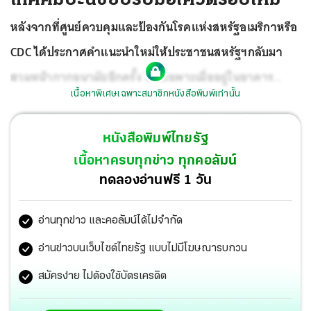
หลังจากที่ศูนย์ควบคุมและป้องกันโรคแห่งสหรัฐอเมริกาหรือ
CDC ได้ประกาศคำแนะนำใหม่ให้ประชาชนสหรัฐฯกลับมา
สวมหน้ากากอนามัยอีกครั้ง โดยเฉพาะเมื่ออยู่ในอาคาร
เนื้อหาพิเศษเฉพาะสมาชิกหนังสือพิมพ์เท่านั้น
เนื่องจากตัวเลขผู้ติดเชื้อโควิดสายพันธุ์เดลตาเพิ่มมากขึ้น
อย่างรวดเร็วใน 50 รัฐนั้น
หนังสือพิมพ์ไทยรัฐ
เนื้อหาครบทุกข่าว ทุกคอลัมน์
ทดลองอ่านฟรี 1 วัน
อ่านทุกข่าว และคอลัมน์ได้ไม่จำกัด
อ่านข่าวบนเว็บไซต์ไทยรัฐ แบบไม่มีโฆษณารบกวน
สมัครง่าย ไม่ต้องใช้บัตรเครดิต