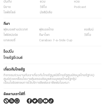
บันเทิง
ดวง
หวย
นิยาย
วิดีโอ
Podcast
ไลฟ์สไตล์
มัลติมีเดีย
กีฬา
ฟุตบอลต่่างประเทศ
ฟุตบอลไทย
คอลัมน์
ไฟต์สปอร์ต
กีฬาโลก
วิดีโอ
แกลเลอรี่
Carabao 7-a-Side Cup
ช็อปปิ้ง
ไทยรัฐอีเวนต์
เกี่ยวกับไทยรัฐ
กิจกรรม
ร่วมงานกับเรา
เกี่ยวกับไทยรัฐ
มูลนิธิไทยรัฐ
ศูนย์ข้อมูลไทยรัฐ
FAQ
ศูนย์ช่วยเหลือ
นโยบายคุ้มครองข้อมูลส่วนบุคคลไทยรัฐกรุ๊ป
เงื่อนไขข้อตกลงการใช้บริการ
ติดต่อเรา
ติดต่อโฆษณา
ติดตามเราได้ที่