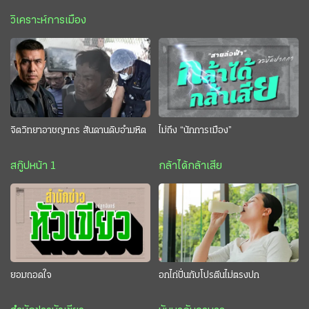
วิเคราะห์การเมือง
จิตวิทยาอาชญากร สันดานดิบอำมหิต
ไม่ถึง “นักการเมือง”
สกู๊ปหน้า 1
กล้าได้กล้าเสีย
ยอมถอดใจ
อกไก่ปั่นกับโปรตีนไม่ตรงปก