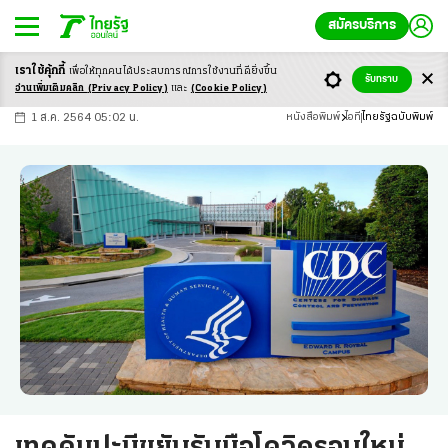
สมัครบริการ
เราใช้คุ้กกี้
เพื่อให้ทุกคนได้ประสบ
การณ์การใช้งานที่ดียิ่งขึ้น
+
ก
ก
-ก
รับทราบ
อ่านเพิ่มเติมคลิก
(Privacy Policy)
และ
(Cookie Policy)
1 ส.ค. 2564 05:02 น.
หนังสือพิมพ์
ไอที
ไทยรัฐฉบับพิมพ์
เทคคัมปะนีขยับรับมือโควิดรอบใหม่