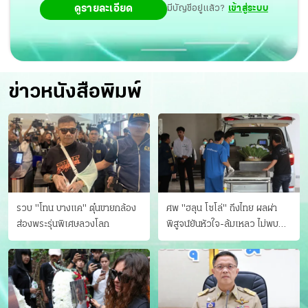
ดูรายละเอียด
มีบัญชีอยู่แล้ว?
เข้าสู่ระบบ
ข่าวหนังสือพิมพ์
รวบ "โทน บางแค" ตุ๋นขายกล้อง
ศพ "ฮลุน โซโล่" ถึงไทย ผลผ่า
ส่องพระรุ่นพิเศษลวงโลก
พิสูจน์ยันหัวใจ-ล้มเหลว ไม่พบ
บาดแผล