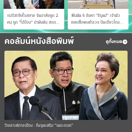
แม่รัสเซียใจสลาย จัดอาลัยลูก 2
ฟันผิด 6 ข้อหา "ธีรุตม์" เจ้าตัว
คน ถูก "ไอ้ป๋อง" ฆ่าฝังดิน สแกน
หลบสื่อพบตำรวจ ปัดเอี่ยวโกง
ไม่มีศพเพิ่ม
สอบท้องถิ่น จ่อบี้รํ่ารวยมากปกติ
คอลัมน์หนังสือพิมพ์
ดูทั้งหมด
วิเคราะห์การเมือง : ถึงจุดเสริม "เดอะแบก"