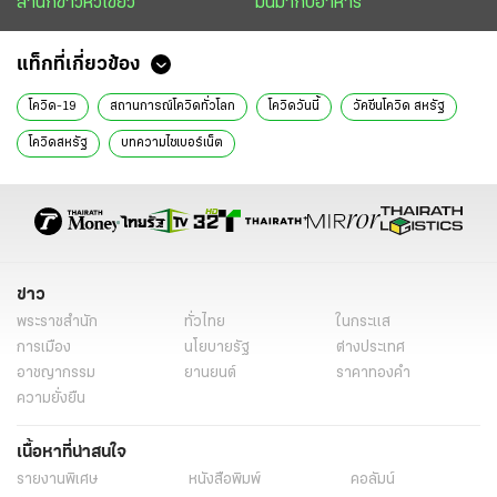
สำนักข่าวหัวเขียว
มันมากับอาหาร
แท็กที่เกี่ยวข้อง
โควิด-19
สถานการณ์โควิดทั่วโลก
โควิดวันนี้
วัคซีนโควิด สหรัฐ
โควิดสหรัฐ
บทความไซเบอร์เน็ต
ข่าว
พระราชสำนัก
ทั่วไทย
ในกระแส
การเมือง
นโยบายรัฐ
ต่างประเทศ
อาชญากรรม
ยานยนต์
ราคาทองคำ
ความยั่งยืน
เนื้อหาที่น่าสนใจ
รายงานพิเศษ
หนังสือพิมพ์
คอลัมน์