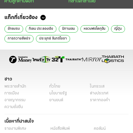
คาบลูกคาบดอก
กล้าได้กล้าเสีย
แท็กที่เกี่ยวข้อง
ชักธงรบ
กิเลน ประลองเชิง
นิทานเซน
หลวงพ่อโตกุซัน
ญี่ปุ่น
การถวายสัตย์ฯ
ประยุทธ์ จันทร์โอชา
ข่าว
พระราชสำนัก
ทั่วไทย
ในกระแส
การเมือง
นโยบายรัฐ
ต่างประเทศ
อาชญากรรม
ยานยนต์
ราคาทองคำ
ความยั่งยืน
เนื้อหาที่น่าสนใจ
รายงานพิเศษ
หนังสือพิมพ์
คอลัมน์