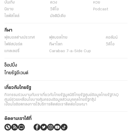
บันเทิง
ดวง
หวย
นิยาย
วิดีโอ
Podcast
ไลฟ์สไตล์
มัลติมีเดีย
กีฬา
ฟุตบอลต่่างประเทศ
ฟุตบอลไทย
คอลัมน์
ไฟต์สปอร์ต
กีฬาโลก
วิดีโอ
แกลเลอรี่
Carabao 7-a-Side Cup
ช็อปปิ้ง
ไทยรัฐอีเวนต์
เกี่ยวกับไทยรัฐ
กิจกรรม
ร่วมงานกับเรา
เกี่ยวกับไทยรัฐ
มูลนิธิไทยรัฐ
ศูนย์ข้อมูลไทยรัฐ
FAQ
ศูนย์ช่วยเหลือ
นโยบายคุ้มครองข้อมูลส่วนบุคคลไทยรัฐกรุ๊ป
เงื่อนไขข้อตกลงการใช้บริการ
ติดต่อเรา
ติดต่อโฆษณา
ติดตามเราได้ที่