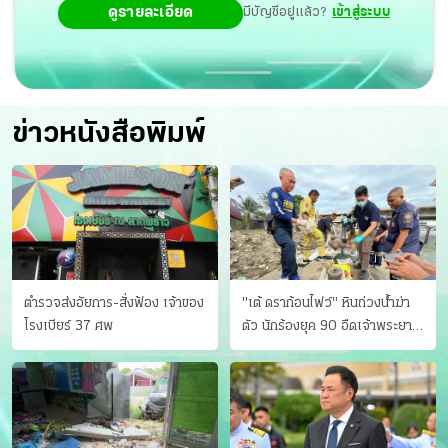
ดูรายละเอียด
มีบัญชีอยู่แล้ว?
เข้าสู่ระบบ
ข่าวหนังสือพิมพ์
ตำรวจส่งอัยการ-สั่งฟ้อง เจ้าของ
"เต้ ดราก้อนไฟว์" หินถ่วงน้ำฆ่า
โรงเบียร์ 37 ศพ
ตัว นักร้องยุค 90 อืดเจ้าพระยา
แฟนหาตัววุ่น เครียดธุรกิจ!