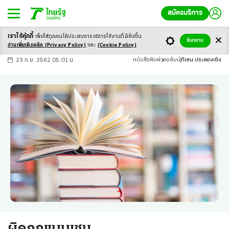
สมัครบริการ
เราใช้คุ้กกี้
เพื่อให้ทุกคนได้ประสบ
การณ์การใช้งานที่ดียิ่งขึ้น
+
ก
ก
-ก
รับทราบ
อ่านเพิ่มเติมคลิก
(Privacy Policy)
และ
(Cookie Policy)
23 ก.ย. 2562 05:01 น.
หนังสือพิมพ์
คอลัมน์
กิเลน ประลองเชิง
ผิดถูกแบบเซน