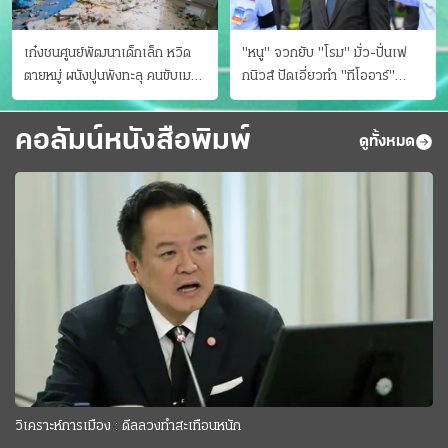
เก๋งชนศูนย์พัฒนาเด็กเล็ก หวิด
"หนู" จวกยับ "โรม" มั่ว-ปั่นเฟ
ตายหมู่ ผนังปูนพังทะลุ คนขับเมา
กนิวส์ ปัดเอี่ยวทํา "ทีโออาร์"
ยา
ต้นทางโกงสอบฉาว
คอลัมน์หนังสือพิมพ์
ดูทั้งหมด
วิเคราะห์การเมือง : ดีลลวงทำสะเทือนหนัก