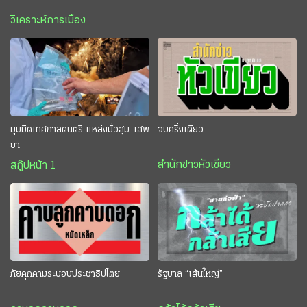
วิเคราะห์การเมือง
มุมมืดเทศกาลดนตรี แหล่งมั่วสุม..เสพ
จบครึ่งเดียว
ยา
สำนักข่าวหัวเขียว
สกู๊ปหน้า 1
ภัยคุกคามระบอบประชาธิปไตย
รัฐบาล “เส้นใหญ่”