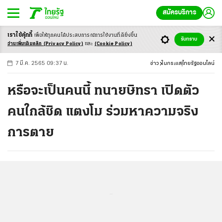
สมัครบริการ
เราใช้คุ้กกี้
เพื่อให้ทุกคนได้ประสบ
การณ์การใช้งานที่ดียิ่งขึ้น
+
ก
ก
-ก
รับทราบ
อ่านเพิ่มเติมคลิก
(Privacy Policy)
และ
(Cookie Policy)
7 มี.ค. 2565 09:37 น.
ข่าว
ในกระแส
ไทยรัฐออนไลน์
หรือจะเป็นคนนี้ ทนายษิทรา เปิดตัว
คนใกล้ชิด แตงโม ร่วมหาความจริง
การตาย
...