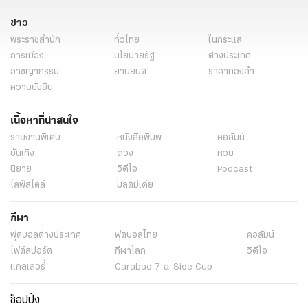
ข่าว
พระราชสำนัก
ทั่วไทย
ในกระแส
การเมือง
นโยบายรัฐ
ต่างประเทศ
อาชญากรรม
ยานยนต์
ราคาทองคำ
ความยั่งยืน
เนื้อหาที่น่าสนใจ
รายงานพิเศษ
หนังสือพิมพ์
คอลัมน์
บันเทิง
ดวง
หวย
นิยาย
วิดีโอ
Podcast
ไลฟ์สไตล์
มัลติมีเดีย
กีฬา
ฟุตบอลต่่างประเทศ
ฟุตบอลไทย
คอลัมน์
ไฟต์สปอร์ต
กีฬาโลก
วิดีโอ
แกลเลอรี่
Carabao 7-a-Side Cup
ช็อปปิ้ง