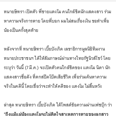
ทนายษิทรา เปิดตัว พี่ชายแตงโม คนใกล้ชิดนักแสดงสาว ร่วม
หาความจริงการตาย โดยพี่บอก ผมไม่สนเรื่องเงิน ขอทำเพื่อ
น้องเป็นครั้งสุดท้าย
หลังจากที่ ทนายษิทรา เบี้ยบังเกิด เลขาธิการมูลนิธิทีมงาน
ทนายประชาชนฯ ได้ให้สัมภาษณ์ผ่านทางไทยรัฐนิวส์โชว์ โดย
ระบุว่า วันนี้ (7 มี.ค.) จะเปิดตัวคนใกล้ชิดของ แตงโม นิดา นัก
แสดงสาวชื่อดัง ที่ตกสปีดโบ๊ตเสียชีวิต เพื่อร่วมค้นหาความ
จริงในคดีนี้ โดยเชื่อว่าจะทำให้คดีของ แตงโม ไม่สิ้นหวัง
ล่าสุด ทนายษิทรา เบี้ยบังเกิด ได้โพสต์ข้อความผ่านเฟซบุ๊ก ว่า
"ถึงแม้แม่น้องแตงโมจะไม่ติดใจสาเหตุการตายของลูกสาว