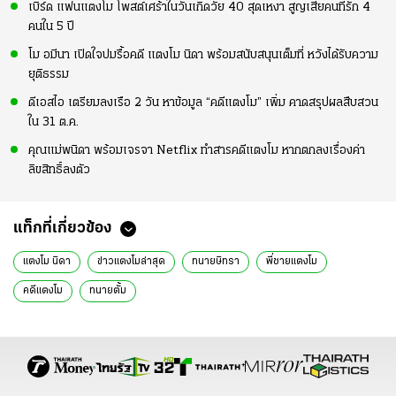
เบิร์ด แฟนแตงโม โพสต์เศร้าในวันเกิดวัย 40 สุดเหงา สูญเสียคนที่รัก 4
คนใน 5 ปี
โม อมีนา เปิดใจปมรื้อคดี แตงโม นิดา พร้อมสนับสนุนเต็มที่ หวังได้รับความ
ยุติธรรม
ดีเอสไอ เตรียมลงเรือ 2 วัน หาข้อมูล “คดีแตงโม” เพิ่ม คาดสรุปผลสืบสวน
ใน 31 ต.ค.
คุณแม่พนิดา พร้อมเจรจา Netflix ทำสารคดีแตงโม หากตกลงเรื่องค่า
ลิขสิทธิ์ลงตัว
แท็กที่เกี่ยวข้อง
แตงโม นิดา
ข่าวแตงโมล่าสุด
ทนายษิทรา
พี่ชายแตงโม
คดีแตงโม
ทนายตั้ม