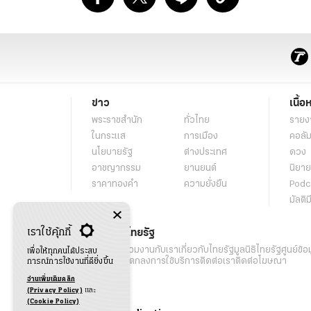
ข่าว
เนื้อ
พระราชสำนัก
ทั่วไทย
รายง
ในกระแส
การเมือง
คอลัม
นโยบายรัฐ
ต่างประเทศ
ดวง
อาชญากรรม
ยานยนต์
นิยาย
ราคาทองคำ
ความยั่งยืน
Podc
มัลติม
เราใช้คุ้กกี้
เกี่ยวกับไทยรัฐ
กิจกรรม
ร่วมงานกับเรา
เกี่ยวกับไทยรัฐ
มูลนิธิไทยรัฐ
ศูนย์ข้อ
เพื่อให้ทุกคนได้ประสบ
เงื่อนไขข้อตกลงการใช้บริการ
ติดต่อเรา
ติดต่อโฆษณา
การณ์การใช้งานที่ดียิ่งขึ้น
อ่านเพิ่มเติมคลิก
(Privacy Policy)
และ
(Cookie Policy)