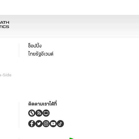
ช็อปปิ้ง
ไทยรัฐอีเวนต์
a-Side
ติดตามเราได้ที่