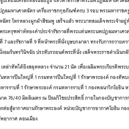
ธูปเทียนเครื่องทองน้อยบูชาเทวดาที่รักษาพระนพปฎลมหาเศวตฉัตร
ลมหาเศวตฉัตร เครื่องราชกกุธภัณฑ์ครบ 3 รอบ พระมหาราชครูพิ
ร โหรหลวงผูกผ้าสีชมพู เสร็จแล้ว พระบาทสมเด็จพระเจ้าอยู่หั
ระครุฑพ่าห์ทองคำประจำรัชกาลที่พระแท่นพระนพปฎลมหาเศวตฉ
าลที่ 7 และรัชกาลที่ 9 ที่หน้าพระที่นั่งบุษบกมาลา ทรงรับการถวา
่งอมรินทรวินิจฉัย ประทับรถยนต์พระที่นั่ง เสด็จพระราชดำเนินกล
 เหล่าทัพได้ยิงสลุตหลวง จำนวน 21 นัด เพื่อเฉลิมพระเกียรติพระบา
ทหารปืนใหญ่ที่ 1 กรมทหารปืนใหญ่ที่ 1 รักษาพระองค์ กองทัพบก
รราบที่ 1 รักษาพระองค์ กรมทหารราบที่ 1 กองพลนาวิกโยธิน หน
นาด 76/40 มิลลิเมตร ณ ป้อมวิไชยประสิทธิ์ ภายในกองบัญชาการ
รต่อสู้อากาศยานรักษาพระองค์ หน่วยบัญชาการอากาศโยธิน กองทั
ัพอากาศ ดอนเมือง