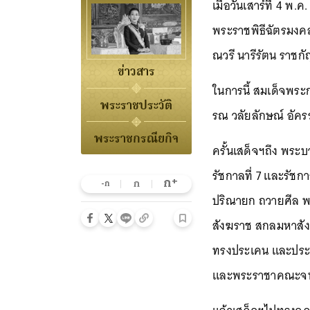
เมื่อวันเสาร์ที่ 4 
พระราชพิธีฉัตรมงคล 
ณวรี นารีรัตน ราชก
ข่าวสาร
ในการนี้ สมเด็จพระ
พระราชประวัติ
รณ วลัยลักษณ์ อัคร
พระราชกรณียกิจ
ครั้นเสด็จฯถึง พระบ
รัชกาลที่ 7 และรัช
+
ก
ก
-ก
ปริณายก ถวายศีล 
สังฆราช สกลมหาสัง
ทรงประเคน และประ
และพระราชาคณะจนค