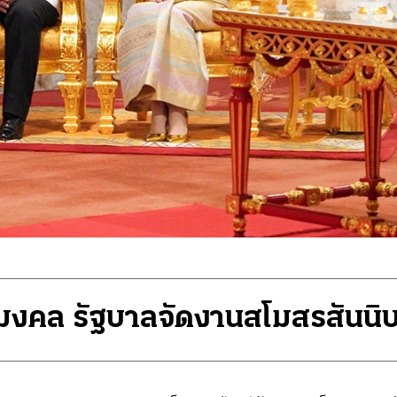
รมงคล รัฐบาลจัดงานสโมสรสันนิ