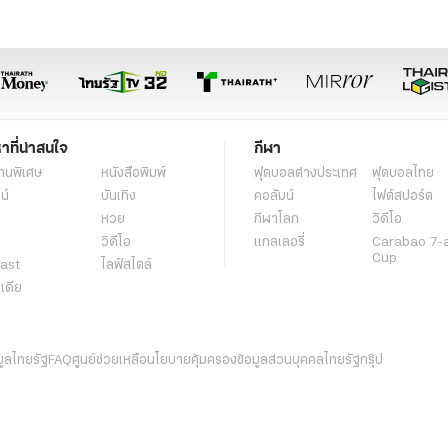
หาที่น่าสนใจ
กีฬา
านพิเศษ
หนังสือพิมพ์
ฟุตบอลต่่างประเทศ
ฟุตบอลไทย
น์
บันเทิง
คอลัมน์
ไฟต์สปอร์ต
หวย
กีฬาโลก
วิดีโอ
วิดีโอ
แกลเลอรี่
Carabao 7-
Cup
ast
ไลฟ์สไตล์
ีเดีย
มูลไทยรัฐ
FAQ
ศูนย์ช่วยเหลือ
นโยบายคุ้มครองข้อมูลส่วนบุคคลไทยรัฐกรุ๊ป