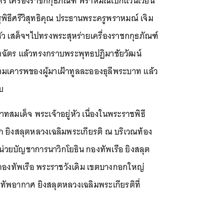
 เครื่องราชกกุธภัณฑ์ พราหมณ์เบิกแว่นเวียน
ธีศรีวิสุทธิคุณ ประธานพระครูพราหมณ์ เจิม
ว เสด็จฯไปทรงพระสุหร่ายเครื่องราชกกุธภัณฑ์
ัตร แล้วทรงกราบพระพุทธปฏิมาชัยวัฒน์
ยความเคารพของผู้มาเฝ้าทูลละอองธุลีพระบาท แล้ว
ับ
ทสมเด็จ พระเจ้าอยู่หัว เนื่องในพระราชพิธี
 ยิงสลุตหลวงเฉลิมพระเกียรติ ณ บริเวณท้อง
่วยบัญชาการนาวิกโยธิน กองทัพเรือ ยิงสลุต
กองทัพเรือ พระราชวังเดิม เขตบางกอกใหญ่
พอากาศ ยิงสลุตหลวงเฉลิมพระเกียรติที่