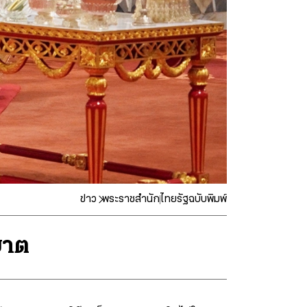
ข่าว
พระราชสำนัก
ไทยรัฐฉบับพิมพ์
บาต