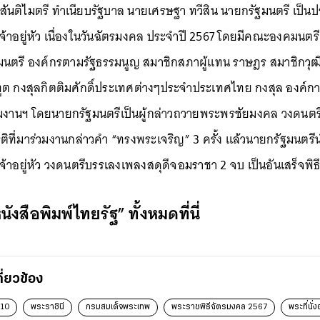
ตึกสันติไมตรี ทำเนียบรัฐบาล นายเศรษฐา ทวีสิน นายกรัฐมนตรี เป
้าอยู่หัว เนื่องในวันฉัตรมงคล ประจำปี 2567 โดยมีคณะองคมนตร
มนตรี องค์กรตามรัฐธรรมนูญ สมาชิกสภาผู้แทน ราษฎร สมาชิกวุฒ
ูต กงสุลกิตติมศักดิ์ประเทศต่างๆประจำประเทศไทย กงสุล องค
ร่วมงานฯ โดยนายกรัฐมนตรีเป็นผู้กล่าวถวายพระพรชัยมงคล วงดน
ยรติที่มาร่วมงานกล่าวคำ “ทรงพระเจริญ” 3 ครั้ง แล้วนายกรัฐมนตร
าอยู่หัว วงดนตรีบรรเลงเพลงสดุดีจอมราชา 2 จบ เป็นอันเสร็จพิธ
นังสือพิมพ์ไทยรัฐ
” ทั้งหมดที่นี่
กี่ยวข้อง
.10
พระราชินี
กรมสมเด็จพระเทพ
พระราชพิธีฉัตรมงคล 2567
พระที่นั่