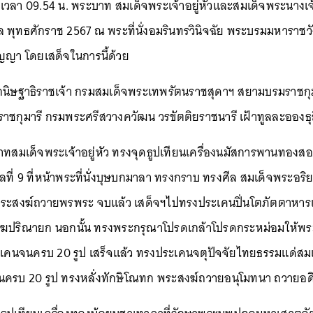
พ.ค. เวลา 09.54 น. พระบาท สมเด็จพระเจ้าอยู่หัวและสมเด็จพระนา
พุทธศักราช 2567 ณ พระที่นั่งอมรินทรวินิจฉัย พระบรมมหาราชวัง 
ัญญา โดยเสด็จในการนี้ด้วย
กนิษฐาธิราชเจ้า กรมสมเด็จพระเทพรัตนราชสุดาฯ สยามบรมราชกุม
ราชกุมารี กรมพระศรีสวางควัฒน วรขัตติยราชนารี เฝ้าทูลละอองธุลี
าทสมเด็จพระเจ้าอยู่หัว ทรงจุดธูปเทียนเครื่องนมัสการพานทองสองช
กาลที่ 9 ที่หน้าพระที่นั่งบุษบกมาลา ทรงกราบ ทรงศีล สมเด็จพ
พระสงฆ์ถวายพรพระ จบแล้ว เสด็จฯไปทรงประเคนปิ่นโตภัตตาหา
ฆปริณายก นอกนั้น ทรงพระกรุณาโปรดเกล้าโปรดกระหม่อมให้พระร
เคนจนครบ 20 รูป เสร็จแล้ว ทรงประเคนจตุปัจจัยไทยธรรมแด่
รบ 20 รูป ทรงหลั่งทักษิโณทก พระสงฆ์ถวายอนุโมทนา ถวายอ