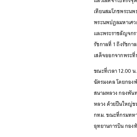
แล้วเสด็จฯไปทรงจุด
เทียนสมโภชพระนพปฎ
พระนพปฎลมหาเศวตฉัต
และพระราชลัญจกรพ
รัชกาลที่ 1 ถึงรัชก
เสด็จออกจากพระที่นั
ขณะที่เวลา 12.00 น.
ฉัตรมงคล โดยกองพัน
สนามหลวง กองพันทหา
หลวง ด้วยปืนใหญ่ข
กทม. ขณะที่กรมทหา
อุทยานการบิน กองท