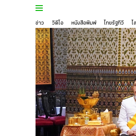
ข่าว
วิดีโอ
หนังสือพิมพ์
ไทยรัฐทีวี
ไ