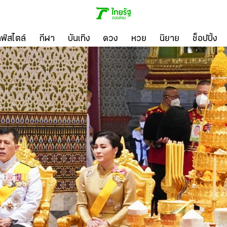
ลฟ์สไตล์
กีฬา
บันเทิง
ดวง
หวย
นิยาย
ช็อปปิ้ง