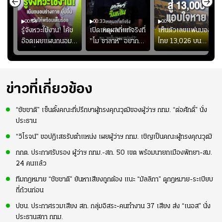
00:54
00:33
00:40
ร
รู้จังหวะใช้งาน! โค้ช
เปิดเหตุผลที่แท้จริงที่
เห็นตัวเลขแฟนบอล
อ๊อตเผยแผนถนอม
"โม ซาลาห์" อยาก
ไทย 13,026 บน
ึ้น
“บุ๋มบิ๋ม” เพื่อรักษา
ย้ายซบ "แทร็บซอนส
สกอร์บอร์ดแล้วแอบ
ย
ร่างกายให้พร้อมที่สุด
ปอร์"
ใจหาย น้อยกว่านัดที่
ที่
แล้วเจอมาเลเซียตั้ง
อย่างเห็นได้ชัด
ข่าวที่เกี่ยวข้อง
“ชัชชาติ” เซ็นตั้งคณะที่ปรึกษาผู้ทรงคุณวุฒิของผู้ว่าฯ กทม. “ต่อศักดิ์” นั่ง
ประธาน
“วิโรจน์” ขอปฏิเสธรับตำแหน่ง เผยผู้ว่าฯ กทม. เชิญเป็นคณะผู้ทรงคุณวุฒิ
กกต. ประกาศรับรอง ผู้ว่าฯ กทม.-สก. 50 เขต พร้อมนายกเมืองพัทยา-สม.
24 คนแล้ว
ทีมกฎหมาย “ชัชชาติ” ยันหาเสียงถูกต้อง แนะ “มัลลิกา” ดูกฎหมาย-ระเบียบ
ถี่ถ้วนก่อน
ปชน. ประกาศรวมเสียง สก. กลุ่มอิสระ-คนทำงาน 37 เสียง ส่ง “เนอส” นั่ง
ประธานสภา กทม.