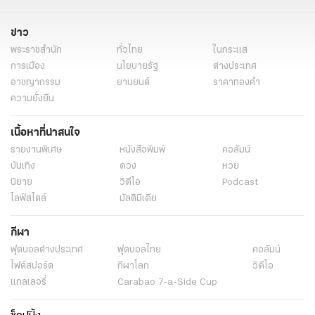
ผลคะแนนเลือกตั้งผู้ว่าฯกทม.
ข่าวการเมือง
ข่าวการเมืองออนไลน์
ข่าว
ไทยรัฐออนไลน์
เลือกตั้งผู้ว่ากทม65
ข่าวทั่วไป
พระราชสำนัก
ทั่วไทย
ในกระแส
การเมือง
นโยบายรัฐ
ต่างประเทศ
อาชญากรรม
ยานยนต์
ราคาทองคำ
ความยั่งยืน
เนื้อหาที่น่าสนใจ
รายงานพิเศษ
หนังสือพิมพ์
คอลัมน์
บันเทิง
ดวง
หวย
นิยาย
วิดีโอ
Podcast
ไลฟ์สไตล์
มัลติมีเดีย
กีฬา
ฟุตบอลต่่างประเทศ
ฟุตบอลไทย
คอลัมน์
ไฟต์สปอร์ต
กีฬาโลก
วิดีโอ
แกลเลอรี่
Carabao 7-a-Side Cup