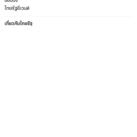
ช็อปปิ้ง
ไทยรัฐอีเวนต์
เกี่ยวกับไทยรัฐ
กิจกรรม
ร่วมงานกับเรา
เกี่ยวกับไทยรัฐ
มูลนิธิไทยรัฐ
ศูนย์ข้อมูลไทยรัฐ
FAQ
ศูนย์ช่วยเหลือ
นโยบายคุ้มครองข้อมูลส่วนบุคคลไทยรัฐกรุ๊ป
เงื่อนไขข้อตกลงการใช้บริการ
ติดต่อเรา
ติดต่อโฆษณา
ติดตามเราได้ที่
Application
My THAIRATH