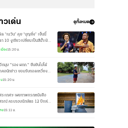
่าวเด่น
ดูทั้งหมด
ัด “เนวิน” คุย “บุญยิ่ง” เย็นนี้
ตา 10 งูเขียวเปลี่ยนเป็นสีน้ำเงิน
อไม่
เมือง
15:20 น.
อีกมุม "รอง ผกก." ยืนยันไม่ได้
กคอนักข่าว ยอมรับกอดเหวี่ยงจน
ฝ่ายล้ม
าน
15:20 น.
ดสระเกศฯ เผยภาพแรกหนังสือ
สรณ์ ครบรอบนักษัตร 12 ปีแห่ง
ณกาล "สมเด็จเกี่ยว"
ไทย
15:11 น.