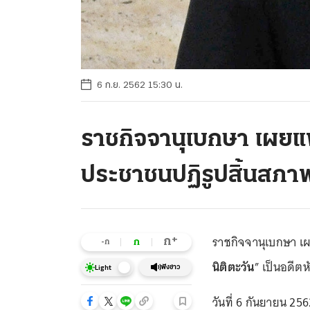
6 ก.ย. 2562 15:30 น.
ราชกิจจานุเบกษา เผยแ
ประชาชนปฏิรูปสิ้นสภา
ราชกิจจานุเบกษา 
+
ก
ก
-ก
นิติตะวัน
” เป็นอดีต
ฟังข่าว
Light
วันที่ 6 กันยายน 2