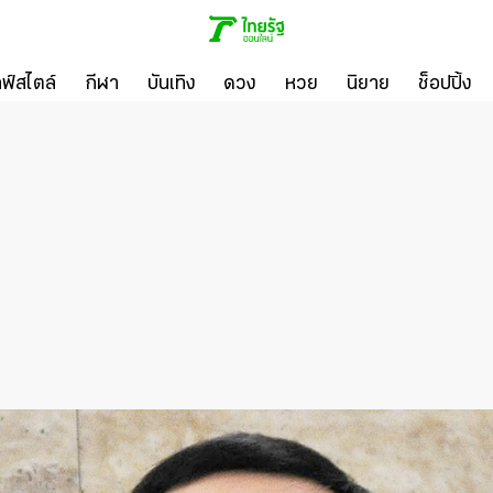
ลฟ์สไตล์
กีฬา
บันเทิง
ดวง
หวย
นิยาย
ช็อปปิ้ง