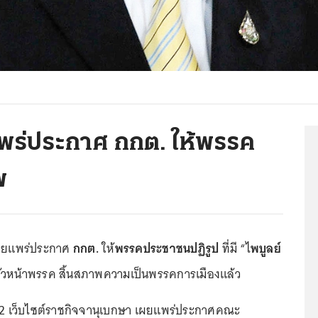
พร่ประกาศ กกต. ให้พรรค
พ
เผยแพร่ประกาศ
กกต.
ให้
พรรคประชาชนปฏิรูป
ที่มี “ไ
พบูลย์
หัวหน้าพรรค สิ้นสภาพความเป็นพรรคการเมืองแล้ว
562 เว็บไซต์ราชกิจจานุเบกษา เผยแพร่ประกาศคณะ