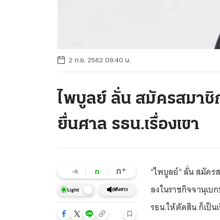
2 ก.ย. 2562 09:40 น.
ไพบูลย์ ลั่น สมัครสมาช
ยื่นศาล รธน.เรื่องเขา
"ไพบูลย์" ลั่น สมั
+
ก
ก
-ก
ลงในราชกิจจานุเบกษ
ฟังข่าว
Light
รธน.ให้ตัดสิน ก็เป็นเ