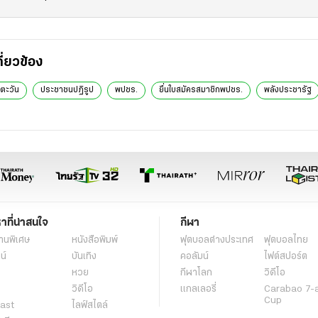
กี่ยวข้อง
ิตะวัน
ประชาชนปฏิรูป
พปชร.
ยื่นใบสมัครสมาชิกพปชร.
พลังประชารัฐ
หาที่น่าสนใจ
กีฬา
านพิเศษ
หนังสือพิมพ์
ฟุตบอลต่่างประเทศ
ฟุตบอลไทย
น์
บันเทิง
คอลัมน์
ไฟต์สปอร์ต
หวย
กีฬาโลก
วิดีโอ
วิดีโอ
แกลเลอรี่
Carabao 7-
Cup
ast
ไลฟ์สไตล์