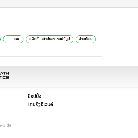
ศาลรธน.
อดีตหัวหน้าประชาชนปฏิรูป
ข่าวทั่วไป
ช็อปปิ้ง
ไทยรัฐอีเวนต์
a-Side