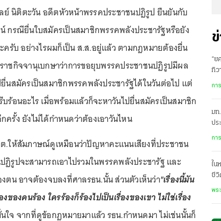
บูลย์ นิติตะวัน อดีตหัวหน้าพรรคประชาชนปฏิรูป ยืนยันกับ
น์ กรณียื่นใบสมัครเป็นสมาชิกพรรคพลังประชารัฐหรือยัง
ข
นะครับ อย่างไรผมก็เป็น ส.ส.อยู่แล้ว ตามกฎหมายต้องยื่น
“ยศ
ราชกิจจานุเบกษาว่าการขอยุบพรรคประชาชนปฏิรูปมีผล
ทิว
ยื่นสมัครเป็นสมาชิกพรรคพลังประชารัฐได้ในวันต่อไป แต่
ทา
การ
้รีบร้อนอะไร เมื่อพร้อมแล้วก็จะหาวันไปยื่นสมัครเป็นสมาชิก
มท.
กครั้ง ยังไม่ได้กำหนดว่าต้องเอาวันไหน
ประ
การ
ต.ให้สัมภาษณ์ดูเหมือนว่าปัญหาคะแนนเสียงที่ประชาชน
ปฏิรูปจะสามารถเอาไปรวมในพรรคพลังประชารัฐ และ
ในห
ชีว
ตน อาจต้องจบลงที่ศาลรธน.นั้น ส่วนตัวเห็นว่า
"เรื่องนี้มัน
ใน
พระ
ื่องของคนร้อง ใครร้องก็ร้องไปเป็นเรื่องของเขา ไม่ใช่เรื่อง
งมั่นใจ จากที่ดูข้อกฎหมายมาแล้ว รธน.กำหนดมา ไม่เช่นนั้นก็