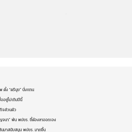
...
ตั้ง “ตรีนุช” นั่งแทน
อยู่ไม่เกินปีนี้
กิจส่วนตัว
“กาญจนา” พ้น พปชร. ชี้ต้องลาออกเอง
ะหันมาสนับสนุน พปชร. มากขึ้น