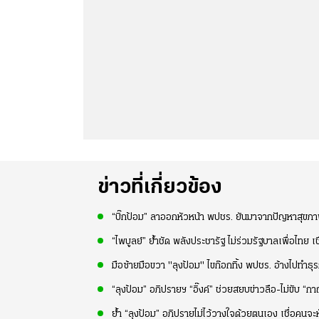
ข่าวที่เกี่ยวข้อง
“บิ๊กป้อม” ลาออกหัวหน้า พปชร. ยันมาจากปัญหาสุขภาพ 
“ไพบูลย์” ย้ำชัด พลังประชารัฐ ไม่ร่วมรัฐบาลเพื่อไทย เชื่อ
มือซ้ายมือขวา "ลุงป้อม" ไขก๊อกทิ้ง พปชร. อ้างไปทำธุร
“ลุงป้อม” อภิปรายฯ “อิ๊งค์” ช่วยสยบข่าวลือ-ไม่ขับ 
ย้ำ “ลุงป้อม” อภิปรายไม่ไว้วางใจด้วยตนเอง เชื่อคนจ