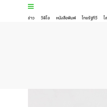
ข่าว
วิดีโอ
หนังสือพิมพ์
ไทยรัฐทีวี
ไ