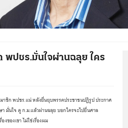
ิก พปชร.มั่นใจผ่านฉลุย ใคร
ครสมาชิก พปชร.แน่ หลังยื่นยุบพรรคประชาชนปฏิรูป ประกาศ
า มั่นใจ ดู ก.ม.แล้วผ่านฉลุย บอกใครจะไปยื่นศาล
รื่องของเขา ไม่ใช่เรื่องผม