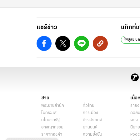
แชร์ข่าว
แท็กที่เ
ไพบูลย์ นิต
ข่าว
เนื้อ
พระราชสำนัก
ทั่วไทย
รายง
ในกระแส
การเมือง
คอลัม
นโยบายรัฐ
ต่างประเทศ
ดวง
อาชญากรรม
ยานยนต์
นิยาย
ราคาทองคำ
ความยั่งยืน
Podc