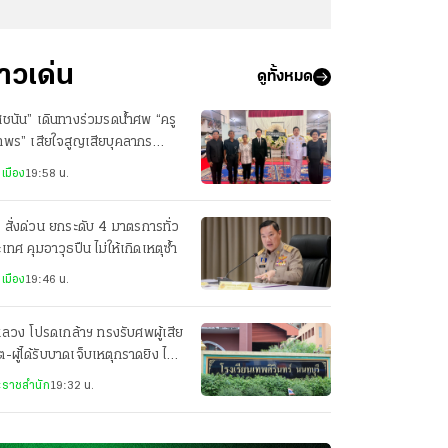
่าวเด่น
ดูทั้งหมด
ชนัน” เดินทางร่วมรดน้ำศพ “ครู
าพร” เสียใจสูญเสียบุคลากร
งการศึกษา
เมือง
19:58 น.
 สั่งด่วน ยกระดับ 4 มาตรการทั่ว
เทศ คุมอาวุธปืน ไม่ให้เกิดเหตุซ้ำ
เมือง
19:46 น.
ลวง โปรดเกล้าฯ ทรงรับศพผู้เสีย
ิต-ผู้ได้รับบาดเจ็บเหตุกราดยิง ไว้
พระบรมราชานุเคราะห์
ราชสำนัก
19:32 น.