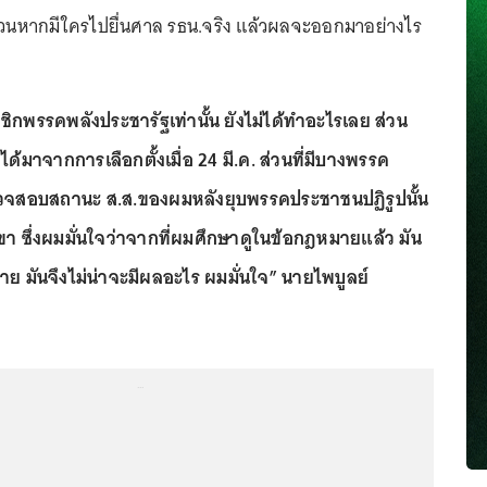
่วนหากมีใครไปยื่นศาล รธน.จริง แล้วผลจะออกมาอย่างไร
ิกพรรคพลังประชารัฐเท่านั้น ยังไม่ได้ทำอะไรเลย ส่วน
้มาจากการเลือกตั้งเมื่อ 24 มี.ค. ส่วนที่มีบางพรรค
้ตรวจสอบสถานะ ส.ส.ของผมหลังยุบพรรคประชาชนปฏิรูปนั้น
ขา ซึ่งผมมั่นใจว่าจากที่ผมศึกษาดูในข้อกฎหมายแล้ว มัน
าย มันจึงไม่น่าจะมีผลอะไร ผมมั่นใจ” นายไพบูลย์
...