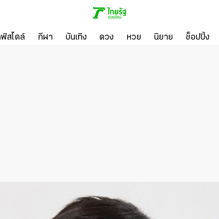
ลฟ์สไตล์
กีฬา
บันเทิง
ดวง
หวย
นิยาย
ช็อปปิ้ง