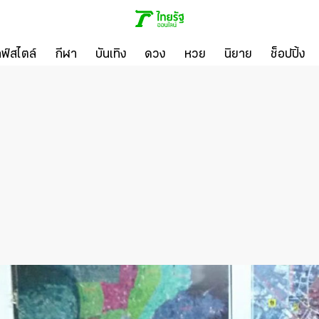
ลฟ์สไตล์
กีฬา
บันเทิง
ดวง
หวย
นิยาย
ช็อปปิ้ง