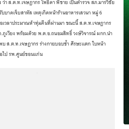
 ว่า ส.ต.ท.เจษฎากร โพธิ์ดา พี่ชาย เป็นตำรวจ สภ.มารวิชัย
รับบาดเจ็บสาหัส เหตุเกิดหน้าร้านอาหารเสวนา หมู่ 6
เมื่อเวลาประมาณห้าทุ่มคืนที่ผ่านมา ขณะนี้ ส.ต.ท.เจษฎากร
สภ.ภูเวียง พร้อมด้วย พ.ต.อ.ถนอมสิทธิ์ วงษ์วิจารณ์ ผกก.นำ
พบ ส.ต.ท.เจษฎากร ร่างกายบอบช้ำ ศีรษะแตก ใบหน้า
่อไป รพ.ศูนย์ขอนแก่น
...