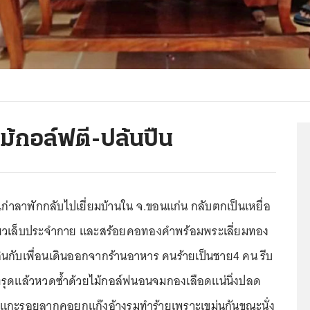
ม้กอล์ฟตี-ปล้นปืน
งเก่าลาพักกลับไปเยี่ยมบ้านใน จ.ขอนแก่น กลับตกเป็นเหยื่อ
ขี้ยวเล็บประจำกาย และสร้อยคอทองคำพร้อมพระเลี่ยมทอง
มกินกับเพื่อนเดินออกจากร้านอาหาร คนร้ายเป็นชาย4 คน รีบ
ทรุดแล้วหวดซ้ำด้วยไม้กอล์ฟนอนจมกองเลือดแน่นิ่งปลด
จแกะรอยลากคอยกแก๊งอ้างรุมทำร้ายเพราะเขม่นกันขณะนั่ง