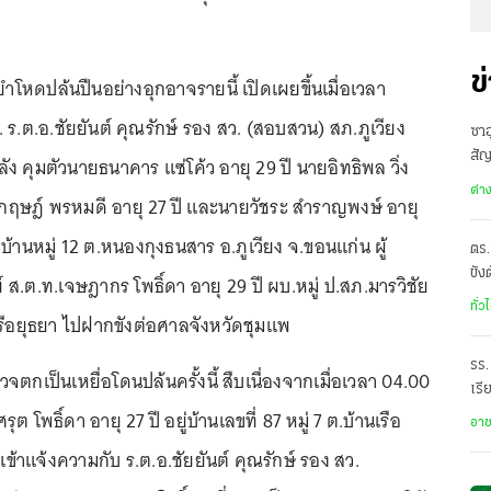
ข
ยำโหดปล้นปืนอย่างอุกอาจรายนี้ เปิดเผยขึ้นเมื่อเวลา
ย. ร.ต.อ.ชัยยันต์ คุณรักษ์ รอง สว. (สอบสวน) สภ.ภูเวียง
ซาอ
สั
ง คุมตัวนายธนาคาร แซ่โค้ว อายุ 29 ปี นายอิทธิพล วิ่ง
เดี
ต่า
อุกฤษฎ์ พรหมดี อายุ 27 ปี และนายวัชระ สำราญพงษ์ อายุ
วบ้านหมู่ 12 ต.หนองกุงธนสาร อ.ภูเวียง จ.ขอนแก่น ผู้
ตร.
ขัง
 ส.ต.ท.เจษฎากร โพธิ์ดา อายุ 29 ปี ผบ.หมู่ ป.สภ.มารวิชัย
อั
ทั่ว
ีอยุธยา ไปฝากขังต่อศาลจังหวัดชุมแพ
รร.
จตกเป็นเหยื่อโดนปล้นครั้งนี้ สืบเนื่องจากเมื่อเวลา 04.00
เรี
ศรุต โพธิ์ดา อายุ 27 ปี อยู่บ้านเลขที่ 87 หมู่ 7 ต.บ้านเรือ
ราด
อา
เข้าแจ้งความกับ ร.ต.อ.ชัยยันต์ คุณรักษ์ รอง สว.