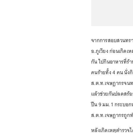
จากการสอบสวนทราบว่
อ.ภูเวียง ก่อนเกิด
กัน ไปกินอาหารที่ร้
คนร้ายทั้ง 4 คน นั่ง
ส.ต.ท.เจษฎากรจนทรุด
แล้วช่วยกันปลดสร้อ
ปืน 9 มม. 1 กระบอ
ส.ต.ท.เจษฎากรถูกท
หลังเกิดเหตุตำรวจไ