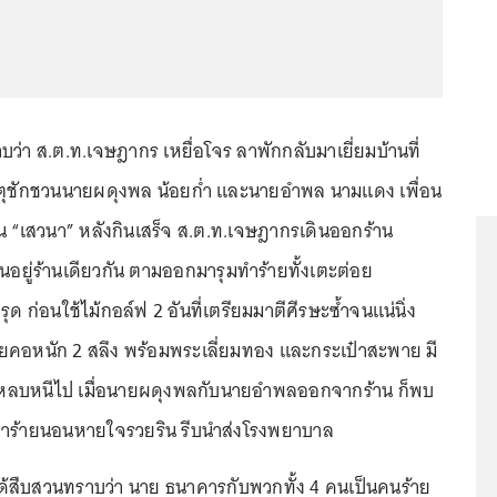
า ส.ต.ท.เจษฎากร เหยื่อโจร ลาพักกลับมาเยี่ยมบ้านที่
เหตุชักชวนนายผดุงพล น้อยก่ำ และนายอำพล นามแดง เพื่อน
าน “เสวนา” หลังกินเสร็จ ส.ต.ท.เจษฎากรเดินออกร้าน
กินอยู่ร้านเดียวกัน ตามออกมารุมทำร้ายทั้งเตะต่อย
 ก่อนใช้ไม้กอล์ฟ 2 อันที่เตรียมมาตีศีรษะซ้ำจนแน่นิ่ง
ยคอหนัก 2 สลึง พร้อมพระเลี่ยมทอง และกระเป๋าสะพาย มี
กหลบหนีไป เมื่อนายผดุงพลกับนายอำพลออกจากร้าน ก็พบ
ำร้ายนอนหายใจรวยริน รีบนำส่งโรงพยาบาล
ด้สืบสวนทราบว่า นาย ธนาคารกับพวกทั้ง 4 คนเป็นคนร้าย