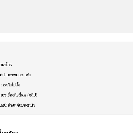
ายตาใคร
 แค่ถ่ายภาพบอกแฟน
 กระทืบไม่ยั้ง
อาเรื่องถึงที่สุด (คลิป)
นหนี อ้างแค้นมองหน้า