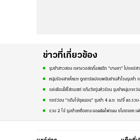
ข่าวที่เกี่ยวข้อง
รุมยำสาวสอง กลางวอล์กกิ้งสตรีท "บางลา" ไม่แคร์ส
หนุ่มร้องสายไหมฯ ถูกการ์ดบ่อนพนันย่านสำโรงรุมยำ
แค่เตือนให้ใส่แมสก์ แก๊งวัยรุ่นหัวร้อน รุมยำหนุ่มเซเว่น
แชร์ว่อน "แก๊งโจ๋ชุดนอน" รุมยำ 4 ด.ช. แม่จี้ ตร.รวบ-เ
รวบ 2 โจ๋ รุมยำเหยื่อขณะจอดติดไฟแดง ขโมยจยย.เผ่