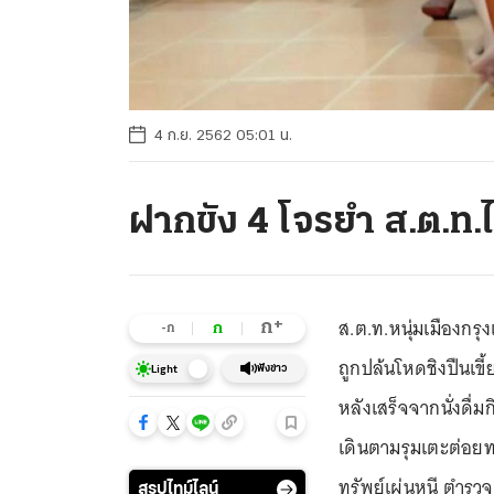
4 ก.ย. 2562 05:01 น.
ฝากขัง 4 โจรยำ ส.ต.ท.ไ
ส.ต.ท.หนุ่มเมืองกรุ
+
ก
ก
-ก
ถูกปล้นโหดชิงปืนเ
ฟังข่าว
Light
หลังเสร็จจากนั่งดื่
เดินตามรุมเตะต่อย
ทรัพย์เผ่นหนี ตำรว
สรุปไทม์ไลน์