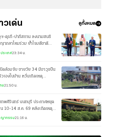
่าวเด่น
ดูทั้งหมด
ุฯ-ตุรกี-ปากีสถาน ลงนามสนธิ
ญญากลาโหมร่วม ย้ำโจมตีชาติ
ยวเท่ากับโจมตีทั้ง 3 ประเทศ
งประเทศ
23:34 น.
ปิดล้อมจับ ชายวัย 34 มีอาวุธปืน
ตัวเองในบ้าน หวั่นเกิดเหตุ
นตราย
ไทย
21:50 น.
เทพศิรินทร์ นนทบุรี ประกาศหยุด
ยน 10-14 ส.ค. 69 หลังเกิดเหตุก
ยิง
ชญากรรม
21:16 น.