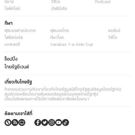
นิยาย
วิดีโอ
Podcast
ไลฟ์สไตล์
มัลติมีเดีย
กีฬา
ฟุตบอลต่่างประเทศ
ฟุตบอลไทย
คอลัมน์
ไฟต์สปอร์ต
กีฬาโลก
วิดีโอ
แกลเลอรี่
Carabao 7-a-Side Cup
ช็อปปิ้ง
ไทยรัฐอีเวนต์
เกี่ยวกับไทยรัฐ
กิจกรรม
ร่วมงานกับเรา
เกี่ยวกับไทยรัฐ
มูลนิธิไทยรัฐ
ศูนย์ข้อมูลไทยรัฐ
FAQ
ศูนย์ช่วยเหลือ
นโยบายคุ้มครองข้อมูลส่วนบุคคลไทยรัฐกรุ๊ป
เงื่อนไขข้อตกลงการใช้บริการ
ติดต่อเรา
ติดต่อโฆษณา
ติดตามเราได้ที่