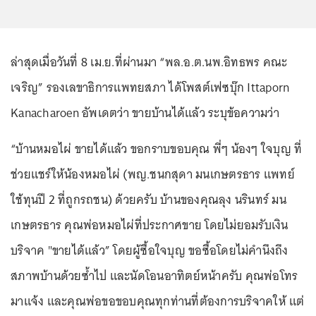
ล่าสุดเมื่อวันที่ 8 เม.ย.ที่ผ่านมา “พล.อ.ต.นพ.อิทธพร คณะ
เจริญ” รองเลขาธิการแพทยสภา ได้โพสต์เฟซบุ๊ก Ittaporn
Kanacharoen อัพเดตว่า ขายบ้านได้แล้ว ระบุข้อความว่า
“บ้านหมอไผ่ ขายได้แล้ว ขอกราบขอบคุณ พี่ๆ น้องๆ ใจบุญ ที่
ช่วยแชร์ให้น้องหมอไผ่ (พญ.ชนกสุดา มนเกษตรธาร แพทย์
ใช้ทุนปี 2 ที่ถูกรถชน) ด้วยครับ บ้านของคุณลุง นรินทร์ มน
เกษตรธาร คุณพ่อหมอไผ่ที่ประกาศขาย โดยไม่ยอมรับเงิน
บริจาค "ขายได้แล้ว” โดยผู้ซื้อใจบุญ ขอซื้อโดยไม่คำนึงถึง
สภาพบ้านด้วยซ้ำไป และนัดโอนอาทิตย์หน้าครับ คุณพ่อโทร
มาแจ้ง และคุณพ่อขอขอบคุณทุกท่านที่ต้องการบริจาคให้ แต่