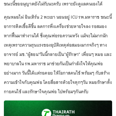
ขณะนี้ขออนุญาตยังไม่รับนะครับ เพราะยังดูแลตนเองได้
คุณหมอไผ่ อินเทิร์น 2 พะเยา นอนอยู่ ICU รพ.มหาราช ขณะนี้
อาการติดเชื้อดีขึ้น ลดการพึ่งเครื่องช่วยหายใจลง รอสมอง
หากฟื้นมาทำงานได้ ซึ่งคุณพ่อรอความหวัง แม้จะไม่มากนัก
เหตุเพราะความรุนแรงของอุบัติเหตุต่อสมองมากจริงๆ ทาง
อาจารย์ มช."ผู้สอน"วันนี้กลายเป็น"ผู้รักษา” เพื่อนๆ หมอ และ
พยาบาลใน รพ.มหาราช มาช่วยกันเป็นกำลังใจให้คุณพ่อ
อย่างมาก วันนี้ได้แต่รอคอย ให้โอกาสคนไข้ พร้อมๆ กับสร้าง
ความเข้าใจกับคุณพ่อ โดยสื่อสารด้วยใจทุกๆวัน หมอรักษาทั้ง
กายคนไข้ และรักษาใจคุณพ่อ ไปพร้อมๆกันครับ