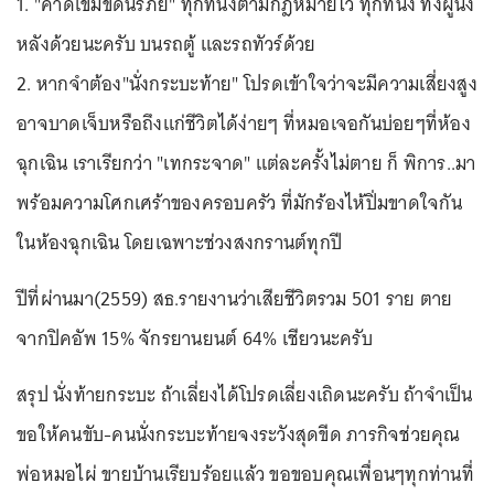
1. "คาดเข็มขัดนิรภัย" ทุกที่นั่งตามกฎหมายไว้ ทุกที่นั่ง ทั้งผู้นั่ง
หลังด้วยนะครับ บนรถตู้ และรถทัวร์ด้วย
2. หากจำต้อง"นั่งกระบะท้าย" โปรดเข้าใจว่าจะมีความเสี่ยงสูง
อาจบาดเจ็บหรือถึงแก่ชีวิตได้ง่ายๆ ที่หมอเจอกันบ่อยๆที่ห้อง
ฉุกเฉิน เราเรียกว่า "เทกระจาด" แต่ละครั้งไม่ตาย ก็ พิการ..มา
พร้อมความโศกเศร้าของครอบครัว ที่มักร้องไห้ปิ่มขาดใจกัน
ในห้องฉุกเฉิน โดยเฉพาะช่วงสงกรานต์ทุกปี
ปีที่ผ่านมา(2559) สธ.รายงานว่าเสียชีวิตรวม 501 ราย ตาย
จากปิคอัพ 15% จักรยานยนต์ 64% เชียวนะครับ
สรุป นั่งท้ายกระบะ ถ้าเลี่ยงได้โปรดเลี่ยงเถิดนะครับ ถ้าจำเป็น
ขอให้คนขับ-คนนั่งกระบะท้ายจงระวังสุดขีด ภารกิจช่วยคุณ
พ่อหมอไผ่ ขายบ้านเรียบร้อยแล้ว ขอขอบคุณเพื่อนๆทุกท่านที่