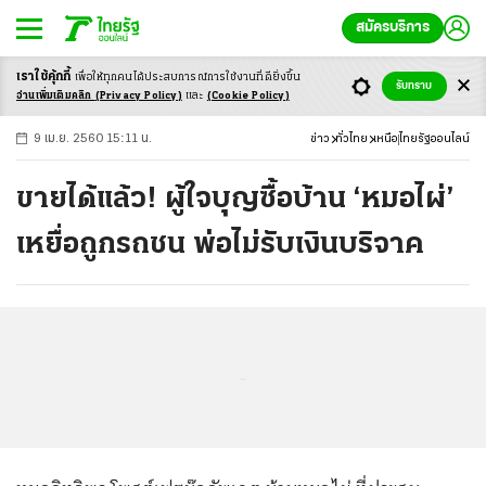
สมัครบริการ
เราใช้คุ้กกี้
เพื่อให้ทุกคนได้ประสบ
การณ์การใช้งานที่ดียิ่งขึ้น
+
ก
ก
-ก
รับทราบ
อ่านเพิ่มเติมคลิก
(Privacy Policy)
และ
(Cookie Policy)
9 เม.ย. 2560 15:11 น.
ข่าว
ทั่วไทย
เหนือ
ไทยรัฐออนไลน์
ขายได้แล้ว! ผู้ใจบุญซื้อบ้าน ‘หมอไผ่’
เหยื่อถูกรถชน พ่อไม่รับเงินบริจาค
...