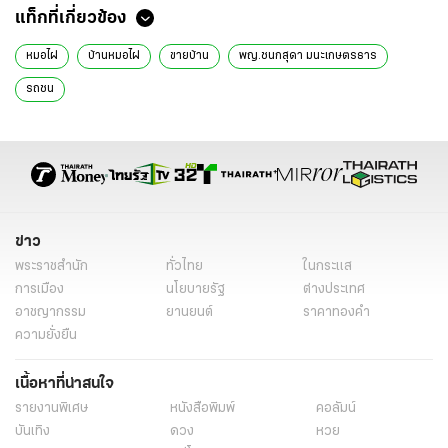
แท็กที่เกี่ยวข้อง
หมอไผ่
บ้านหมอไผ่
ขายบ้าน
พญ.ชนกสุดา มนะเกษตรธาร
รถชน
ข่าว
พระราชสำนัก
ทั่วไทย
ในกระแส
การเมือง
นโยบายรัฐ
ต่างประเทศ
อาชญากรรม
ยานยนต์
ราคาทองคำ
ความยั่งยืน
เนื้อหาที่น่าสนใจ
รายงานพิเศษ
หนังสือพิมพ์
คอลัมน์
บันเทิง
ดวง
หวย