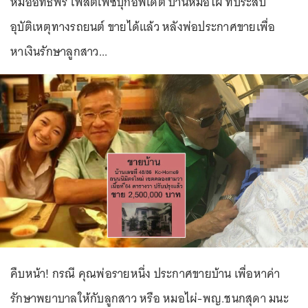
หมออิทธิพร โพสต์เฟซบุ๊กอัพเดต บ้านหมอไผ่ ที่ประสบ
อุบัติเหตุทางรถยนต์ ขายได้แล้ว หลังพ่อประกาศขายเพื่อ
หาเงินรักษาลูกสาว...
คืบหน้า! กรณี คุณพ่อรายหนึ่ง ประกาศขายบ้าน เพื่อหาค่า
รักษาพยาบาลให้กับลูกสาว หรือ หมอไผ่-พญ.ชนกสุดา มนะ