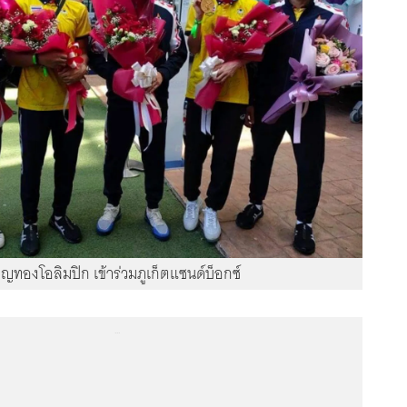
ียญทองโอลิมปิก เข้าร่วมภูเก็ตแซนด์บ็อกซ์
...