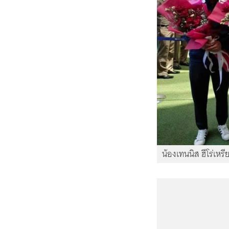
น้องเทนนิส ฮีโร่เหร