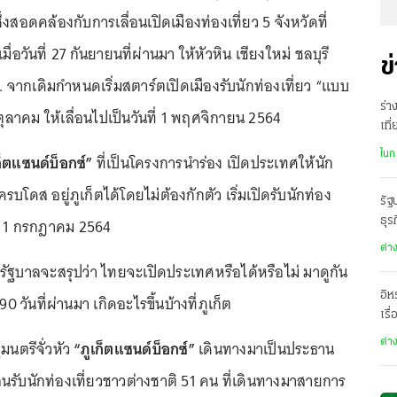
งสอดคล้องกับการเลื่อนเปิดเมืองท่องเที่ยว 5 จังหวัดที่
ื่อวันที่ 27 กันยายนที่ผ่านมา ให้หัวหิน เชียงใหม่ ชลบุรี
ข
. จากเดิมกำหนดเริ่มสตาร์ตเปิดเมืองรับนักท่องเที่ยว “แบบ
ร่า
 1 ตุลาคม ให้เลื่อนไปเป็นวันที่ 1 พฤศจิกายน 2564
เที
แล
ในก
ก็ตแซนด์บ็อกซ์”
ที่เป็นโครงการนำร่อง เปิดประเทศให้นัก
นครบโดส อยู่ภูเก็ตได้โดยไม่ต้องกักตัว เริ่มเปิดรับนักท่อง
รัฐ
ที่ 1 กรกฎาคม 2564
ธุร
ต่า
ที่รัฐบาลจะสรุปว่า ไทยจะเปิดประเทศหรือได้หรือไม่ มาดูกัน
อิห
90 วันที่ผ่านมา เกิดอะไรขึ้นบ้างที่ภูเก็ต
เรื
นตรีจั่วหัว
“ภูเก็ตแซนด์บ็อกซ์”
เดินทางมาเป็นประธาน
ต่า
นรับนักท่องเที่ยวชาวต่างชาติ 51 คน ที่เดินทางมาสายการ