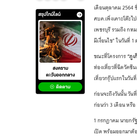
เดือนตุลาคม 2564 ซึ่
สรุปไทม์ไลน์
ศบค.เพิ่งเคาะโต๊ะไปเม
เพชรบุรี รวมถึง กทม
มีเงื่อนไข” ในวันที่
ขณะที่โครงการ
“ภูเ
ท่องเที่ยวที่ฉีดวัคซี
สงคราม
ตะวันออกกลาง
เที่ยวกรุ๊ปแรกในวัน
ติดตาม
ก่อนจะถึงวันนั้น วัน
ก่อนว่า 3 เดือน หรือ 
1 กรกฎาคม นายกรัฐม
เปิด พร้อมออกมาต้อ