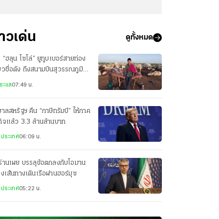
่าวเด่น
ดูทั้งหมด
ง “ฮลุน โซโล่” ยูทูบเบอร์สายท่อง
่ยวชื่อดัง ถึงสนามบินสุวรรณภูมิ
้ว
ระแส
07:49 น.
บาลสหรัฐฯ คืน “ภาษีทรัมป์” ให้ภาค
กิจแล้ว 3.3 ล้านล้านบาท
งประเทศ
06:09 น.
ร่านเผย บรรลุข้อตกลงกับโอมาน
่องเส้นทางเดินเรือผ่านฮอร์มุซ
งประเทศ
05:22 น.