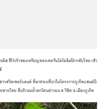
นิส ฮีโร่เจ้าของเหรียญทองเทควันโดโอลิมปิกกลับไทย เข้า
์
าวสวิตเซอร์แลนด์ ที่มาท่องเที่ยวในโครงการภูเก็ตแซนด์บ็
ชายไทย ที่บริเวณน้ำตกโตนอ่าวยน ต.วิชิต อ.เมืองภูเก็ต