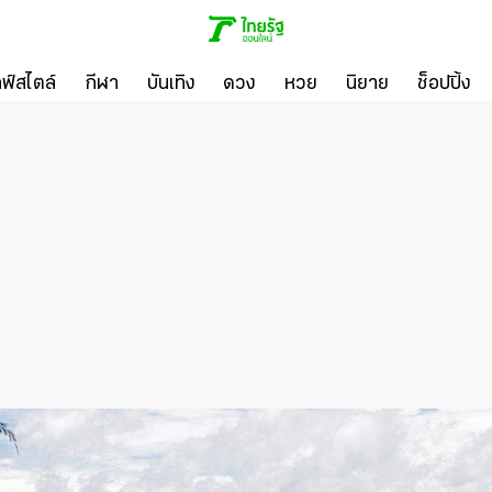
ลฟ์สไตล์
กีฬา
บันเทิง
ดวง
หวย
นิยาย
ช็อปปิ้ง