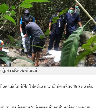
มหญิงชาวสวิดเซอร์แลนด์
ินคาเธ่ย์แปซิฟิก ไฟลต์แรก นำนักท่องเที่ยว 150 คน เดิน
ก ผช.ผบ.ตร.ติดตาม“ภูเก็ตแซนด์บ็อกซ์” หารือภาคเอกชน