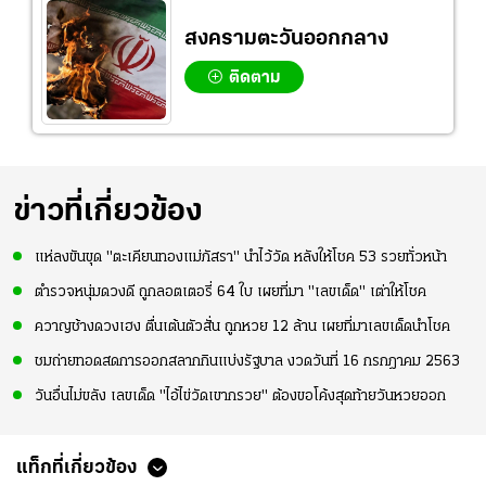
สงครามตะวันออกกลาง
ติดตาม
ข่าวที่เกี่ยวข้อง
แห่ลงขันขุด "ตะเคียนทองแม่ภัสรา" นำไว้วัด หลังให้โชค 53 รวยทั่วหน้า
ตำรวจหนุ่มดวงดี ถูกลอตเตอรี่ 64 ใบ เผยที่มา "เลขเด็ด" เต่าให้โชค
ควาญช้างดวงเฮง ตื่นเต้นตัวสั่น ถูกหวย 12 ล้าน เผยที่มาเลขเด็ดนำโชค
ชมถ่ายทอดสดการออกสลากกินแบ่งรัฐบาล งวดวันที่ 16 กรกฎาคม 2563
วันอื่นไม่ขลัง เลขเด็ด "ไอ้ไข่วัดเขากรวย" ต้องขอโค้งสุดท้ายวันหวยออก
แท็กที่เกี่ยวข้อง