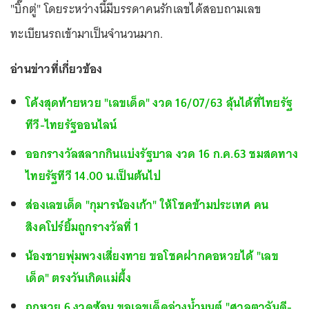
"บิ๊กตู่" โดยระหว่างนี้มีบรรดาคนรักเลขได้สอบถามเลข
ทะเบียนรถเข้ามาเป็นจำนวนมาก.
อ่านข่าวที่เกี่ยวข้อง
โค้งสุดท้ายหวย "เลขเด็ด" งวด 16/07/63 ลุ้นได้ที่ไทยรัฐ
ทีวี-ไทยรัฐออนไลน์
ออกรางวัลสลากกินแบ่งรัฐบาล งวด 16 ก.ค.63 ชมสดทาง
ไทยรัฐทีวี 14.00 น.เป็นต้นไป
ส่องเลขเด็ด "กุมารน้องเก้า" ให้โชคข้ามประเทศ คน
สิงคโปร์ยิ้มถูกรางวัลที่ 1
น้องชายพุ่มพวงเสี่ยงทาย ขอโชคฝากคอหวยได้ "เลข
เด็ด" ตรงวันเกิดแม่ผึ้ง
ถูกหวย 6 งวดซ้อน ขอเลขเด็ดอ่างน้ำมนต์ "ศาลตาจันดี-