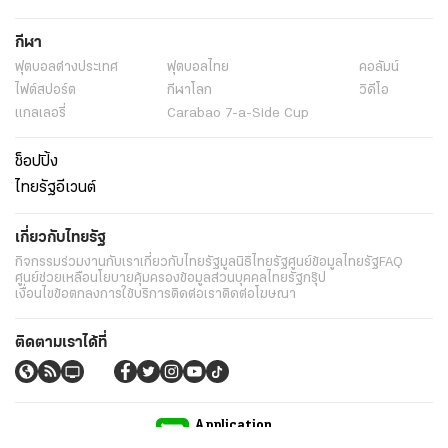
กีฬา
ฟุตบอลต่่างประเทศ
ฟุตบอลไทย
คอลัมน์
ไฟต์สปอร์ต
กีฬาโลก
วิดีโอ
แกลเลอรี่
Carabao 7-a-Side Cup
ช็อปปิ้ง
ไทยรัฐอีเวนต์
เกี่ยวกับไทยรัฐ
กิจกรรม
ร่วมงานกับเรา
เกี่ยวกับไทยรัฐ
มูลนิธิไทยรัฐ
ศูนย์ข้อมูลไทยรัฐ
FAQ
ศูนย์ช่วยเหลือ
นโยบายคุ้มครองข้อมูลส่วนบุคคลไทยรัฐกรุ๊ป
เงื่อนไขข้อตกลงการใช้บริการ
ติดต่อเรา
ติดต่อโฆษณา
ติดตามเราได้ที่
Application
My THAIRATH