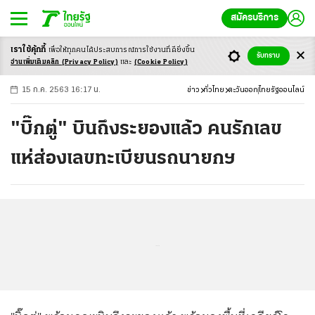
สมัครบริการ
เราใช้คุ้กกี้
เพื่อให้ทุกคนได้ประสบ
การณ์การใช้งานที่ดียิ่งขึ้น
+
ก
ก
-ก
รับทราบ
อ่านเพิ่มเติมคลิก
(Privacy Policy)
และ
(Cookie Policy)
15 ก.ค. 2563 16:17 น.
ข่าว
ทั่วไทย
ตะวันออก
ไทยรัฐออนไลน์
"บิ๊กตู่" บินถึงระยองแล้ว คนรักเลข
แห่ส่องเลขทะเบียนรถนายกฯ
...