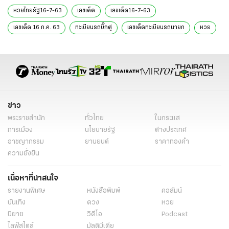
หวยไทยรัฐ16-7-63
เลขเด็ด
เลขเด็ด16-7-63
เลขเด็ด 16 ก.ค. 63
ทะเบียนรถบิ๊กตู่
เลขเด็ดทะเบียนรถนายก
หวย
ข่าว
พระราชสำนัก
ทั่วไทย
ในกระแส
การเมือง
นโยบายรัฐ
ต่างประเทศ
อาชญากรรม
ยานยนต์
ราคาทองคำ
ความยั่งยืน
เนื้อหาที่น่าสนใจ
รายงานพิเศษ
หนังสือพิมพ์
คอลัมน์
บันเทิง
ดวง
หวย
นิยาย
วิดีโอ
Podcast
ไลฟ์สไตล์
มัลติมีเดีย