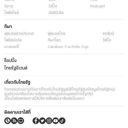
นิยาย
วิดีโอ
Podcast
ไลฟ์สไตล์
มัลติมีเดีย
กีฬา
ฟุตบอลต่่างประเทศ
ฟุตบอลไทย
คอลัมน์
ไฟต์สปอร์ต
กีฬาโลก
วิดีโอ
แกลเลอรี่
Carabao 7-a-Side Cup
ช็อปปิ้ง
ไทยรัฐอีเวนต์
เกี่ยวกับไทยรัฐ
กิจกรรม
ร่วมงานกับเรา
เกี่ยวกับไทยรัฐ
มูลนิธิไทยรัฐ
ศูนย์ข้อมูลไทยรัฐ
FAQ
ศูนย์ช่วยเหลือ
นโยบายคุ้มครองข้อมูลส่วนบุคคลไทยรัฐกรุ๊ป
เงื่อนไขข้อตกลงการใช้บริการ
ติดต่อเรา
ติดต่อโฆษณา
ติดตามเราได้ที่