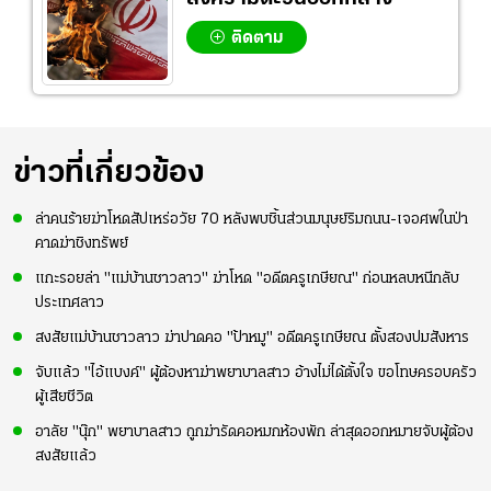
ติดตาม
ข่าวที่เกี่ยวข้อง
ล่าคนร้ายฆ่าโหดสัปเหร่อวัย 70 หลังพบชิ้นส่วนมนุษย์ริมถนน-เจอศพในป่า
คาดฆ่าชิงทรัพย์
แกะรอยล่า "แม่บ้านชาวลาว" ฆ่าโหด "อดีตครูเกษียณ" ก่อนหลบหนีกลับ
ประเทศลาว
สงสัยแม่บ้านชาวลาว ฆ่าปาดคอ "ป้าหมู" อดีตครูเกษียณ ตั้งสองปมสังหาร
จับแล้ว "ไอ้แบงค์" ผู้ต้องหาฆ่าพยาบาลสาว อ้างไม่ได้ตั้งใจ ขอโทษครอบครัว
ผู้เสียชีวิต
อาลัย "นุ๊ก" พยาบาลสาว ถูกฆ่ารัดคอหมกห้องพัก ล่าสุดออกหมายจับผู้ต้อง
สงสัยแล้ว