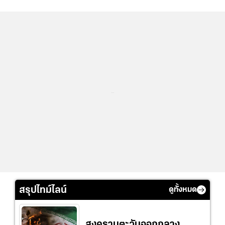
...
สรุปไทม์ไลน์
ดูทั้งหมด
สงครามตะวันออกกลาง