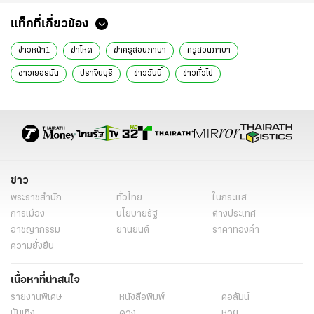
แท็กที่เกี่ยวข้อง
ข่าวหน้า1
ฆ่าโหด
ฆ่าครูสอนภาษา
ครูสอนภาษา
ชาวเยอรมัน
ปราจีนบุรี
ข่าววันนี้
ข่าวทั่วไป
ข่าว
พระราชสำนัก
ทั่วไทย
ในกระแส
การเมือง
นโยบายรัฐ
ต่างประเทศ
อาชญากรรม
ยานยนต์
ราคาทองคำ
ความยั่งยืน
เนื้อหาที่น่าสนใจ
รายงานพิเศษ
หนังสือพิมพ์
คอลัมน์
บันเทิง
ดวง
หวย