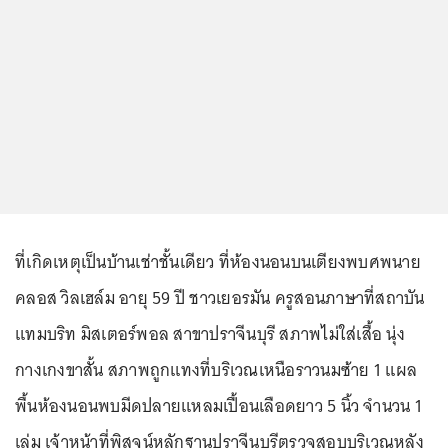
ที่เกิดเหตุเป็นบ้านเช่าชั้นเดียว ที่ห้องนอนบนเตียงพบศพนาย
คลอส วิลเฮล์ม อายุ 59 ปี ชาวเยอรมัน ครูสอนภาษาที่สถาบัน
แทมบริท มิสเตอร์พอล สาขาปราจีนบุรี สภาพไม่ใส่เสื้อ นุ่ง
กางเกงขาสั้น สภาพถูกแทงที่บริเวณเหนือราวนมซ้าย 1 แผล
พื้นห้องนอนพบมีดปลายแหลมเปื้อนเลือดยาว 5 นิ้ว จำนวน 1
เล่ม เจ้าหน้าที่พิสูจน์หลักฐานปราจีนบุรีตรวจสอบบริเวณหลัง