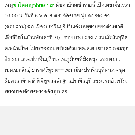
เหตุ
ฆ่าโหดครูสอนภาษา
ดับคาบ้านเช่ารายนี้ เปิดเผยเมื่อเวลา
09.00 น. วันที่ 6 พ.ค. ร.ต.อ.อัครเดช ฟูแสง รอง สว.
(สอบสวน) สภ.เมืองปราจีนบุรี รับแจ้งเหตุชายชาวต่างชาติ
เสียชีวิตในบ้านพักเลขที่ 71/1 ซอยบางปะกง 2 ถนนโรมันอุทิศ
ต.หน้าเมือง ไปตรวจสอบพร้อมด้วย พล.ต.ต.นราเดช กลมทุก
สิ่ง ผบก.ภ.จ.ปราจีนบุรี พ.ต.อ.ภูมินทร์ สิงหสุต รอง ผบก.
พ.ต.อ.กสินธุ์ ธำรงศรีสุข ผกก.สภ.เมืองปราจีนบุรี ตำรวจชุด
สืบสวน เจ้าหน้าที่พิสูจน์หลักฐานปราจีนบุรี และแพทย์เวรโรง
พยาบาลเจ้าพระยาอภัยภูเบศร
...