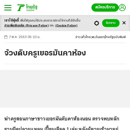
สมัครบริการ
เราใช้คุ้กกี้
เพื่อให้ทุกคนได้ประสบ
การณ์การใช้งานที่ดียิ่งขึ้น
+
ก
ก
-ก
รับทราบ
อ่านเพิ่มเติมคลิก
(Privacy Policy)
และ
(Cookie Policy)
7 พ.ค. 2563 05:10 น.
ข่าว
ทั่วไทย
ตะวันออก
ไทยรัฐฉบับพิมพ์
จ้วงดับครูเยอรมันคาห้อง
...
ฆ่าครูสอนภาษาชาวเยอรมันดับคาห้องนอน ตรวจพบหลัก
ฐานมีดปลายแหลม เปื้อนเลือด 1 เล่ม หลังผู้ตายเข้ามาอยู่