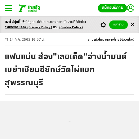
สมัครบริการ
เราใช้คุ้กกี้
เพื่อให้ทุกคนได้ประสบ
การณ์การใช้งานที่ดียิ่งขึ้น
+
ก
ก
-ก
รับทราบ
อ่านเพิ่มเติมคลิก
(Privacy Policy)
และ
(Cookie Policy)
14 ก.ค. 2562 16:57 น.
ข่าว
ทั่วไทย
กลาง
ไทยรัฐออนไลน์
แฟนแน่น ส่อง"เลขเด็ด"อ่างน้ำมนต์
เขย่าเซียมซียักษ์วัดไผ่แขก
สุพรรณบุรี
...