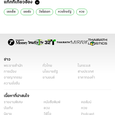
แท็กที่เกี่ยวข้อง
เลขเด็ด
เลขดัง
วัดไผ่แขก
หวยไทยรัฐ
หวย
ข่าว
พระราชสำนัก
ทั่วไทย
ในกระแส
การเมือง
นโยบายรัฐ
ต่างประเทศ
อาชญากรรม
ยานยนต์
ราคาทองคำ
ความยั่งยืน
เนื้อหาที่น่าสนใจ
รายงานพิเศษ
หนังสือพิมพ์
คอลัมน์
บันเทิง
ดวง
หวย
นิยาย
วิดีโอ
Podcast