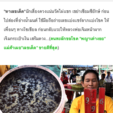
"หาเลขเด็ด"
นักเสี่ยงดวงแน่นวัดไผ่แขก เขย่าเซียมซียักษ์ ก่อน
ไปส่องที่อ่างน้ำมนต์ ใช้มือถือถ่ายเลขแบ่งแชร์ลาภแบ่งโชค ให้
เพื่อนๆ ทางโซเชียล ก่อนกลับแวะให้หลวงพ่อเจิมหน้าผาก
เจิมกระเป๋าเงิน เสริมดวง...(
คนทะลักขอโชค "พญาเต่างอย"
แม่ค้าเผย"เลขเด็ด" ขายดีที่สุด
)