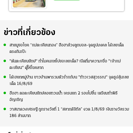
ข่าวที่เกี่ยวข้อง
สายมูขอโชค “แม่ตะเคียนทอง” ฮือฮาล้วงลูกบอล-จุดธูปมงคล ได้เลขเด็ด
ตรงกันเป๊ะ
"ต้นตะเคียนยักษ์" ทำไมคนแห่ไปขอเลขเด็ด? เปิดที่มาความเชื่อ "เจ้าแม่
ตะเคียน" ผู้ให้โชคลาภ
ได้เฮยกหมู่บ้าน ชาวบ้านพารวมตัวรำแก้บน "ท้าวเวสสุวรรณ" จุดธูปลุ้นเลข
เด็ด 16/8/69
ฮือฮา ตอตะเคียนยักษ์ลอยทวนน้ำ เครนยก 2 รอบไม่ขึ้น เตรียมทำพิธี
อัญเชิญ
วาสนาดวงเศรษฐี ถูกรางวัลที่ 1 “สลากดิจิทัล” งวด 1/8/69 เงินรางวัลรวม
186 ล้านบาท