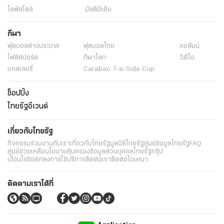
ไลฟ์สไตล์
มัลติมีเดีย
กีฬา
ฟุตบอลต่่างประเทศ
ฟุตบอลไทย
คอลัมน์
ไฟต์สปอร์ต
กีฬาโลก
วิดีโอ
แกลเลอรี่
Carabao 7-a-Side Cup
ช็อปปิ้ง
ไทยรัฐอีเวนต์
เกี่ยวกับไทยรัฐ
กิจกรรม
ร่วมงานกับเรา
เกี่ยวกับไทยรัฐ
มูลนิธิไทยรัฐ
ศูนย์ข้อมูลไทยรัฐ
FAQ
ศูนย์ช่วยเหลือ
นโยบายคุ้มครองข้อมูลส่วนบุคคลไทยรัฐกรุ๊ป
เงื่อนไขข้อตกลงการใช้บริการ
ติดต่อเรา
ติดต่อโฆษณา
ติดตามเราได้ที่