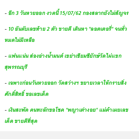
-
อีก 3 วันหวยออก งวดนี้ 15/07/62 กองสลากยังไม่สัญจร
-
10 อันดับเลขท้าย 2 ตัว ขายดี เดินหา "ลอตเตอรี่" จนทั่ว
หมดไม่มีเหลือ
-
แฟนแน่น ส่องอ่างน้ำมนต์ เขย่าเซียมซียักษ์วัดไผ่แขก
สุพรรณบุรี
-
เฉพาะก่อนวันหวยออก วัดสว่างฯ ขยายเวลาให้กราบสิ่ง
ศักดิ์สิทธิ์ ขอเลขเด็ด
-
เงินสะพัด คนทะลักขอโชค "พญาเต่างอย" แม่ค้าเผยเลข
เด็ด ขายดีที่สุด