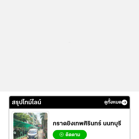
...
สรุปไทม์ไลน์
ดูทั้งหมด
กราดยิงเทพศิรินทร์ นนทบุรี
ติดตาม