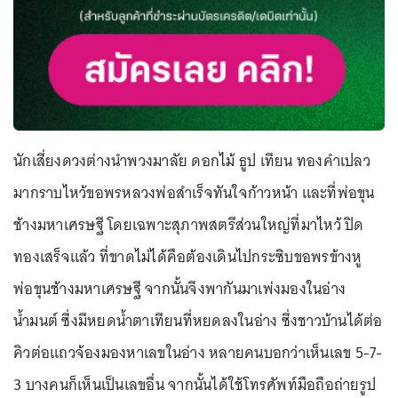
นักเสี่ยงดวงต่างนำพวงมาลัย ดอกไม้ ธูป เทียน ทองคำเปลว
มากราบไหว้ขอพรหลวงพ่อสำเร็จทันใจก้าวหน้า และที่พ่อขุน
ช้างมหาเศรษฐี โดยเฉพาะสุภาพสตรีส่วนใหญ่ที่มาไหว้ ปิด
ทองเสร็จแล้ว ที่ขาดไม่ได้คือต้องเดินไปกระซิบขอพรข้างหู
พ่อขุนช้างมหาเศรษฐี จากนั้นจึงพากันมาเพ่งมองในอ่าง
น้ำมนต์ ซึ่งมีหยดน้ำตาเทียนที่หยดลงในอ่าง ซึ่งชาวบ้านได้ต่อ
คิวต่อแถวจ้องมองหาเลขในอ่าง หลายคนบอกว่าเห็นเลข 5-7-
3 บางคนก็เห็นเป็นเลขอื่น จากนั้นได้ใช้โทรศัพท์มือถือถ่ายรูป