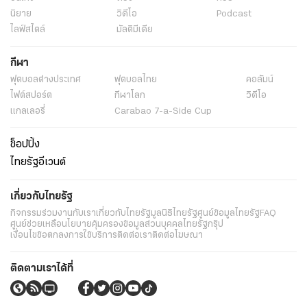
นิยาย
วิดีโอ
Podcast
ไลฟ์สไตล์
มัลติมีเดีย
กีฬา
ฟุตบอลต่่างประเทศ
ฟุตบอลไทย
คอลัมน์
ไฟต์สปอร์ต
กีฬาโลก
วิดีโอ
แกลเลอรี่
Carabao 7-a-Side Cup
ช็อปปิ้ง
ไทยรัฐอีเวนต์
เกี่ยวกับไทยรัฐ
กิจกรรม
ร่วมงานกับเรา
เกี่ยวกับไทยรัฐ
มูลนิธิไทยรัฐ
ศูนย์ข้อมูลไทยรัฐ
FAQ
ศูนย์ช่วยเหลือ
นโยบายคุ้มครองข้อมูลส่วนบุคคลไทยรัฐกรุ๊ป
เงื่อนไขข้อตกลงการใช้บริการ
ติดต่อเรา
ติดต่อโฆษณา
ติดตามเราได้ที่