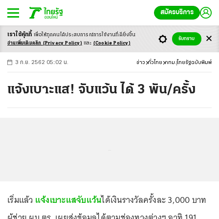
สมัครบริการ
เราใช้คุ้กกี้
เพื่อให้ทุกคนได้ประสบ
การณ์การใช้งานที่ดียิ่งขึ้น
+
ก
ก
-ก
รับทราบ
อ่านเพิ่มเติมคลิก
(Privacy Policy)
และ
(Cookie Policy)
3 ก.ย. 2562 05:02 น.
ข่าว
ทั่วไทย
กทม.
ไทยรัฐฉบับพิมพ์
แจ้งเบาะแส! จับแว้น ได้ 3 พัน/ครั้ง
...
เริ่มแล้ว
แจ้งเบาะแสจับแว้น
ได้เงินรางวัลครั้งละ 3,000 บาท
ผู้ช่วย ผบ.ตร. เผยส่งข้อมูลได้ตามช่องทางต่างๆ อาทิ 191