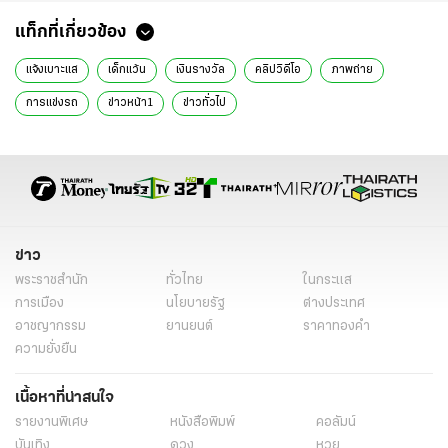
แท็กที่เกี่ยวข้อง
แจ้งเบาะแส
เด็กแว้น
เงินรางวัล
คลิปวิดีโอ
ภาพถ่าย
การแข่งรถ
ข่าวหน้า1
ข่าวทั่วไป
ข่าว
พระราชสำนัก
ทั่วไทย
ในกระแส
การเมือง
นโยบายรัฐ
ต่างประเทศ
อาชญากรรม
ยานยนต์
ราคาทองคำ
ความยั่งยืน
เนื้อหาที่น่าสนใจ
รายงานพิเศษ
หนังสือพิมพ์
คอลัมน์
บันเทิง
ดวง
หวย