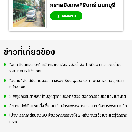
กราดยิงเทพศิรินทร์ นนทบุรี
ติดตาม
ข่าวที่เกี่ยวข้อง
“ผกก.สืบนครนายก” ควักกระเป๋าตั้งรางวัลนำจับ 1 หมื่นบาท ล่าโจรขโมย
จยย.หลบหนีเข้า กทม.
“อนุทิน” สั่ง สปน. เปิดช่องทางร้องเรียน ผู้สอบ ขรก.-พนง.ท้องถิ่น ถูกนาย
หน้าหลอก
5 พฤติกรรมสายลับ โทษสูงสุดถึงประหารชีวิต ขอความร่วมมือแจ้งเบาะแส
สีกากอล์ฟเป็นเหตุ สั่งตั้งศูนย์ทำนุบำรุงพระพุทธศาสนาฯ จัดการพระนอกรีด
ไม่จบ มรดกเสี่ยปาน 30 ล้าน อดีตภรรยาให้ 2 หมื่น คนแจ้งเบาะแสผู้จัดการ
มรดก