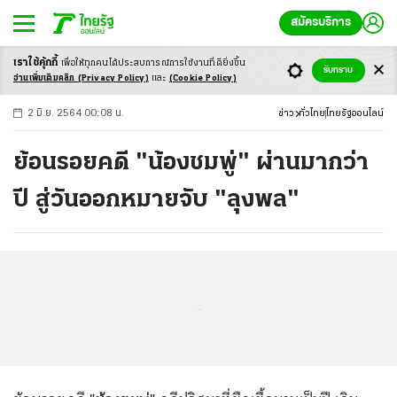
สมัครบริการ
เราใช้คุ้กกี้
เพื่อให้ทุกคนได้ประสบ
การณ์การใช้งานที่ดียิ่งขึ้น
+
ก
ก
-ก
รับทราบ
อ่านเพิ่มเติมคลิก
(Privacy Policy)
และ
(Cookie Policy)
2 มิ.ย. 2564 00:08 น.
ข่าว
ทั่วไทย
ไทยรัฐออนไลน์
ย้อนรอยคดี "น้องชมพู่" ผ่านมากว่า
ปี สู่วันออกหมายจับ "ลุงพล"
...