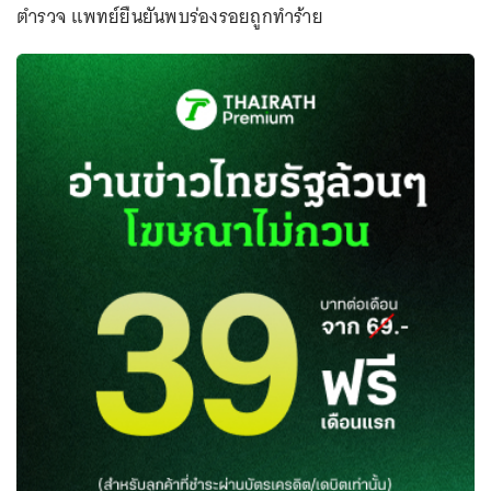
ตำรวจ แพทย์ยืนยันพบร่องรอยถูกทำร้าย