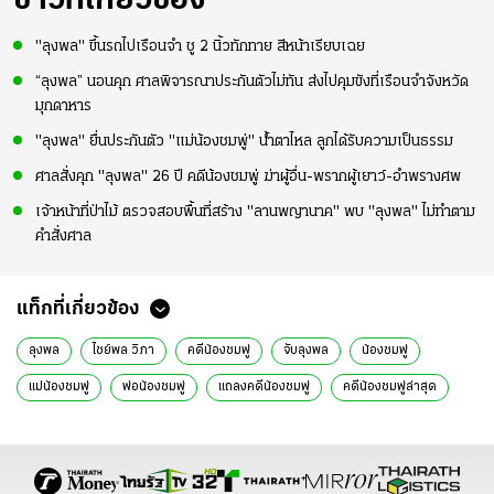
ข่าวที่เกี่ยวข้อง
"ลุงพล" ขึ้นรถไปเรือนจำ ชู 2 นิ้วทักทาย สีหน้าเรียบเฉย
“ลุงพล” นอนคุก ศาลพิจารณาประกันตัวไม่ทัน ส่งไปคุมขังที่เรือนจำจังหวัด
มุกดาหาร
"ลุงพล" ยื่นประกันตัว "แม่น้องชมพู่" น้ำตาไหล ลูกได้รับความเป็นธรรม
ศาลสั่งคุก "ลุงพล" 26 ปี คดีน้องชมพู่ ฆ่าผู้อื่น-พรากผู้เยาว์-อำพรางศพ
เจ้าหน้าที่ป่าไม้ ตรวจสอบพื้นที่สร้าง "ลานพญานาค" พบ "ลุงพล" ไม่ทำตาม
คำสั่งศาล
แท็กที่เกี่ยวข้อง
ลุงพล
ไชย์พล วิภา
คดีน้องชมพู่
จับลุงพล
น้องชมพู่
แม่น้องชมพู่
พ่อน้องชมพู่
แถลงคดีน้องชมพู่
คดีน้องชมพู่ล่าสุด
สรุปคดีน้องชมพู่
หมายจับลุงพล