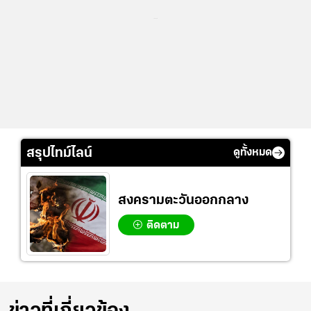
...
สรุปไทม์ไลน์
ดูทั้งหมด
สงครามตะวันออกกลาง
ติดตาม