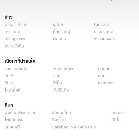
ข่าว
พระราชสำนัก
ทั่วไทย
ในกระแส
การเมือง
นโยบายรัฐ
ต่างประเทศ
อาชญากรรม
ยานยนต์
ราคาทองคำ
ความยั่งยืน
เนื้อหาที่น่าสนใจ
รายงานพิเศษ
หนังสือพิมพ์
คอลัมน์
บันเทิง
ดวง
หวย
นิยาย
วิดีโอ
Podcast
ไลฟ์สไตล์
มัลติมีเดีย
กีฬา
ฟุตบอลต่่างประเทศ
ฟุตบอลไทย
คอลัมน์
ไฟต์สปอร์ต
กีฬาโลก
วิดีโอ
แกลเลอรี่
Carabao 7-a-Side Cup