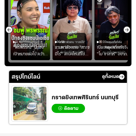
01:45
00:58
00:33
มรับ
"พรพรรณ" ปักธง
ตามหาตัวแทน "กาเซ
เปิดเหตุผลที่แท้จริงที่
ุก
เป้าหมายต่อไป คว้า
มีโร่" สเปคไหนที่ใช่
"โม ซาลาห์" อยาก
แชมป์ชิงแชมป์
สำหรับแมนยูยุค
ย้ายซบ "แทร็บซอนส
ญ
เอเชีย เพื่อตั๋ว
"คาร์ริค 2.0"?
ปอร์"
โอลิมปิก
สรุปไทม์ไลน์
ดูทั้งหมด
กราดยิงเทพศิรินทร์ นนทบุรี
ติดตาม