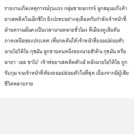
รายงานเกิดเหตุการณ์รุนแรง กลุ่มชายฉกรรจ์ ลูกสมุนแก๊งค้า
ยาเสพติดในเม็กซิโก ยิงปะทะอย่างดุเดือดกับกำลังเจ้าหน้าที่
ฝ่ายความมั่นคงเป็นเวลานานหลายชั่วโมง ที่เมืองคูเลียคัน
ภาคเหนือของประเทศ เพื่อกดดันให้เจ้าหน้าที่ยอมปล่อยตัว
นายโอวิดิโอ กุซมัน ลูกชายคนหนึ่งของนายฮัวคิน กุซมัน หรือ
ฉายา ‘เอล ชาโป’ เจ้าพ่อยาเสพติดตัวเอ้ หลังนายโอวิดิโอ ถูก
จับกุม จนเจ้าหน้าที่ต้องยอมปล่อยตัวในที่สุด เนื่องจากมีผู้เสีย
ชีวิตหลายราย
...