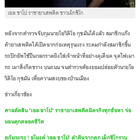
เอล ชาโป ราชายาเสพติด ชาวเม็กซิโก
หลังจากตำรวจจับกุมนายโอวิดิโอ กุซมันได้แล้ว สมาชิกแก๊ง
ค้ายาเสพติดได้เปิดฉากก่อเหตุรุนแรง ระดมกำลังสมาชิกขึ้น
รถปิกอัพใช้ปืนกลกราดยิงใส่เจ้าหน้าที่อย่างดุเดือด จุดไฟเผา
รถ เผาสิ่งกีดขวาง บนถนน จนตำรวจต้องยอมปล่อยตัวนายโอ
วิดิโอ กุซมัน เพื่อความสงบของบ้านเมือง
ข่าวเกี่ยวข้อง
ศาลตัดสิน "เอล ชาโป" ราชายาเสพติดผิดจริงทุกข้อหา จ่อ
นอนคุกตลอดชีวิต
ดูกันจะจะ ! อุโมงค์ ‘เอล ชาโป’ ดำดินจากคุก เม็กซิโกรวบ