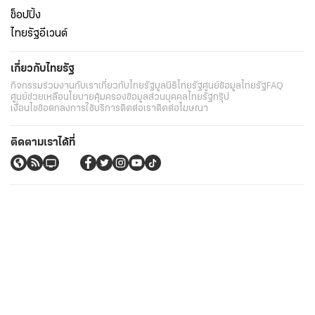
ช็อปปิ้ง
ไทยรัฐอีเวนต์
เกี่ยวกับไทยรัฐ
กิจกรรม
ร่วมงานกับเรา
เกี่ยวกับไทยรัฐ
มูลนิธิไทยรัฐ
ศูนย์ข้อมูลไทยรัฐ
FAQ
ศูนย์ช่วยเหลือ
นโยบายคุ้มครองข้อมูลส่วนบุคคลไทยรัฐกรุ๊ป
เงื่อนไขข้อตกลงการใช้บริการ
ติดต่อเรา
ติดต่อโฆษณา
ติดตามเราได้ที่
Application
My THAIRATH