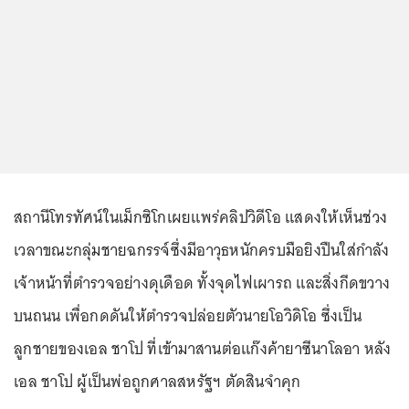
สถานีโทรทัศน์ในเม็กซิโกเผยแพร่คลิปวิดีโอ แสดงให้เห็นช่วง
เวลาขณะกลุ่มชายฉกรรจ์ซึ่งมีอาวุธหนักครบมือยิงปืนใส่กำลัง
เจ้าหน้าที่ตำรวจอย่างดุเดือด ทั้งจุดไฟเผารถ และสิ่งกีดขวาง
บนถนน เพื่อกดดันให้ตำรวจปล่อยตัวนายโอวิดิโอ ซึ่งเป็น
ลูกชายของเอล ชาโป ที่เข้ามาสานต่อแก๊งค้ายาซีนาโลอา หลัง
เอล ชาโป ผู้เป็นพ่อถูกศาลสหรัฐฯ ตัดสินจำคุก