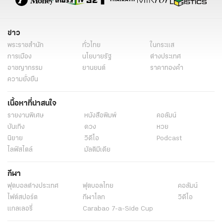
ข่าว
พระราชสำนัก
ทั่วไทย
ในกระแส
การเมือง
นโยบายรัฐ
ต่างประเทศ
อาชญากรรม
ยานยนต์
ราคาทองคำ
ความยั่งยืน
เนื้อหาที่น่าสนใจ
รายงานพิเศษ
หนังสือพิมพ์
คอลัมน์
บันเทิง
ดวง
หวย
นิยาย
วิดีโอ
Podcast
ไลฟ์สไตล์
มัลติมีเดีย
กีฬา
ฟุตบอลต่่างประเทศ
ฟุตบอลไทย
คอลัมน์
ไฟต์สปอร์ต
กีฬาโลก
วิดีโอ
แกลเลอรี่
Carabao 7-a-Side Cup