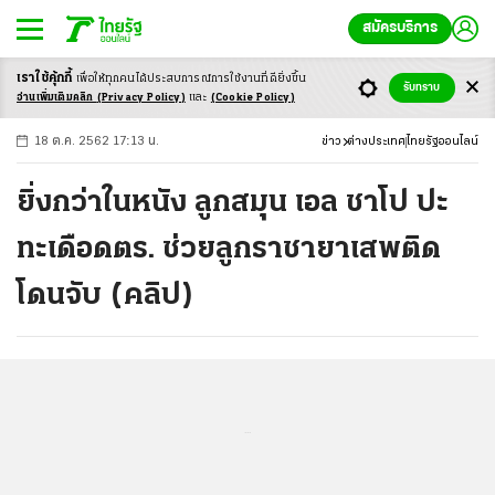
สมัครบริการ
เราใช้คุ้กกี้
เพื่อให้ทุกคนได้ประสบ
การณ์การใช้งานที่ดียิ่งขึ้น
+
ก
ก
-ก
รับทราบ
อ่านเพิ่มเติมคลิก
(Privacy Policy)
และ
(Cookie Policy)
18 ต.ค. 2562 17:13 น.
ข่าว
ต่างประเทศ
ไทยรัฐออนไลน์
ยิ่งกว่าในหนัง ลูกสมุน เอล ชาโป ปะ
ทะเดือดตร. ช่วยลูกราชายาเสพติด
โดนจับ (คลิป)
...