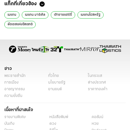
แท็กที่เกี่ยวข้อง
เมแกน
เมแกน มาร์เคิล
เจ้าชายแฮร์รี่
เมแกนไปสหรัฐ
ดัชเชสแห่งซัสเซกซ์
ข่าว
พระราชสำนัก
ทั่วไทย
ในกระแส
การเมือง
นโยบายรัฐ
ต่างประเทศ
อาชญากรรม
ยานยนต์
ราคาทองคำ
ความยั่งยืน
เนื้อหาที่น่าสนใจ
รายงานพิเศษ
หนังสือพิมพ์
คอลัมน์
บันเทิง
ดวง
หวย