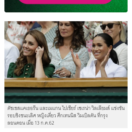
ดัชเชสแคเธอรีน และเมแกน ไปเชียร์ เซเรน่า วิลเลียมส์ แข่งขัน
รอบชิงชนะเลิศ หญิงเดี่ยว ศึกเทนนิส วิมเบิลดัน ที่กรุง
ลอนดอน เมื่อ 13 ก.ค.62