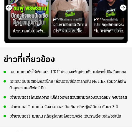
01:45
00:58
00:33
มรับ
"พรพรรณ" ปักธง
ตามหาตัวแทน "กาเซ
เปิดเหตุผลที่แท้จริงที่
ุก
เป้าหมายต่อไป คว้า
มีโร่" สเปคไหนที่ใช่
"โม ซาลาห์" อยาก
แชมป์ชิงแชมป์
สำหรับแมนยูยุค
ย้ายซบ "แทร็บซอนส
ญ
เอเชีย เพื่อตั๋ว
"คาร์ริค 2.0"?
ปอร์"
โอลิมปิก
ข่าวที่เกี่ยวข้อง
เผย เมแกนยังใช้ตำแหน่ง HRH ส่งของขวัญส่วนตัว แต่อาจไม่ผิดข้อตกลง
เมแกน ดัชเชสแห่งซัสเซ็กซ์ เลื่อนฉายซีรีส์สารคดีใน Netflix ร่วมอาลัยไฟ
ป่าคุกคามแคลิฟอร์เนีย
เจ้าชายแฮร์รี่โดนตัดญาติ ไม่ได้ร่วมพิธีสวนสนามฉลองวันเฉลิมฯ คิงชาร์ลส์
เจ้าชายแฮร์รี่ เมแกน จัดงานฉลองวันเกิด เจ้าหญิงลิลีเบต ชันษา 3 ปี
เจ้าชายแฮร์รี่ เมแกน กลับสู่โลกแห่งความจริง เดินทางถึงแคลิฟอร์เนีย