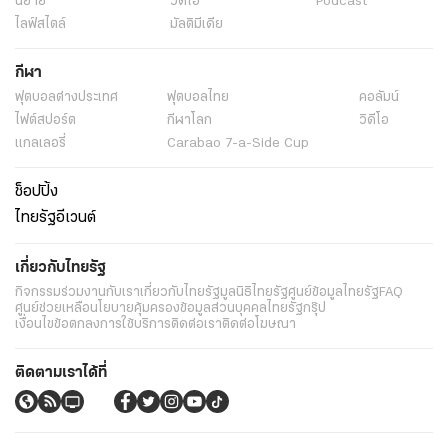
นิยาย
วิดีโอ
Podcast
ไลฟ์สไตล์
มัลติมีเดีย
กีฬา
ฟุตบอลต่่างประเทศ
ฟุตบอลไทย
คอลัมน์
ไฟต์สปอร์ต
กีฬาโลก
วิดีโอ
แกลเลอรี่
Carabao 7-a-Side Cup
ช็อปปิ้ง
ไทยรัฐอีเวนต์
เกี่ยวกับไทยรัฐ
กิจกรรม
ร่วมงานกับเรา
เกี่ยวกับไทยรัฐ
มูลนิธิไทยรัฐ
ศูนย์ข้อมูลไทยรัฐ
FAQ
ศูนย์ช่วยเหลือ
นโยบายคุ้มครองข้อมูลส่วนบุคคลไทยรัฐกรุ๊ป
เงื่อนไขข้อตกลงการใช้บริการ
ติดต่อเรา
ติดต่อโฆษณา
ติดตามเราได้ที่