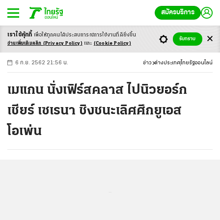
สมัครบริการ
เราใช้คุ้กกี้
เพื่อให้ทุกคนได้ประสบ
การณ์การใช้งานที่ดียิ่งขึ้น
+
ก
ก
-ก
รับทราบ
อ่านเพิ่มเติมคลิก
(Privacy Policy)
และ
(Cookie Policy)
6 ก.ย. 2562 21:56 น.
ข่าว
ต่างประเทศ
ไทยรัฐออนไลน์
เมแกน นั่งเฟิร์สคลาส ไปนิวยอร์ก
เชียร์ เซเรนา ชิงชนะเลิศศึกยูเอส
โอเพ่น
...