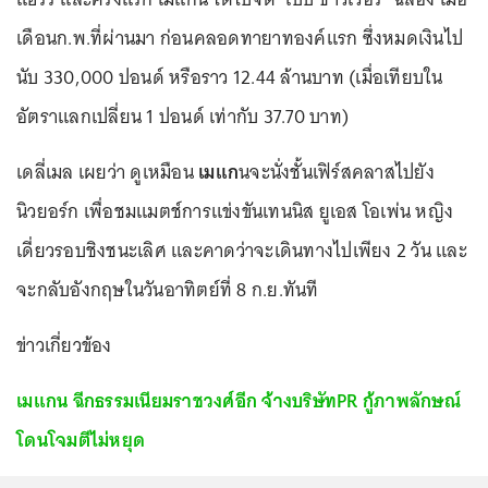
เดือนก.พ.ที่ผ่านมา ก่อนคลอดทายาทองค์แรก ซึ่งหมดเงินไป
นับ 330,000 ปอนด์ หรือราว 12.44 ล้านบาท (เมื่อเทียบใน
อัตราแลกเปลี่ยน 1 ปอนด์ เท่ากับ 37.70 บาท)
เดลี่เมล เผยว่า ดูเหมือน
เมแก
นจะนั่งชั้นเฟิร์สคลาสไปยัง
นิวยอร์ก เพื่อชมแมตช์การแข่งขันเทนนิส ยูเอส โอเพ่น หญิง
เดี่ยวรอบชิงชนะเลิศ และคาดว่าจะเดินทางไปเพียง 2 วัน และ
จะกลับอังกฤษในวันอาทิตย์ที่ 8 ก.ย.ทันที
ข่าวเกี่ยวข้อง
เมแกน ฉีกธรรมเนียมราชวงศ์อีก จ้างบริษัทPR กู้ภาพลักษณ์
โดนโจมตีไม่หยุด