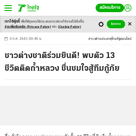
สมัครบริการ
เราใช้คุ้กกี้
เพื่อให้ทุกคนได้ประสบ
การณ์การใช้งานที่ดียิ่งขึ้น
+
ก
ก
-ก
รับทราบ
อ่านเพิ่มเติมคลิก
(Privacy Policy)
และ
(Cookie Policy)
3 ก.ค. 2561 00:45 น.
ข่าว
ต่างประเทศ
ไทยรัฐออนไลน์
ชาวต่างชาติร่วมยินดี! พบตัว 13
ชีวิตติดถ้ำหลวง ชื่นชมใจสู้ทีมกู้ภัย
...