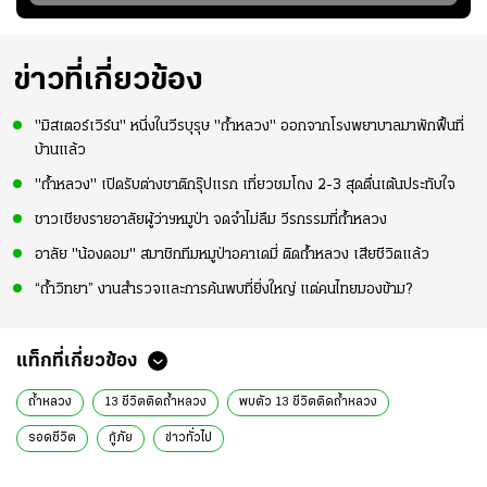
ย
ร่างกายให้พร้อมที่สุด
ปอร์"
ใจหาย น้อยกว่านัดที่
ที่
แล้วเจอมาเลเซียตั้ง
อย่างเห็นได้ชัด
ข่าวที่เกี่ยวข้อง
"มิสเตอร์เวิร์น" หนึ่งในวีรบุรุษ "ถ้ำหลวง" ออกจากโรงพยาบาลมาพักฟื้นที่
บ้านแล้ว
"ถ้ำหลวง" เปิดรับต่างชาติกรุ๊ปแรก เที่ยวชมโถง 2-3 สุดตื่นเต้นประทับใจ
ชาวเชียงรายอาลัยผู้ว่าฯหมูป่า จดจำไม่ลืม วีรกรรมที่ถ้ำหลวง
อาลัย "น้องดอม" สมาชิกทีมหมูป่าอคาเดมี่ ติดถ้ำหลวง เสียชีวิตแล้ว
“ถ้ำวิทยา” งานสำรวจและการค้นพบที่ยิ่งใหญ่ แต่คนไทยมองข้าม?
แท็กที่เกี่ยวข้อง
ถ้ำหลวง
13 ชีวิตติดถ้ำหลวง
พบตัว 13 ชีวิตติดถ้ำหลวง
รอดชีวิต
กู้ภัย
ข่าวทั่วไป