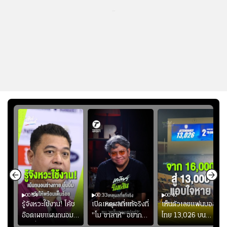
...
00:54
00:33
00:40
ร
รู้จังหวะใช้งาน! โค้ช
เปิดเหตุผลที่แท้จริงที่
เห็นตัวเลขแฟนบอล
อ๊อตเผยแผนถนอม
"โม ซาลาห์" อยาก
ไทย 13,026 บน
ึ้น
“บุ๋มบิ๋ม” เพื่อรักษา
ย้ายซบ "แทร็บซอนส
สกอร์บอร์ดแล้วแอบ