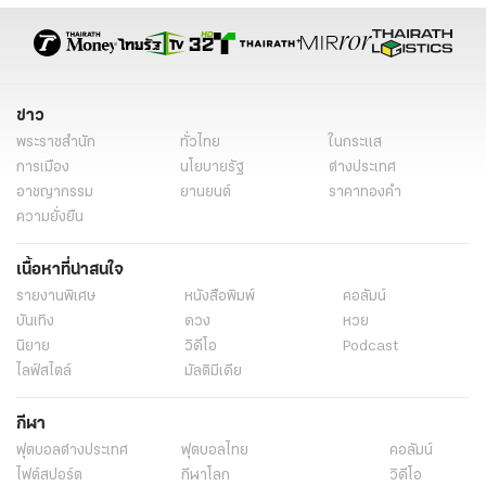
ข่าว
พระราชสำนัก
ทั่วไทย
ในกระแส
การเมือง
นโยบายรัฐ
ต่างประเทศ
อาชญากรรม
ยานยนต์
ราคาทองคำ
ความยั่งยืน
เนื้อหาที่น่าสนใจ
รายงานพิเศษ
หนังสือพิมพ์
คอลัมน์
บันเทิง
ดวง
หวย
นิยาย
วิดีโอ
Podcast
ไลฟ์สไตล์
มัลติมีเดีย
กีฬา
ฟุตบอลต่่างประเทศ
ฟุตบอลไทย
คอลัมน์
ไฟต์สปอร์ต
กีฬาโลก
วิดีโอ