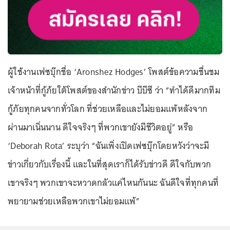
ผู้ใช้งานเฟซบุ๊กชื่อ ‘Aronshez Hodges’ โพสต์ข้อความชื่นชม
เจ้าหน้าที่กู้ภ้ยใต้โพสต์ของสำนักข่าว บีบีซี ว่า “ทำได้ดีมากทีม
กู้ภัยทุกคนจากทั่วโลก ที่ช่วยเหลือและไม่ยอมแพ้หลังจาก
ผ่านมาเนิ่นนาน ดีใจจริงๆ ที่พวกเขายังมีชีวิตอยู่” หรือ
‘Deborah Rota’ ระบุว่า “ฉันเพิ่งเปิดเฟซบุ๊กโดยหวังว่าจะมี
ข่าวเกี่ยวกับเรื่องนี้ และในที่สุดเราก็ได้รับข่าวดี ดีใจกับพวก
เขาจริงๆ พวกเขาจะหวาดกลัวแค่ไหนกันนะ ฉันดีใจที่ทุกคนที่
พยายามช่วยเหลือพวกเขาไม่ยอมแพ้”