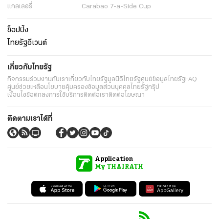
แกลเลอรี่
Carabao 7-a-Side Cup
ช็อปปิ้ง
ไทยรัฐอีเวนต์
เกี่ยวกับไทยรัฐ
กิจกรรม
ร่วมงานกับเรา
เกี่ยวกับไทยรัฐ
มูลนิธิไทยรัฐ
ศูนย์ข้อมูลไทยรัฐ
FAQ
ศูนย์ช่วยเหลือ
นโยบายคุ้มครองข้อมูลส่วนบุคคลไทยรัฐกรุ๊ป
เงื่อนไขข้อตกลงการใช้บริการ
ติดต่อเรา
ติดต่อโฆษณา
ติดตามเราได้ที่
Application
My THAIRATH