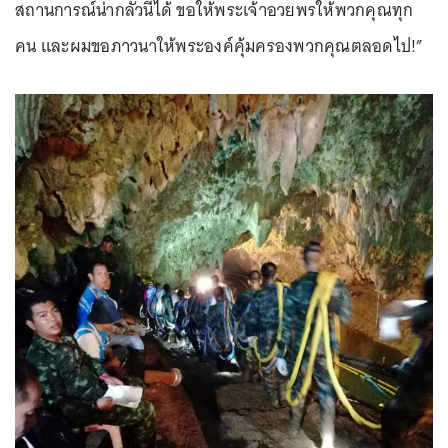
สถานการณ์น่ากลัวนี้ได้ ขอให้พระเจ้าอวยพรให้พวกคุณทุก
คน และผมขอภาวนาให้พระองค์คุ้มครองพวกคุณตลอดไป!”