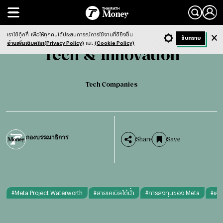
Search
Tech & Innovation
Tech Companies
เราใช้คุ้กกี้
เพื่อให้ทุกคนได้ประสบการณ์การใช้งานที่ดียิ่งขึ้น
+ ก
- ก
รับทราบ
Light
Dark
ฟังข่าว
อ่านเพิ่มเติมคลิก(Privacy Policy)
และ
(Cookie Policy)
Tech & Innovation
Tech Companies
กองบรรณาธิการ
Share
Save
#
Meta Project Waterworth
#
สายเคเบิลใต้น้ำ
#
การลงทุนของ Meta
#
เคร