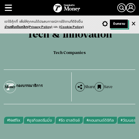
Search
Tech & Innovation
Tech Companies
เราใช้คุ้กกี้
เพื่อให้ทุกคนได้ประสบการณ์การใช้งานที่ดียิ่งขึ้น
+ ก
- ก
รับทราบ
Light
Dark
ฟังข่าว
อ่านเพิ่มเติมคลิก(Privacy Policy)
และ
(Cookie Policy)
Tech & Innovation
Tech Companies
กองบรรณาธิการ
Share
Save
#
Netflix
#
ธุรกิจสตรีมมิ่ง
#
รีด ฮาสติงส์
#
คอนเทนต์ดิจิทัล
#
วัฒนธรรม