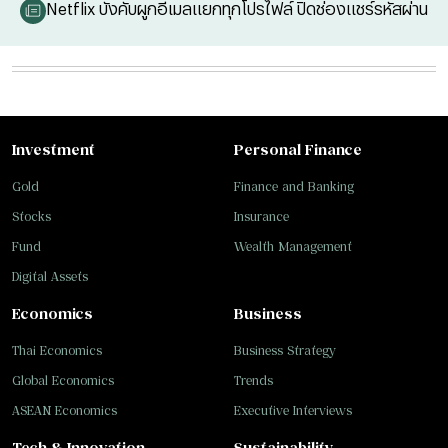
Netflix บังคับผูกอีเมลแยกทุกโปรไฟล์ ปิดช่องแชร์รหัสผ่าน
Investment
Personal Finance
Gold
Finance and Banking
Stocks
Insurance
Fund
Wealth Management
Digital Assets
Economics
Business
Thai Economics
Business Strategy
Global Economics
Trends
ASEAN Economics
Executive Interviews
Tech & Innovation
Sustainability