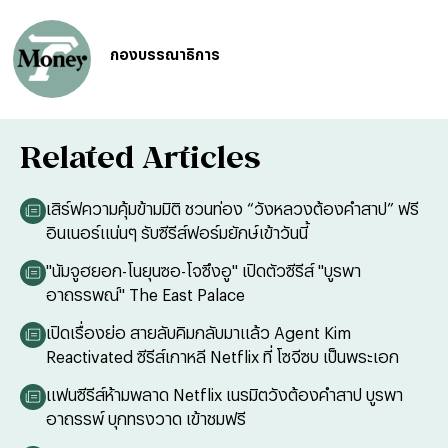
กองบรรณาธิการ
Related Articles
เสิร์ฟความคุ้มข้ามมิติ ชวนท่อง “วังหลวงต้องคำสาป” ฟรี
อินเนอร์แน่นๆ รับซีรีส์ฟอร์มยักษ์เข้าวันนี้
"นัมจูฮยอก-โนยุนซอ-โจซึงอู" เปิดตัวซีรีส์ "บูรพา
อาถรรพณ์" The East Palace
เปิดเรื่องย่อ สายลับคิมกลับมาแล้ว Agent Kim
Reactivated ซีรีส์เกาหลี Netflix ที่ โซจีซบ เป็นพระเอก
แฟนซีรีส์ห้ามพลาด Netflix เนรมิตวังต้องคำสาป บูรพา
อาถรรพ์ บุกทรงวาด เข้าชมฟรี