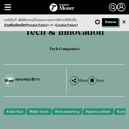
Search
Tech & Innovation
Tech Companies
เราใช้คุ้กกี้
เพื่อให้ทุกคนได้ประสบการณ์การใช้งานที่ดียิ่งขึ้น
+ ก
- ก
รับทราบ
Light
Dark
ฟังข่าว
อ่านเพิ่มเติมคลิก(Privacy Policy)
และ
(Cookie Policy)
Tech & Innovation
Tech Companies
กองบรรณาธิการ
Share
Save
#
Jake Paul
#
Mike Tyson
#
live streaming
#
sports content
#
Live S