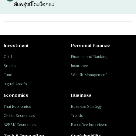
ลั่นพรุ่งนี้โดนน็อกแน่
Investment
Personal Finance
Gold
Finance and Banking
Stocks
Insurance
Fund
Wealth Management
Digital Assets
Economics
Business
Thai Economics
Business Strategy
Global Economics
Trends
ASEAN Economics
Executive Interviews
Tech & Innovation
Sustainability