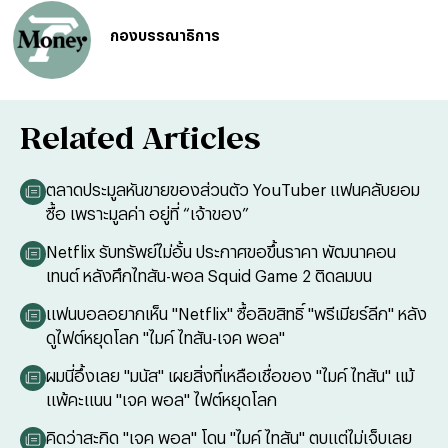
กองบรรณาธิการ
Related Articles
ตลาดประมูลหันขายของส่วนตัว YouTuber แฟนคลับยอม
ซื้อ เพราะมูลค่า อยู่ที่ “เจ้าของ”
Netflix รับทรัพย์ไม่อั้น ประกาศขอขึ้นราคา พัฒนาคอน
เทนต์ หลังศึกไทสัน-พอล Squid Game 2 ติดลมบน
แฟนบอลอยากเห็น "Netflix" ซื้อลิขสิทธิ์ "พรีเมียร์ลีก" หลัง
ดูไฟต์หยุดโลก "ไมค์ ไทสัน-เจค พอล"
ผมนี่อึ้งเลย "มนัส" เผยสิ่งที่เหลือเชื่อของ "ไมค์ ไทสัน" แม้
แพ้คะแนน "เจค พอล" ไฟต์หยุดโลก
คิดว่าสะกิด "เจค พอล" โดน "ไมค์ ไทสัน" ตบแต่ไม่เจ็บเลย