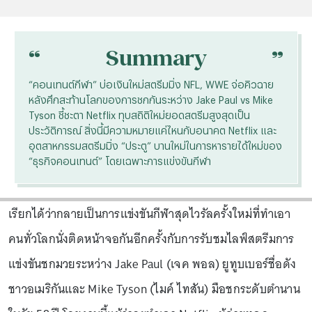
“
“
Summary
“คอนเทนต์กีฬา” บ่อเงินใหม่สตรีมมิ่ง NFL, WWE จ่อคิวฉาย
หลังศึกสะท้านโลกของการชกกันระหว่าง Jake Paul vs Mike
Tyson ชี้ชะตา Netflix ทุบสถิติใหม่ยอดสตรีมสูงสุดเป็น
ประวัติการณ์ สิ่งนี้มีความหมายแค่ไหนกับอนาคต Netflix และ
อุตสาหกรรมสตรีมมิ่ง “ประตู” บานใหม่ในการหารายได้ใหม่ของ
“ธุรกิจคอนเทนต์” โดยเฉพาะการแข่งขันกีฬา
เรียกได้ว่ากลายเป็นการแข่งขันกีฬาสุดไวรัลครั้งใหม่ที่ทำเอา
คนทั่วโลกนั่งติดหน้าจอกันอีกครั้งกับการรับชมไลฟ์สตรีมการ
แข่งขันชกมวยระหว่าง Jake Paul (เจค พอล) ยูทูบเบอร์ชื่อดัง
ชาวอเมริกันและ Mike Tyson (ไมค์ ไทสัน) มือชกระดับตำนาน