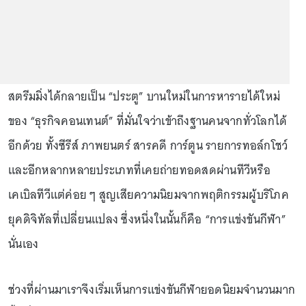
สตรีมมิ่งได้กลายเป็น “ประตู” บานใหม่ในการหารายได้ใหม่
ของ “ธุรกิจคอนเทนต์” ที่มั่นใจว่าเข้าถึงฐานคนจากทั่วโลกได้
อีกด้วย ทั้งซีรีส์ ภาพยนตร์ สารคดี การ์ตูน รายการทอล์กโชว์
และอีกหลากหลายประเภทที่เคยถ่ายทอดสดผ่านทีวีหรือ
เคเบิลทีวีแต่ค่อย ๆ สูญเสียความนิยมจากพฤติกรรมผู้บริโภค
ยุคดิจิทัลที่เปลี่ยนแปลง ซึ่งหนึ่งในนั้นก็คือ “การแข่งขันกีฬา”
นั่นเอง
ช่วงที่ผ่านมาเราจึงเริ่มเห็นการแข่งขันกีฬายอดนิยมจำนวนมาก