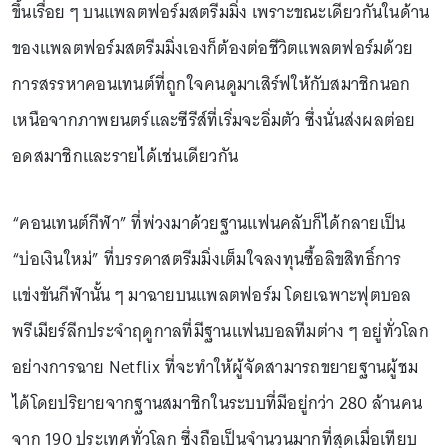
ขึ้นเรื่อย ๆ บนแพลตฟอร์มสตรีมมิ่ง เพราะขณะเดียวกันในด้าน
ของแพลตฟอร์มสตรีมมิ่งเองก็ต้องต่อชีวิตแพลตฟอร์มด้วย
การสรรหาคอนเทนต์ที่ถูกใจคนดูมาเสิร์ฟให้กับสมาชิกนอก
เหนือจากภาพยนตร์และซีรีส์ที่เริ่มจะอิ่มตัว ซึ่งนั่นส่งผลต่อย
อดสมาชิกและรายได้เช่นเดียวกัน
“คอนเทนต์กีฬา” ที่พ่วงมาด้วยฐานแฟนคลับก็ได้กลายเป็น
“บ่อเงินใหม่” ที่บรรดาสตรีมมิ่งเต็มใจลงทุนซื้อลิขสิทธิ์การ
แข่งขันกีฬานั้น ๆ มาฉายบนแพลตฟอร์ม โดยเฉพาะฟุตบอล
พรีเมียร์ลีกประจำฤดูกาลที่มีฐานแฟนบอลทีมต่าง ๆ อยู่ทั่วโลก
อย่างการฉาย Netflix ที่จะทำให้ผู้จัดสามารถขยายฐานผู้ชม
ได้โดยปริยายจากฐานสมาชิกในระบบที่มีอยู่กว่า 280 ล้านคน
จาก 190 ประเทศทั่วโลก ซึ่งถือเป็นจำนวนมากที่สุดเมื่อเทียบ