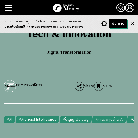
Search
Tech & Innovation
Digital Transformation
เราใช้คุ้กกี้
เพื่อให้ทุกคนได้ประสบการณ์การใช้งานที่ดียิ่งขึ้น
+ ก
- ก
รับทราบ
Light
Dark
ฟังข่าว
อ่านเพิ่มเติมคลิก(Privacy Policy)
และ
(Cookie Policy)
Tech & Innovation
Digital Transformation
กองบรรณาธิการ
Share
Save
#
AI
#
Artificial Intelligence
#
ปัญญาประดิษฐ์
#
การลงทุนด้าน AI
#
Gen