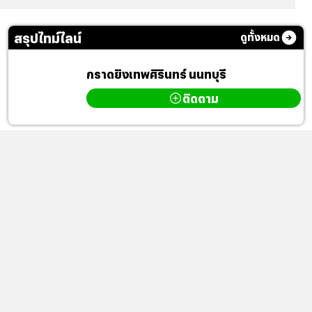
สรุปไทม์ไลน์
ดูทั้งหมด
กราดยิงเทพศิรินทร์ นนทบุรี
ติดตาม