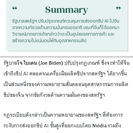
“
“
Summary
รัฐบาลสหรัฐฯ ปรับปรุงเกณฑ์ควบคุมการส่งออกชิป AI ไปจีน
จากความกังวลด้านความมั่นคงของชาติ ขณะที่จีนก็ได้ออกมา
วิจารณ์มาตรการดังกล่าวว่าจะเป็นอุปสรรคทางการค้า และ
สร้างความไม่แน่นอนให้กับอุตสาหกรรมชิป
รัฐบาล
โจ ไบเดน (Joe Biden)
ปรับปรุงกฎเกณฑ์ ซึ่งจะทำให้จีน
เข้าถึงชิป AI ตลอดจนเครื่องมือผลิตชิปจากสหรัฐฯ ได้ยากขึ้น
เป็นส่วนหนึ่งของความพยายามสั่นคลอนอุตสาหกรรมการผลิต
ชิปของจีน จากข้อกังวลด้านความมั่นคงของสหรัฐฯ
กฎระเบียบดังกล่าวเป็นความพยายามของสหรัฐฯ ที่ต้องการ
ระงับการส่งออกชิป AI ขั้นสูงที่ออกแบบโดย
Nvidia
รวมถึง