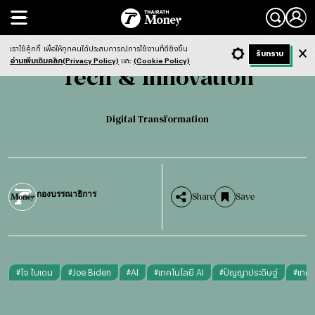
Search
Tech & Innovation
Digital Transformation
เราใช้คุ้กกี้
เพื่อให้ทุกคนได้ประสบการณ์การใช้งานที่ดียิ่งขึ้น
+ ก
- ก
รับทราบ
Light
Dark
ฟังข่าว
อ่านเพิ่มเติมคลิก(Privacy Policy)
และ
(Cookie Policy)
Tech & Innovation
Digital Transformation
กองบรรณาธิการ
Share
Save
#
โจ ไบเดน
#
Joe Biden
#
AI
#
เทคโนโลยี AI
#
ปัญญาประดิษฐ์
#
เทคโ