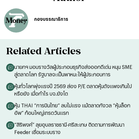
กองบรรณาธิการ
Related Articles
นายกฯ มอบรางวัลผู้ประกอบธุรกิจส่งออกดีเด่น หนุน SME
สู่ตลาดโลก รัฐบาลจะเป็นพาหนะให้ผู้ประกอบการ
หุ้นทั่วโลกพุ่งแรงปี 2569 ส่อง P/E ตลาดหุ้นดังแพงเกินไป
หรือยัง เมื่อกำไร บจ.ยังโต
หุ้น THAI “การบินไทย” ลบไม่แรง แม้ตลาดกังวล “หุ้นล็อก
อัพ” ก้อนใหญ่เทรดวันแรก
“สิริพงศ์” ลุยอุบลราชธานี-ศรีสะเกษ ติดตามการพัฒนา
Feeder เชื่อมระบบราง