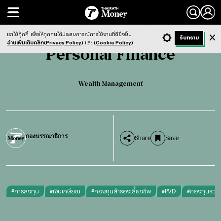
Search
Personal Finance
Wealth Management
เราใช้คุ้กกี้
เพื่อให้ทุกคนได้ประสบการณ์การใช้งานที่ดียิ่งขึ้น
+ ก
- ก
รับทราบ
Light
Dark
ฟังข่าว
อ่านเพิ่มเติมคลิก(Privacy Policy)
และ
(Cookie Policy)
Personal Finance
English version
Wealth Management
กองบรรณาธิการ
Share
Save
#
การลงทุน
#
เงินเกษียณ
#
กองทุนสำรองเลี้ยงชีพ
#
PVD
#
กองทุนรวมเพ