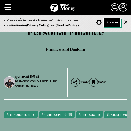
Search
Personal Finance
Finance and Banking
เราใช้คุ้กกี้
เพื่อให้ทุกคนได้ประสบการณ์การใช้งานที่ดียิ่งขึ้น
+ ก
- ก
รับทราบ
Light
Dark
ฟังข่าว
อ่านเพิ่มเติมคลิก(Privacy Policy)
และ
(Cookie Policy)
Personal Finance
English version
Finance and Banking
อุมาภรณ์ พิทักษ์
เศรษฐกิจ การเงิน ลงทุน และ
Share
Save
อสังหาริมทรัพย์
#
ค่าใช้จ่ายการศึกษา
#
เปิดเทอมใหม่ 2569
#
ค่าเทอมเฉลี่ย
#
โรงเรียนเอกชน